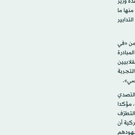
ة وزير
منها ما
لتدابير
يمن «في
لمبادرة
قلابيين
التجربة
اسي».
التصدي
 مؤكدا
لتطرّف
ركية أن
جهودهم