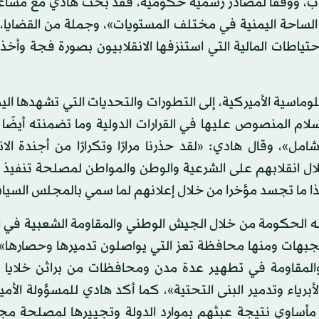
لاب، ووفقا لمصادر رسمية حكومية، فقد بحث هادي مع مساعد
الساحة اليمنية في مختلف المستويات»، وجملة من القضايا، 
ياطات المالية التي استنزفها الانقلابيون بصورة فجة وأخذ ا
ماسية الأميركية، إلى التطورات والتحديات التي تشهدها ال
م المنصوص عليها في القرارات الدولية وما تضمنته أيضًا ا
مل»، وقال هادي: «لقد حذرنا مرارًا وتكرارًا من أجندة الان
ال انقلابهم على الشرعية والوطن والمواطن لمصلحة تنفيذ 
وهذا ما تجسد مؤخرا من خلال إعلانهم لما سمي بالمجلس السي
له الحكومة من خلال الجيش الوطني والمقاومة الشعبية في 
جبهات ومنها محافظة تعز التي يواصلون تدميرها وحصارها»،
لمقاومة في تطهير عدة مدن ومحافظات من براثن خلايا ا
برياء وتدمير البنى التحتية»، كما أكد هادي للمسؤولة الأمي
ضع مأساوي نتيجة عبثهم بموارد الدولة وتجييرها لمصلحة م