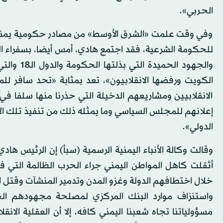
الحربي».
وفي وقت علمت «الشرق الأوسط» من مصادر حكومية يمنية 
والجهود ا
الكويت ورفضها الانقلابيون»، تعد بمثابة «تحد سافر للم
الانقلابيين ومشاريعهم الدخيلة التي حذرنا منها سلفا ف
إعلانهم للمجلس السياسي وما يمثله ذلك من تنفيذ تلك ال
الدولي».
وقالت وكالة الأنباء اليمنية الرسمية (سبأ) إن الرئيس 
أثقلت كاهل المواطن اليمني جراء الحرب الظالمة التي ف
خلال اختطافهم الدولة وغزو المدن وتدمير المنشآت وقتل الأ
واستنزاف موارد البنك المركزي لمصلحة مجهودهم الحر
مسؤولياتنا تجاه شعبنا اليمني كافه، إلا أن العقلية الانق