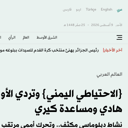
عربي
English
Türkçe
اردو
فارسى
الأحد,
9 أغسطس 2026
-
25 صفَر 1448 هـ
الشرق الأوسط​
العالم
الرأي
ا
روسيا تقصف مرافق لتخزين الوقود بموانئ أوكرانية خلال 
آخر الأخبار
العالم العربي
{الاحتياطي اليمني} وتردي الأ
هادي ومساعدة كيري
نشاط دبلوماسي مكثف.. وتحرك أممي مرتقب لإ