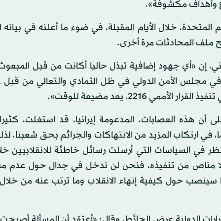
اع وأهداف مكشوفة».
متحدة، خلال الأيام المقبلة، في ضوء ما أعلنه في بيانه 
ح ملف المحادثات مرة أخرى.
ي، إن «أي جهود إضافية تبذل حاليا أكانت من قبل المبعوث 
ء في مجلس الأمن الدولي في ظل التمادي والتعالي من قبل 
 2216، يعد مضيعة للوقت».
 أن هذه العصابات، المدعومة إيرانيا، قد استغلت، كثيرا،
 الدولي وطول فترة المشاورات، التي بلغت 112 يوما، في ارتكاب المزيد من الانتهاكات والجرائم بحق شعبنا
نظر في السياسات التي أرسلت رسائل خاطئة للانقلابيين خلا
هناك قرار 2216، نرى أنه أصبح لا مناص من تنفيذه، فنحن لن ندخل في جدال حول عد
ا سينصب حول كيفية إنهاء الانقلاب وما ترتب عنه من خلال 
القرارات الدولية عرض الحائط، وقال: «أعتقد أن المسألة أصبح