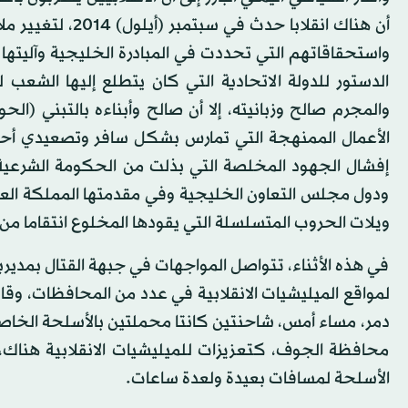
أن هناك انقلابا 
واستحقاقاتهم التي تحددت في المبادرة الخليجية وآليتها
الدستور للدولة الاتحادية التي كان يتطلع إليها الشعب ل
والمجرم صالح وزبانيته، إلا أن صالح وأبناءه بالتبني (الح
الأعمال الممنهجة التي تمارس بشكل سافر وتصعيدي أحاد
إفشال الجهود المخلصة التي بذلت من الحكومة الشرعية
ودول مجلس التعاون الخليجية وفي مقدمتها المملكة العربي
ويلات الحروب المتسلسلة التي يقودها المخلوع انتقاما من
في هذه الأثناء، تتواصل المواجهات في جبهة القتال بمد
لمواقع الميليشيات الانقلابية في عدد من المحافظات، وقا
دمر، مساء أمس، شاحنتين كانتا محملتين بالأسلحة الخاصة ب
محافظة الجوف، كتعزيزات للميليشيات الانقلابية هناك
الأسلحة لمسافات بعيدة ولعدة ساعات.