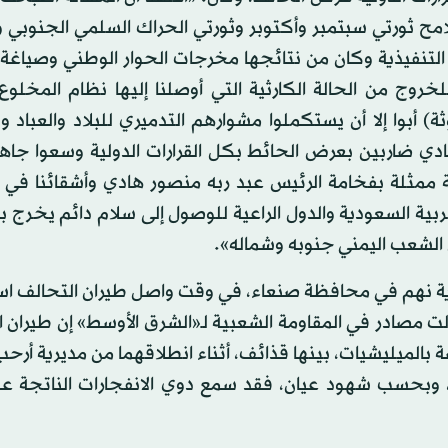
حدث في سبتمبر (أيلول) 2014، لتغيير ملامح ثورتي سبتمبر وأكتوبر وثورتي الحراك السلمي الجنو
 التنفيذية وكان من نتائجها مخرجات الحوار الوطني وصياغ
لخروج من الحالة الكارثية التي أوصلنا إليها نظام المخلوع
وثة) أبوا إلا أن يستكملوا مشوارهم التدميري للبلاد والعباد
ي ضاربين بعرض الحائط بكل القرارات الدولية وسعوا جاهد
 ممثلة بفخامة الرئيس عبد ربه منصور هادي وأشقائنا في 
ة السعودية والدول الراعية للوصول إلى سلام دائم يخرج بل
 الشعب اليمني جنوبه وشماله».
يرية نهم في محافظة صنعاء، في وقت واصل طيران التحالف اس
لت مصادر في المقاومة الشعبية لـ«الشرق الأوسط» إن طيران 
الميليشيات، بينها قذائف، أثناء انطلاقهما من مديرية أرحب
، وبحسب شهود عيان، فقد سمع دوي الانفجارات الناتجة عن