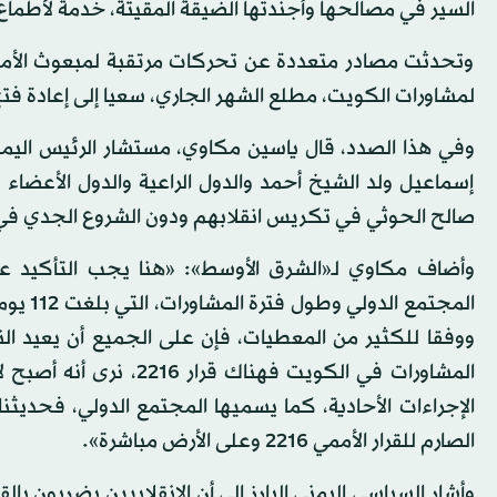
السير في مصالحها وأجندتها الضيقة المقيتة، خدمة لأطم
وتحدثت مصادر متعددة عن تحركات مرتقبة لمبعوث الأمم ال
لمشاورات الكويت، مطلع الشهر الجاري، سعيا إلى إعادة فت
وفي هذا الصدد، قال ياسين مكاوي، مستشار الرئيس اليمن
إسماعيل ولد الشيخ أحمد والدول الراعية والدول الأعضا
صالح الحوثي في تكريس انقلابهم ودون الشروع الجدي في تنفيذ القرار الأممي
وأضاف مكاوي لـ«الشرق الأوسط»: «هنا يجب التأكيد على
المجتمع
ووفقا للكثير من المعطيات، فإن على الجميع أن يعيد ال
المشاورات في الكويت ف
الإجراءات الأحادية، كما يسميها المجتمع الدولي، فحديثن
الصارم للقرار الأممي 2216 وعلى الأرض مباشرة».
وأشار السياسي اليمني البارز إلى أن الانقلابيين يضربون ب