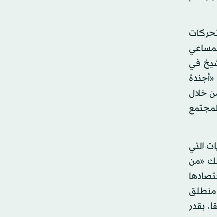
تحركات
ادي أن «المساعي
ولد الشيخ في
 «أجندة
من خلال
المجتمع
ات التي
لك «من
قتصادها
 منطلق
ا، بقدر