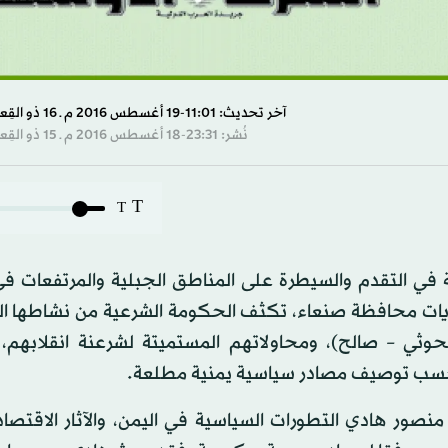
آخر تحديث: 11:01-19 أغسطس 2016 م ـ 16 ذو القِعدة 1437 هـ
نُشر: 23:31-18 أغسطس 2016 م ـ 15 ذو القِعدة 1437 هـ
T
T
في التقدم والسيطرة على المناطق الجبلية والمرتفعات ف
يات محافظة صنعاء، تكثف الحكومة الشرعية من نشاطها ا
حوثي – صالح)، ومحاولاتهم المستميتة لشرعنة انقلابهم، و
بحسب توصيف مصادر سياسية يمنية مطلعة.
نصور هادي التطورات السياسية في اليمن، والآثار الاقتصاد