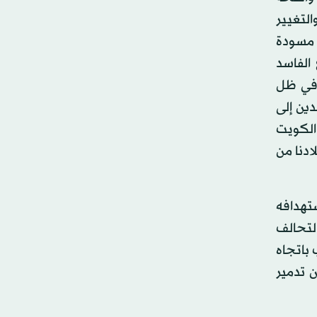
بي والتغيير
ة مسودة
 الفاسد
 وفي ظل
ين إلى
الكويت
ادنا من
تهدافه
التحالف
 باتجاه
 تدمير