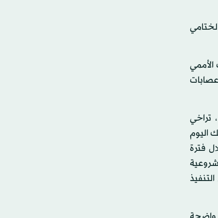
الختامي
الأممي
عصابات
 تراخي
، لذلك اليوم
ل فترة
م مشروعية
التنفيذ
ت واضحة