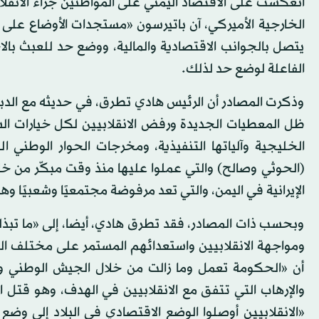
انعكست على الاقتصاد اليمني على المواطنين جراء الانق
الخارجية الأميركي، آن باتيرسون «مستجدات الأوضاع على 
يتصل بالجوانب الاقتصادية والمالية، ووضع حد للعبث بالاحت
الفاعلة لوضع حد لذلك.
وذكرت المصادر أن الرئيس هادي تطرق، في حديثه مع الدبلو
ظل المعطيات الجديدة ورفض الانقلابيين لكل خيارات السلا
الخليجية وآلياتها التنفيذية، ومخرجات الحوار الوطني الشا
(الحوثي وصالح) والتي عملوا عليها منذ وقت مبكّر من خل
الإيرانية في اليمن، والتي تعد مرفوضة مجتمعيًا وشعبيًا 
وبحسب ذات المصادر، فقد تطرق هادي، أيضا، إلى «ما تبذ
ومواجهة الانقلابيين واستعدائهم المستمر على مختلف ال
أن «الحكومة تعمل وما زالت من خلال الجيش الوطني وا
والإرهاب التي تتفق مع الانقلابيين في الهدف، وهو قتل الأ
«الانقلابيين أوصلوا الوضع الاقتصادي في البلاد إلى و