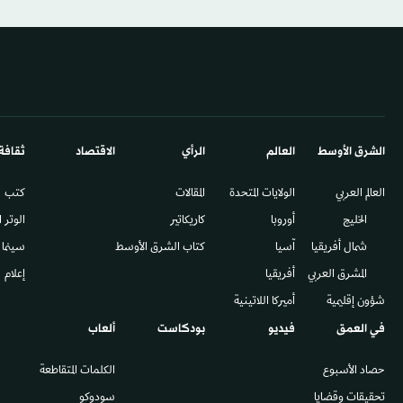
الشرق الأوسط​
العالم
الرأي
الاقتصاد
ثقافة
العالم العربي
الولايات المتحدة
المقالات
كتب
الخليج
أوروبا
كاريكاتير
الوتر 
شمال أفريقيا
آسيا
كتاب الشرق الأوسط
سينما
المشرق العربي
أفريقيا
إعلام
شؤون إقليمية
أميركا اللاتينية
في العمق
فيديو
بودكاست
ألعاب
حصاد الأسبوع
الكلمات المتقاطعة
تحقيقات وقضايا
سودوكو