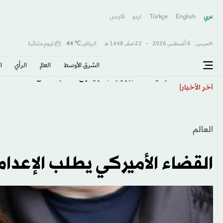
عربي
English
Türkçe
اردو
فارسى
الخميس,
6 أغسطس 2026
-
22 صفَر 1448 هـ
الرياض
℃
44
غيوم متناثرة
الشرق الأوسط​
العالم
الرأي
ا
اليمن: الانقلابيون يكرّسون نهج الاستيلاء على الأملاك العا
آخر الأخبار
العالم
القضاء الأميركي يطلب الإعدا