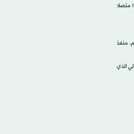
ا متصلا
م، منفذ
لي الذي