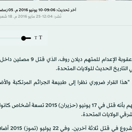
آخر تحديث: 09:06-10 يونيو 2016 م ـ 05 رَمضان 1437 هـ
نُشر: 12:04-25 مايو 2016 م ـ 18 شَعبان 1437 هـ
T
T
أعلن القضاء الفيدرالي الأميركي، أمس (الثلاثاء)، أنه طلب عقوبة الإعدام للمت
التاريخ الحديث للولايات المتحدة.
"هذا القرار ضروري نظرا إلى طبيعة الجرائم المرتكبة والأضر
ولم يتم بعد تحديد موعد الحكم على روف (22 عاما)، المتهم بأنه قتل في 17 يونيو (حزيرا
قي الولايات المتحدة.
ووجهت إلى روف 33 تهمة، بينها قتل تسعة اش