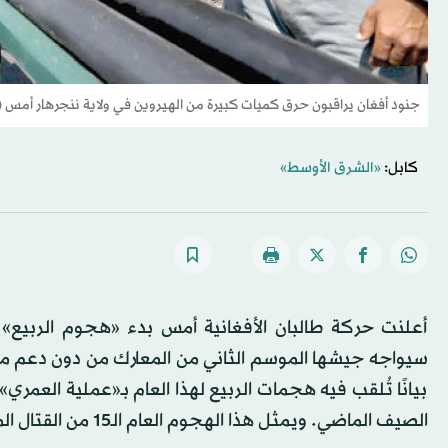
جنود أفغان يراقبون حرق كميات كبيرة من الهيروين في ولاية ننجرهار أمس (ر
كابل:
«الشرق الأوسط»
أعلنت حركة طالبان الأفغانية أمس بدء «هجوم الربيع»
سيواجه جيشها الموسم الثاني من المعارك من دون دعم 
بيانًا تُلقب فيه هجمات الربيع لهذا العام بـ«عملية العمر
الصيف الماضي. ويمثل هذا الهجوم العام الـ15 من القتال المسلح ضد الغزو الأميركي، وفقًا للبيان الذي صدر أمس.