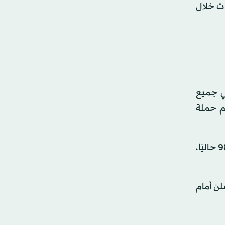
ات خلال
ي جميع
م حملة
وفي مواجهة هذه المذبحة، ارتفعت أصوات في كابل لكي يبطئ الجيش الأميركي وتيرة سحب قواته. ويبلغ عدده 9800 حاليًا،
لن أمام