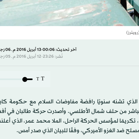
ويترز)
آخر تحديث: 00:06-13 أبريل 2016 م ـ 06 رَجب 1437 هـ
نُشر: 23:26-12 أبريل 2016 م ـ 05 رَجب 1437 هـ
T
T
 الذي تشنه سنويًا رافضة مفاوضات السلام مع حكومة كابل
مباشر من حلف شمال الأطلسي. وأصدرت حركة طالبان في أفغ
ي»، تكريمًا لمؤسس الحركة الراحل، الملا محمد عمر، الذي أعلن