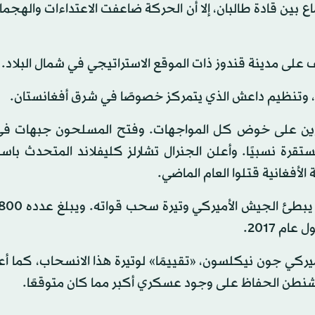
ماع بين قادة طالبان، إلا أن الحركة ضاعفت الاعتداءات والهجم
على مدينة قندوز ذات الموقع الاستراتيجي في شمال البلاد.
وتنظيم داعش الذي يتمركز خصوصًا في شرق أفغانستان.
ادرين على خوض كل المواجهات. وفتح المسلحون جبهات ف
قرة نسبيًا. وأعلن الجنرال تشارلز كليفلاند المتحدث باس
ميركي جون نيكلسون، «تقييمًا» لوتيرة هذا الانسحاب، كما أع
اشنطن الحفاظ على وجود عسكري أكبر مما كان متوقعًا.