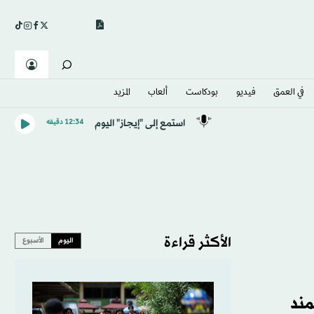
في العمق
فيديو
بودكاست
ألعاب
المزيد
استمع إلى "إيجاز" اليوم
12:34 دقيقه
الأكثر قراءة
اليوم
الأسبوع