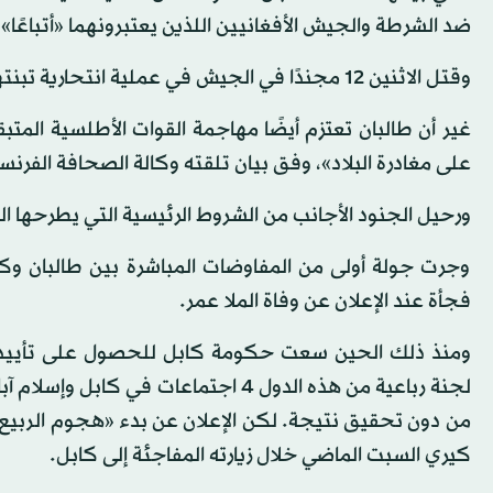
ضد الشرطة والجيش الأفغانيين اللذين يعتبرونهما «أتباعًا»
وقتل الاثنين 12 مجندًا في الجيش في عملية انتحارية تبنتها الحركة المتمردة في شرق البلاد.
على مغادرة البلاد»، وفق بيان تلقته وكالة الصحافة الفرنس
ورحيل الجنود الأجانب من الشروط الرئيسية التي يطرحها ال
وجرت جولة أولى من المفاوضات المباشرة بين طالبان وك
فجأة عند الإعلان عن وفاة الملا عمر.
ومنذ ذلك الحين سعت حكومة كابل للحصول على تأييد ال
لجنة رباعية من هذه الدول 4 اجتماعات
من دون تحقيق نتيجة. لكن الإعلان عن بدء «هجوم الربيع» يع
كيري السبت الماضي خلال زيارته المفاجئة إلى كابل.