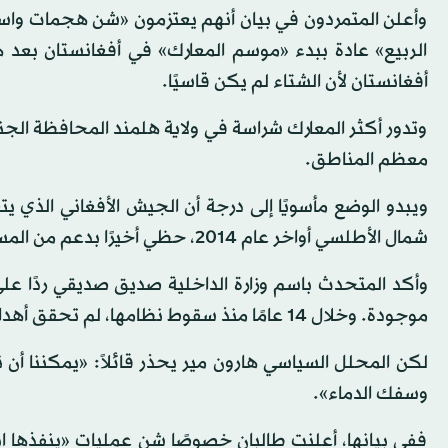
وأعلن المتمردون في بيان أنهم يعتزمون «شن هجمات واسع
الربيع» عادة ببدء «موسم المعارك» في أفغانستان بعد 
أفغانستان لأن الشتاء لم يكن قاسيًا.
وتدور أكثر المعارك شراسة في ولاية هلمند المحافظة الجن
معظم المناطق.
ويبدو الوضع مأسويًا إلى درجة أن الجيش الأفغاني الذي يتع
شمال الأطلسي أواخر عام 2014، حظي أخيرًا بدعم من المستشارين العسكريين الأميركيين والبريطانيين.
وأكد المتحدث باسم وزارة الداخلية صديق صديقي ردًا على س
موجودة. وخلال 14 عامًا منذ سقوط نظامها، لم تحقق أهدافها ولا تسمح لنا بتحقيق أهدافنا».
لكن المحلل السياسي هارون مير يحذر قائلاً: «يمكننا أ
وسفك الدماء».
ففي بيانها، أعلنت طالبان خصوصًا شن عمليات «ينفذها ان