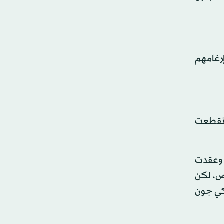
ن معنوياتهم وإرغامهم
انقطعت
 وعقدت
فاوض، لكن
ركي جون