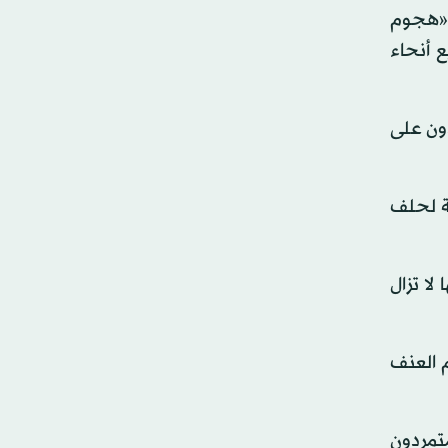
 «هجوم
 أنحاء
دون على
ية لحلف
لا تزال
 العنف
متمردون