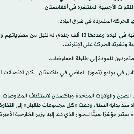
 للقوات الأجنبية المنتشرة في أفغانستان.
غير أن طالبان تعتزم أيضًا مهاجمة القوات الأطلسية المتبقية في البلاد وعددها 13 ألف جندي لـ«النيل م
ية ونشرته الحركة على الإنترنت.
متمردون للعودة إلى طاولة المفاوضات.
ابل في يوليو (تموز) الماضي في باكستان، لكن الاتصالات 
صين والولايات المتحدة وباكستان لاستئناف المفاوضات.
 في كابل وإسلام آباد منذ بداية السنة، ودعت «كل مجموعات طالبان» إلى الت
تبر مؤشرًا سيئًا للحوار الذي دعا إليه وزير الخارجية الأمي