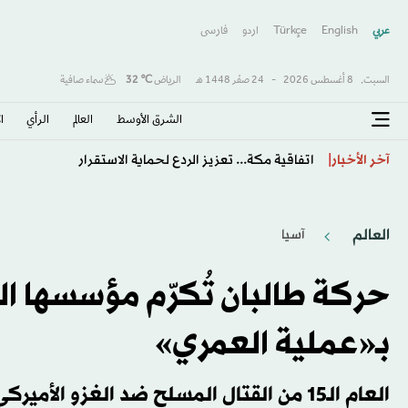
عربي
English
Türkçe
اردو
فارسى
السبت,
8 أغسطس 2026
-
24 صفَر 1448 هـ
الرياض
℃
32
سماء صافية
الشرق الأوسط​
العالم
الرأي
ا
ترمب: الحرب ستنتهي و«هرمز» سيفتح قريباً
آخر الأخبار
العالم
آسيا
حركة طالبان تُكرّم مؤسسها ا
بـ«عملية العمري»
العام الـ15 من القتال المسلح ضد الغزو الأميركي لأفغانستان.. وأكثر المعارك شراسة في ولاية هلمند