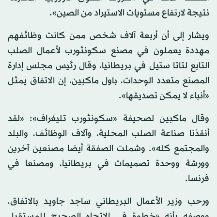
نتيجة لارتفاع مستويات الاستيراد من الصين».
ويشار إلى أن أربعة آلاف شخص ممن كانت وظائفهم
مهددة يعملون في مصنع سكونثورب لأعمال الصلب
التابع لتاتا ستيل في بريطانيا، وقال رئيس مجلس إدارة
المصنع متعدد الوحدات، باول ماكبين، إن الاتفاق يمثل
«أنباء لا يمكن تصديقها».
وقال ماكبين لصحيفة «سكونثورب تليغراف»: «لقد
أنقذنا صناعة الصلب المحلية، وآلاف الوظائف، والبلد
والمجتمع كله». وشملت الصفقة أيضا مصنعين آخرين
وورشة ووحدة تصميمات في بريطانيا، ومصنعا في
فرنسا.
ورحب وزير الأعمال البريطاني ساجد جاويد بالاتفاق،
ووصفه بأنه «خطوة في الاتجاه الصحيح للمستقبل