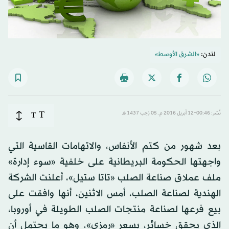
لندن:
«الشرق الأوسط»
T
نُشر: 00:46-12 أبريل 2016 م ـ 05 رَجب 1437 هـ
T
بعد شهور من كتم الأنفاس، والاتهامات القاسية التي
واجهتها الحكومة البريطانية على خلفية «سوء إدارة»
ملف عملاق صناعة الصلب «تاتا ستيل»، أعلنت الشركة
الهندية لصناعة الصلب، أمس الاثنين، أنها وافقت على
بيع فرعها لصناعة منتجات الصلب الطويلة في أوروبا،
الذي يحقق خسائر، بسعر «رمزي». وهو ما يحتمل أن