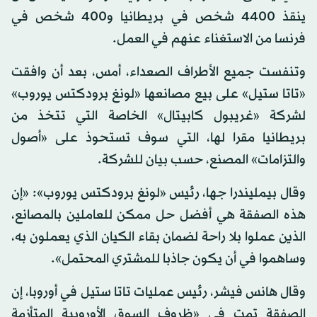
ينقذ 4400 شخص في بريطانيا و400 شخص في
فرنسا من الاستغناء عنهم في العمل.
وتنفست جميع الأطراف الصعداء، أمس، بعد أن وافقت
«تاتا ستيل» على بيع مصانعها «لونغ برودكتس يوروب»
لشركة «غريبول كابيتال» الخاصة التي تتخذ من
بريطانيا مقرا لها، التي سوف تستحوذ على «أصول
والتزامات» المصنع، حسب بيان للشركة.
وقال بيمليندرا جها، رئيس «لونغ برودكتس يوروب»: «إن
هذه الصفقة هي أفضل حل ممكن للعاملين بالمصانع،
الذين عملوا بلا راحة لضمان بقاء الكيان الذي يعملون به،
وساهموا في أن يكون جاذبا للمشتري المحتمل».
وقال هانس فيشر، رئيس عمليات تاتا ستيل في أوروبا، إن
الصفقة تمت في «ظروف السوق الأوروبية المتأزمة