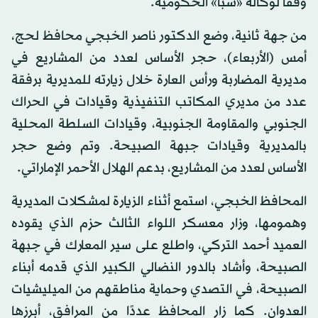
وفقًا لوكالة «سبأ» الحكومية.
من جهة ثانية، وضع الدكتور ناصر الخبجي محافظ لحج،
أمس (الأربعاء)، حجر الأساس لعدد من المشاريع في
مديرية المضاربة ورأس العارة خلال زيارته للمديرية برفقة
عدد من مديري المكاتب التنفيذية وقيادات في الحراك
الجنوبي والمقاومة الجنوبية، وقيادات السلطة المحلية
بالمديرية وقيادات جبهة الصبيحة. وتم وضع حجر
الأساس لعدد من المشاريع، بدعم الهلال الأحمر الإماراتي.
المحافظ الخبجي، استمع أثناء الزيارة لمشكلات المديرية
وهمومها، وزار معسكر اللواء الثالث حزم الذي يقوده
العميد أحمد التركي، واطلع على سير المعارك في جبهة
الصبيحة، وأشاد بالدور النضالي الكبير الذي قدمه أبناء
الصبيحة، في التصدي وحماية مناطقهم من الميليشيات
العدوان. كما زار المحافظ عددًا من المرافق، أبرزها