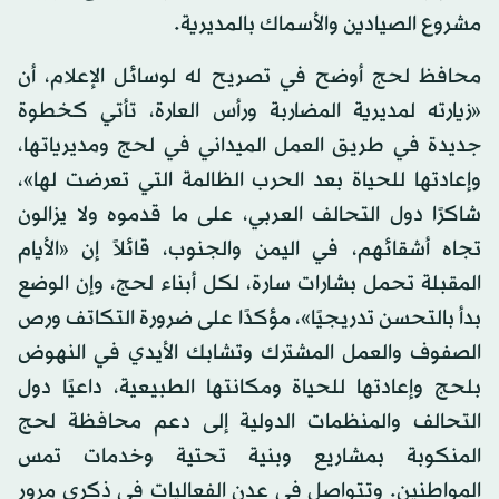
مشروع الصيادين والأسماك بالمديرية.
محافظ لحج أوضح في تصريح له لوسائل الإعلام، أن
«زيارته لمديرية المضاربة ورأس العارة، تأتي كخطوة
جديدة في طريق العمل الميداني في لحج ومديرياتها،
وإعادتها للحياة بعد الحرب الظالمة التي تعرضت لها»،
شاكرًا دول التحالف العربي، على ما قدموه ولا يزالون
تجاه أشقائهم، في اليمن والجنوب، قائلاً إن «الأيام
المقبلة تحمل بشارات سارة، لكل أبناء لحج، وإن الوضع
بدأ بالتحسن تدريجيًا»، مؤكدًا على ضرورة التكاتف ورص
الصفوف والعمل المشترك وتشابك الأيدي في النهوض
بلحج وإعادتها للحياة ومكانتها الطبيعية، داعيًا دول
التحالف والمنظمات الدولية إلى دعم محافظة لحج
المنكوبة بمشاريع وبنية تحتية وخدمات تمس
المواطنين. وتتواصل في عدن الفعاليات في ذكرى مرور