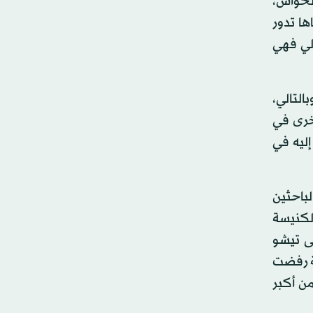
لحواس،
ها تدور
لي فهي
التالي،
خرى في
ليه في
باحثين
لكنيسة
يدعى تيشو
ة رفضت
و من أكبر