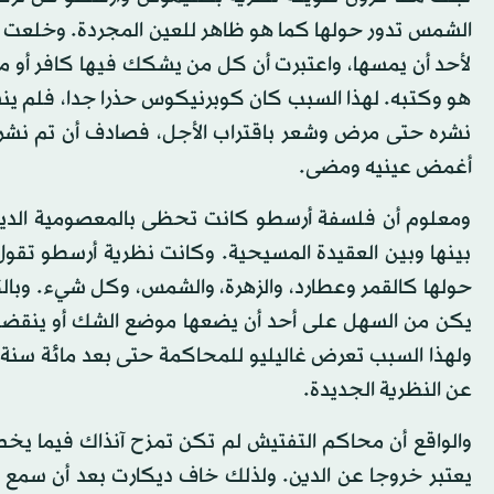
الشمس تدور حولها كما هو ظاهر للعين المجردة. وخلعت الكن
لأحد أن يمسها، واعتبرت أن كل من يشكك فيها كافر أو مل
هو وكتبه. لهذا السبب كان كوبرنيكوس حذرا جدا، فلم ينشر ك
نشره حتى مرض وشعر باقتراب الأجل، فصادف أن تم نشره ف
أغمض عينيه ومضى.
ومعلوم أن فلسفة أرسطو كانت تحظى بالمعصومية الدينية
بينها وبين العقيدة المسيحية. وكانت نظرية أرسطو تقول 
حولها كالقمر وعطارد، والزهرة، والشمس، وكل شيء. وبالت
يكن من السهل على أحد أن يضعها موضع الشك أو ينقضها.
ولهذا السبب تعرض غاليليو للمحاكمة حتى بعد مائة سنة 
عن النظرية الجديدة.
والواقع أن محاكم التفتيش لم تكن تمزح آنذاك فيما يخص
يعتبر خروجا عن الدين. ولذلك خاف ديكارت بعد أن سمع 