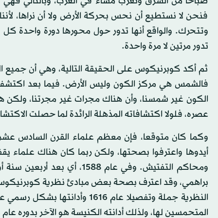
صباحا من الشرق وتغرب مساء في الغرب، وبالتالي فهي 
فنحن لا نستطيع أن نحس بحركة الأرض ولا أن نراها، لأنن
وتتحرك. والواقع أنها تدور حول محورها دورة واحدة كل 
تدور مرتين لا مرة واحدة.
ثم أكد كوبرنيكوس على الحقيقة التالية، وهي أن جميع ال
فالشمس هي مركز الكون وليس الأرض. فيما بعد اكتشف
الكون غير شمسنا، وأن هناك مجرات غير مجرتنا، ولكن 
عصره، فلولا اكتشافاته المذهلة الرائدة لما حصلت الاكتشا
وكما كان متوقعا، فإن معظم علماء القرن السادس عشر
أيدوها واعترفوا بصحتها، ولكن ربما كان هناك علماء يق
ومحاكم التفتيش. وفي عام 588
براهمي، وقد اعترف بصحة بعض مبادئ نظرية كوبرنيكوس،
النظرية جملة وتفصيلا عام 1616 
المتحمسين لها، ولذلك أدانته الكنيسة هو الآخر بدوره عام 1633.