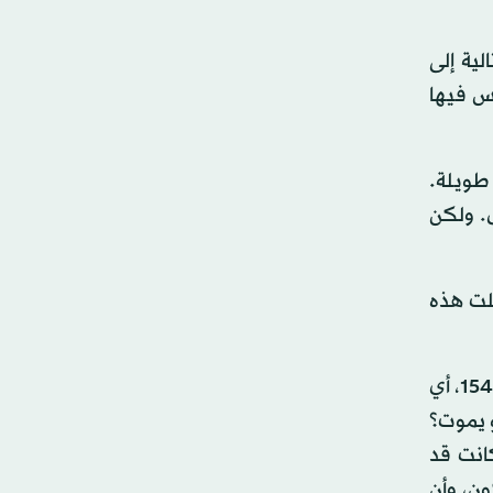
عود في السنة التالية إلى
ّس فيها
 طويلة.
ق. ولكن
لت هذه
ولكن كوبرنيكوس لم ينجز كتابه الكبير عن ثورات الأفلاك السماوية إلا عام 1530. ولم ينشره إلا يوم 24 مايو (أيار) عام 1543، أي
 يموت؟
انت قد
ن، وأن