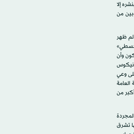
ره إلا
بين من
لم ظهر
لمجسطي»
كون وأن
رنيكوس
لى وعي
 العامة
كبر من
لمجردة
ا تشرق