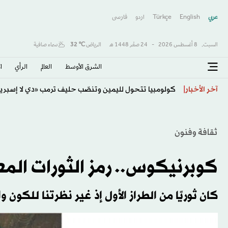
عربي
English
Türkçe
اردو
فارسى
السبت,
8 أغسطس 2026
-
24 صفَر 1448 هـ
الرياض
℃
32
سماء صافية
الشرق الأوسط​
العالم
الرأي
ا
اتفاقية مكة... تعزيز الردع لحماية الاستقرار
آخر الأخبار
ثقافة وفنون
كوبرنيكوس.. رمز الثورات المع
كان ثوريًا من الطراز الأول إذ غير نظرتنا للكون و