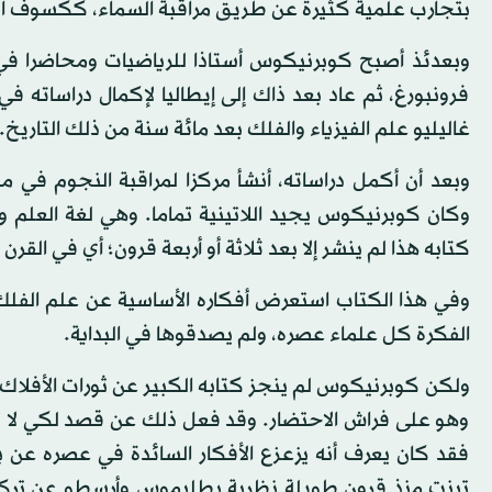
بتجارب علمية كثيرة عن طريق مراقبة السماء، ككسوف ال
فرونبورغ، ثم عاد بعد ذاك إلى إيطاليا لإكمال دراساته ف
غاليليو علم الفيزياء والفلك بعد مائة سنة من ذلك التاريخ.
وبعد أن أكمل دراساته، أنشأ مركزا لمراقبة النجوم في م
وكان كوبرنيكوس يجيد اللاتينية تماما. وهي لغة العلم و
كتابه هذا لم ينشر إلا بعد ثلاثة أو أربعة قرون؛ أي في القرن
وفي هذا الكتاب استعرض أفكاره الأساسية عن علم الفل
الفكرة كل علماء عصره، ولم يصدقوها في البداية.
وهو على فراش الاحتضار. وقد فعل ذلك عن قصد لكي لا تص
فقد كان يعرف أنه يزعزع الأفكار السائدة في عصره عن 
تبنت منذ قرون طويلة نظرية بطليموس وأرسطو عن تركيبة