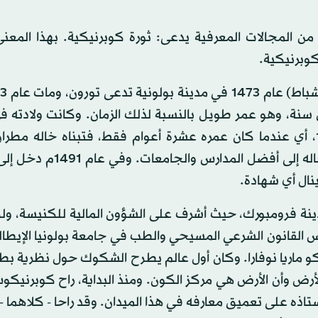
من المجالات المعرفية يدعى: ثورة كوبرنيكية. بهذا المعن
كوبرنيكية.
نة، وهو عمر طويل بالنسبة لذلك الزمان. وكانت ولادته في
من التجار والموظفين. ولكن والده مات مبكرا عام 1483، أي عندما كان عمره عشرة أعوام فقط، فتبناه خاله
كراكوفيا وسهر على صحته وتعليمه. وقد حرص على إدخاله إلى أفضل ا
نال أي شهادة.
مدينة فرومبورك، حيث أشرف على الشؤون المالية للكنيسة، و
س القانون الشرعي المسيحي والطب في جامعة بولونيا الإيطال
و ماريا نوفارا. وكان أول عالم يطرح الشكوك حول نظرية ب
لأرض وأن الأرض هي مركز الكون. ومنذ البداية، راح كوبرنيك
تاذه على تعميق معارفه في هذا الميدان. وقد راحا - كلاهما -