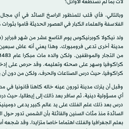
لآت بما لم تستطعه الأوائل؟
وبالتالي، فأي قلب للمنظور الراسخ السائد في أي مجال 
الفلاسفة والعلماء الكبار في العصور الحديثة قاموا بثورات 
مدينة أخرى تدعى فرومبورك. وهذا يعني أنه عاش سبعين س
كراكوفيا، حيث درس الصناعات والحرف، ولكن من دون أن ي
وقبل أن يترك مدينة تورون عينه خاله كاهنا قانونيا في 
أي مسؤولية دينية. ثم سافر بعد ذالك إلى إيطاليا، حيث در
درس بعد ذلك علم الفلك على يد عالم كبير يدعى دومينيك
السائدة منذ مئات السنين والقائلة بأن الشمس تدور حول ا
بعلم الجغرافيا والفلك اهتماما خاصا متزايدا. وقد شجعه أس