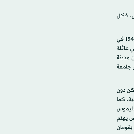
ى، فكل
ولد نيكولا كوبرنيكوس يوم التاسع عشر من شهر فبراير (شباط) عام 1473 في مدينة بولونية تدعى تورون، ومات عام 1543 في
 عائلة
 مطران مدينة
لمدارس والجامعات. وفي عام 1491م دخل إلى جامعة
لكن دون
ية. كما
طليموس
وس يهتم
 يقومان