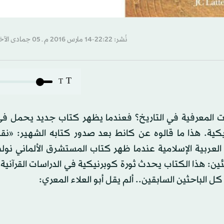
نُشر: 22:22-14 مارس 2016 م ـ 05 جمادى الآخرة 1437 هـ
T
T
ت المعرفية في التاريخ؟ فعندما يظهر كتاب جديد يحمل في
كية. هذا ما قالوه عن كانط بعد صدور كتابه الشهير: «نقد
العربية الإسلامية عندما ظهر كتاب المستشرق الألماني نو
صرخوا قائلين ومتفاجئين: هذا الكتاب يحدث ثورة كوبرنيكية في الدراسات القرآن
 الباحثين السابقين.. ألم يقل أبو العلاء المعري: