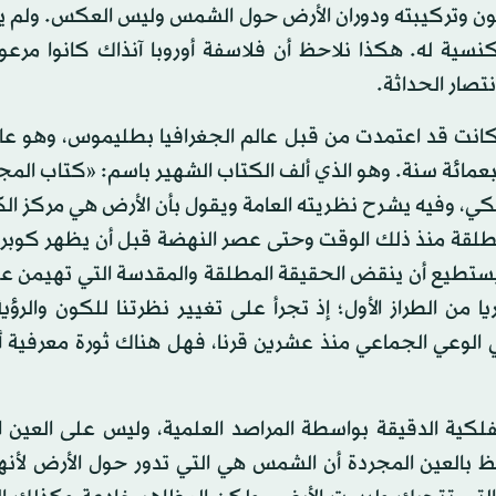
ن وتركيبته ودوران الأرض حول الشمس وليس العكس. ولم ينش
نسية له. هكذا نلاحظ أن فلاسفة أوروبا آنذاك كانوا مرعو
تصار الحداثة.
كانت قد اعتمدت من قبل عالم الجغرافيا بطليموس، وهو عا
 سبعمائة سنة. وهو الذي ألف الكتاب الشهير باسم: «كتاب ا
الكلاسيكي، وفيه يشرح نظريته العامة ويقول بأن الأرض هي مركز ال
مطلقة منذ ذلك الوقت وحتى عصر النهضة قبل أن يظهر كوب
 يستطيع أن ينقض الحقيقة المطلقة والمقدسة التي تهيمن ع
من الطراز الأول؛ إذ تجرأ على تغيير نظرتنا للكون والرؤية
 الوعي الجماعي منذ عشرين قرنا، فهل هناك ثورة معرفية أ
لكية الدقيقة بواسطة المراصد العلمية، وليس على العين ا
ظ بالعين المجردة أن الشمس هي التي تدور حول الأرض لأنه