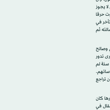
لا يجوز
وت حرقا
تأخر في
لته ثم
 وصالح
رى تدور
 سنة لم
ساتهم.
 تراجع
ها كان
قال في