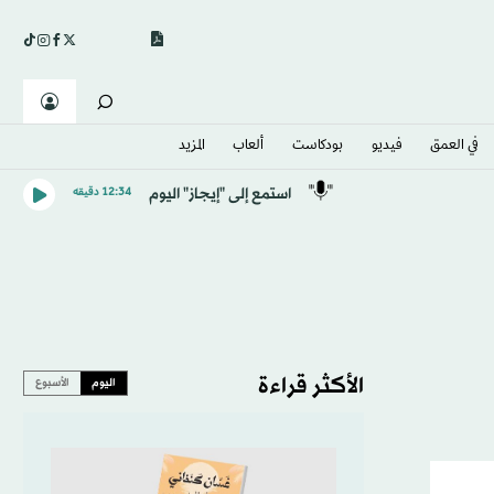
في العمق
فيديو
بودكاست
ألعاب
المزيد
استمع إلى "إيجاز" اليوم
12:34 دقيقه
الأكثر قراءة
اليوم
الأسبوع