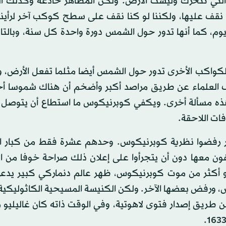
التي تتحرك وليست الأرض. ولكن المظاهر خادعة وكذلك ا
ا نقف عليها، ولكننا لو كنا نقف على سطح كوكب آخر لرأينا
يوم، كما أنها تدور حول الشمس دورة واحدة كل سنة، وبالتا
كواكب الأخرى تدور حول الشمس أيضا مثلما تفعل الأرض، وب
 العلماء عن طريق مراصد أكبر وأضخم أن هناك شموسا أ
هذه مسألة أخرى. ويكفي كوبرنيكوس ما استطاع أن يتوصل إ
فات اللاحقة.
 رفضوا نظرية كوبرنيكوس. وحدهم عشرة فقط من كبار ال
فون معها دون أن يتجرأوا على إعلان ذلك صراحة خوفا من ا
1، أي بعد أربعين سنة أو أكثر من موت كوبرنيكوس، ظهر عالم دنماركي كبير 
 ورفض بعضها الآخر. ولكن الكنيسة المسيحية الكاثوليكي
وأدانتها بشكل رسمي عن طريق إصدار فتوى لاهوتية، وفي الوقت ذاته كان غاليلي