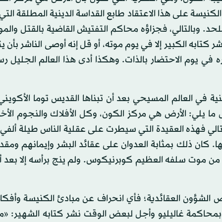
يسة على هذا الاعتقاد طابع القداسة الدينية المطلقة التي 
حد. وبالتالي، فجزاؤه محاكم التفتيش القاضية بالقتل والم
تابه الكبير إلا في يوم موته، أو قل إنه أوصى الناشر بأن ي
ي يوم الاحتضار بالذات. وهكذا أدى هذا العالم الجليل رسا
 في العالم المسيحي بعد أن تبناها القديس توما الأكويني
ما يلي: الأرض هي مركز الكون، وكل الأفلاك والنجوم الأخ
الي فهذه العقيدة التي سيطرت على عقلية الناس طيلة ألفي
 كان ذلك بمثابة العدوان على عقائد البشر وإيمانهم ومقد
من موت سلفه العظيم كوبرنيكوس. ولم ينج برأسه إلا بعد أن
 الشؤون العقائدية؛ فأي انحراف عن مبادئ الكنيسة وأفكار
بمحاكمة غاليليو وأجل لبعض الوقت نشر كتابه الشهير: «م