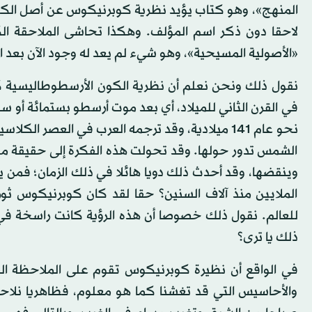
المنهج»، وهو كتاب يؤيد نظرية كوبرنيكوس عن أصل الكو
لاحقا دون ذكر اسم المؤلف. وهكذا تحاشى الملاحقة الك
«الأصولية المسيحية»، وهو شيء لم يعد له وجود الآن بعد ان
نقول ذلك ونحن نعلم أن نظرية الكون الأرسطوطاليسية 
في القرن الثاني للميلاد، أي بعد موت أرسطو بستمائة أو
نحو عام 141 ميلادية، وقد ترجمه العرب في العصر 
الشمس تدور حولها. وقد تحولت هذه الفكرة إلى حقيقة 
وينقضها، وقد أحدث ذلك دويا هائلا في ذلك الزمان؛ فمن
الملايين منذ آلاف السنين؟ حقا لقد كان كوبرنيكوس ثوريا 
للعالم. نقول ذلك خصوصا أن هذه الرؤية كانت راسخة في
ذلك يا ترى؟
في الواقع أن نظيرة كوبرنيكوس تقوم على الملاحظة الف
والأحاسيس التي قد تغشنا كما هو معلوم، فظاهريا نلاح