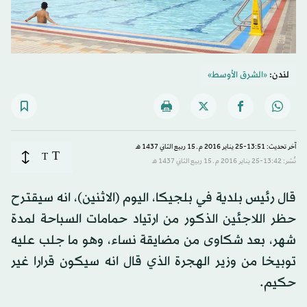
لندن:
«الشرق الأوسط»
آخر تحديث: 13:51-25 يناير 2016 م ـ 15 ربيع الثاني 1437 هـ
T
T
نُشر: 13:42-25 يناير 2016 م ـ 15 ربيع الثاني 1437 هـ
قال رئيس بلدية في بلجيكا، اليوم (الاثنين)، انه سيقترح
حظر اللاجئين الذكور من ارتياد حمامات السباحة لمدة
شهر، بعد شكاوى من مضايقة نساء، وهو ما جلب عليه
توبيخا من وزير الهجرة الذي قال انه سيكون قرارا غير
حكيم.