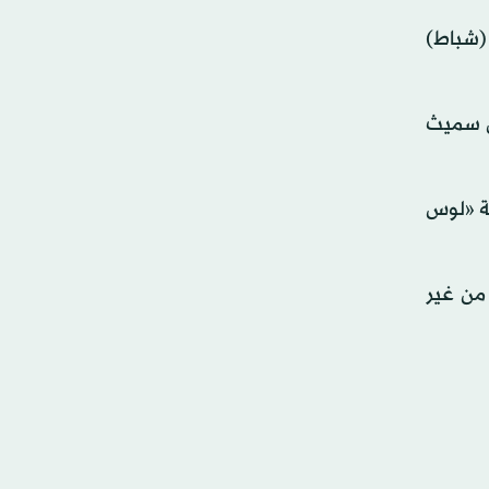
جوائز الأوسكار لهذا العام التي ستعلن في 28 فبراير (شباط)
ل سميث
فة «لوس
من غير