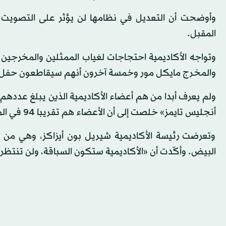
المقبل.
وتواجه الأكاديمية احتجاجات لغياب الممثلين والمخرجين
والمخرج مايكل مور وخمسة آخرون أنهم سيقاطعون حفل توز
ولم يعرف أبدا من هم أعضاء الأكاديمية الذين يبلغ عددهم
أنجليس تايمز» خلصت إلى أن الأعضاء هم تقريبا 94 في المائة من البيض و77 في المائة من الرجال.
وتعرضت رئيسة الأكاديمية شيريل بون أيزاكز، وهي من 
البيض. وأكّدت أن «الأكاديمية ستكون السباقة، ولن تنتظر 