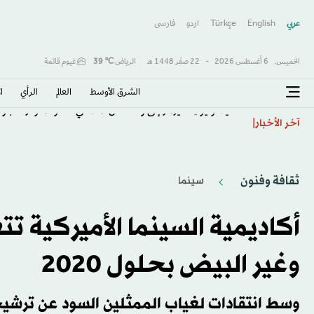
عربي
English
Türkçe
اردو
فارسى
الخميس,
6 أغسطس 2026
-
22 صفَر 1448 هـ
الرياض
℃
39
غيوم قاتمة
الشرق الأوسط​
العالم
الرأي
ا
نتنياهو يوفِد ديرمر إلى واشنطن أملاً في احتواء توتر الأجوا
آخر الأخبار
ثقافة وفنون
سينما
أكاديمية السينما الأميركية ت
وغير البيض بحلول 2020
وسط انتقادات لغياب الممثلين السود عن ترشيحا