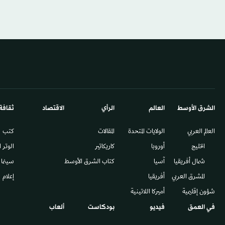
الشرق الأوسط​
العالم
الرأي
الاقتصاد
ثقافة
العالم العربي
الولايات المتحدة
المقالات
كتب
الخليج
أوروبا
كاريكاتير
الوتر 
شمال أفريقيا
آسيا
كتاب الشرق الأوسط
سينما
المشرق العربي
أفريقيا
إعلام
شؤون إقليمية
أميركا اللاتينية
في العمق
فيديو
بودكاست
ألعاب