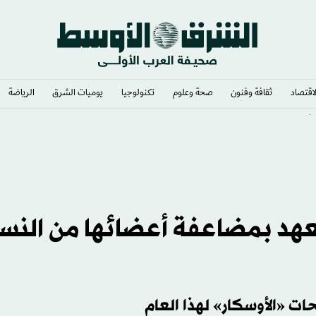
لاقتصاد
ثقافة وفنون
صحة وعلوم
تكنولوجيا
يوميات الشرق​
الرياضة
ء
تعهد بمضاعفة أعضائها من النس
ت «الأوسكار» لهذا العام