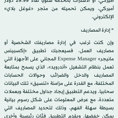
أميركي، أو الاشتراك بالخدمة سنويا لقاء 29.99 دولار
أميركي، ويمكن تحميله من متجر «غوغل بلاي»
الإلكتروني.
* إدارة المصاريف
وإن كنت ترغب في إدارة مصاريفك الشخصية أو
مصاريف العمل، فسيعجبك تطبيق «إكسبينس
مانيجر» Expense Manager المجاني على الأجهزة التي
تعمل بنظام التشغيل «آندرويد»، الذي يسمح بمتابعة
المصاريف والدخل والضرائب وحوالات الحسابات
المختلفة، مع القدرة على مزامنة «تنسيق» تلك البيانات
سحابيا. ويدعم التطبيق إيجاد جداول مختلفة وبعملات
متعددة، مع عرض المعلومات على شكل رسوم بيانية
بسيطة سهلة الفهم، وذلك لتحديد المصاريف التي
يمكن خفضها. ويقدم التطبيق فئات رئيسية وأخرى