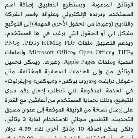
الوثائق المرغوبة. ويستطيع التطبيق إضافة اسم
المستخدم وبريده الإلكتروني وعنوانه واسم الشركة
والتاريخ (وغيرها من الحقول الأخرى المهمة) إلى التوقيع
بشكل آلي أو الحقول التي يرغب في ها المستخدم.
ويدعم التطبيق ملفات PDF وHTML وJPEG وPNG
وTIFF وOpen Office وMicrosoft Office والملفات
النصية وملفات Apple Pages، وغيرها. ويمكن تحميل
الوثائق من وإلى الخدمات السحابية المختلفة، مثل
«غوغل درايف» و«دروب بوكس» و«بوكس» و«إيفرنوت»
في الخدمة المدفوعة التي تتطلب إدخال رقم سري
للتوقيع، وذلك لحماية المستخدم من ألعابثين، مع القدرة
على إرسال نسخة من الوثيقة الموقعة إلى عنوان مسبق
التحديث. التطبيق مجاني للاستخدام لغاية 3 وثائق،
ولكن يمكن إضافة 10 وثائق أخرى لقاء 4.99 دولار