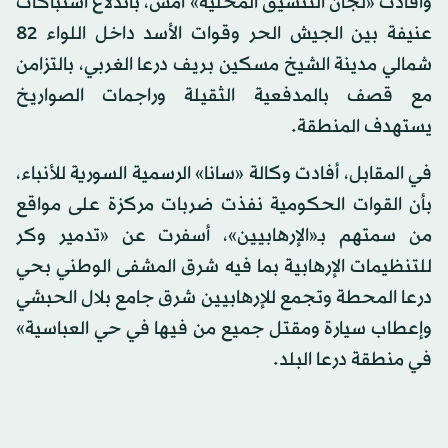
وأفادت «لجان التنسيق المحلية» أمس، باندلاع اشتباكات
عنيفة بين الجيش الحر وقوات الأسد داخل اللواء 82
شمالي مدينة‫ الشيخ مسكين‬ بريف درعا الغربي، بالتزامن
مع قصف بالمدفعية الثقيلة وراجمات الصواريخ
يستهدف المنطقة.
في المقابل، أفادت وكالة «سانا» الرسمية السورية للأنباء،
بأن القوات الحكومية نفذت ضربات مركزة على مواقع
من سمتهم بـ«الإرهابيين»، أسفرت عن «تدمير وكر
للتنظيمات الإرهابية بما فيه شرق المشفى الوطني بحي
درعا المحطة وتجمع للإرهابيين شرق جامع بلال الحبشي
وإعطاب سيارة ومقتل جميع من فيها في حي العباسية»
في منطقة درعا البلد.