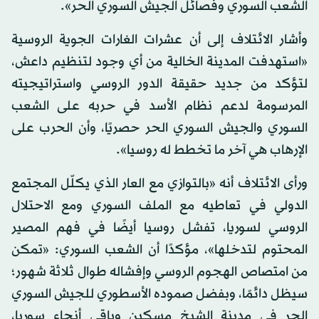
الشعب السوري وفصائل الجيش السوري الحر».
وأشار الائتلاف إلى أن عشرات الغارات الجوية الروسية
«استهدفت المدينة الخالية من أي وجود لتنظيم داعش،
لتؤكد من جديد حقيقة الدور الروسي واستراتيجيته
المرسومة لدعم نظام الأسد في حربه على الشعب
السوري والجيش السوري الحر حصريًا، وأن الحرب على
الإرهاب هي آخر ما تخطط له روسيا».
ورأى الائتلاف أنه «بالتوازي مع العار الذي يكلّل المجتمع
الدولي في تعاطيه مع الملف السوري ومع الاحتلال
الروسي لسوريا، تفشل روسيا أيضًا في فهم المصير
المحتوم لتدخلها»، مؤكدًا أن الشعب السوري: «تمكن
من امتصاص الهجوم الروسي وإفشاله طوال ثلاثة شهور؛
سيظل دائمًا، وبفضل صموده الأسطوري للجيش السوري
الحر في مدينة الشيخ مسكين وباقي أنحاء سوريا،