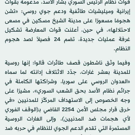
قوات نظام الرئيس السوري بشار الأسد، مدعومة بقوات
إيرانية وميليشيات طائفية ودعم جوي روسي: «تشن
هجومًا مسعورًا على مدينة الشيخ مسكين في مسعى
لاحتلالها»، في حين، أعلنت قوات المعارضة تشكيل
غرفة عمليات جديدة، تضم 24 فصيلاً لصد هجوم
النظام.
وفيما وثق ناشطون قصف طائرات قالوا: إنها روسية
للمدينة بعشر غارات، جدّد الائتلاف إدانته لما سماه
«العدوان الروسي على سوريا، وشراكتها الكاملة في
جرائم نظام الأسد بحق الشعب السوري»، مشيرًا على
وجه الخصوص إلى الاستهداف المركّز للمدنيين «في
خرق قرار مجلس الأمن 2254 القاضي بـ(الوقف الفوري
لأي هجمات ضد المدنيين)، وإلى الغارات الروسية
المستمرة التي تقدم الدعم الجوي للنظام في حربه ضد