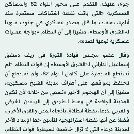
جوي عنيف، التقدم على محور اللواء 82 والمساكن
العسكرية «التي باتت نقطة اشتباكات مستمرة منذ
أيام»، بحسب ما قال مصدر عسكري في جنوب سوريا
لـ«الشرق الأوسط»، مشيرًا إلى أن النظام «يواجه عمليات
عسكرية نوعية لصده».
وقال عضو مجلس قيادة الثورة في ريف دمشق
إسماعيل الداراني لـ«الشرق الأوسط» إن قوات النظام «لم
تستطع السيطرة على كامل اللواء 82. ولم تستطع أن
تحتفظ بمواقعها على أطراف مدينة الشيخ مسكين»،
مشيرًا إلى أن الهجوم الأخير «تسعى من خلاله لأن تكون
المدينة الواقعة في وسط الطريق إلى الريفين الشرقي
والغربي لدرعا، نقطة انطلاق باتجاه المدن والقرى الأخرى،
فضلاً عن أنها نقطة استراتيجية لتأمين خط الإمداد الآخر
لمدينة درعا» التي لا تزال خاضعة لسيطرة قوات النظام،