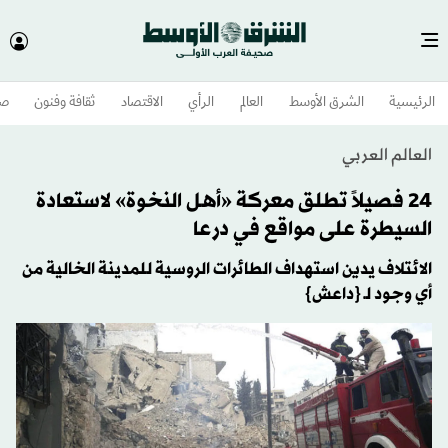
الرئيسية
الشرق الأوسط​
العالم
الرأي
الاقتصاد
ثقافة وفنون
صح
العالم العربي
24 فصيلاً تطلق معركة «أهل النخوة» لاستعادة
السيطرة على مواقع في درعا
الائتلاف يدين استهداف الطائرات الروسية للمدينة الخالية من
أي وجود لـ {داعش}