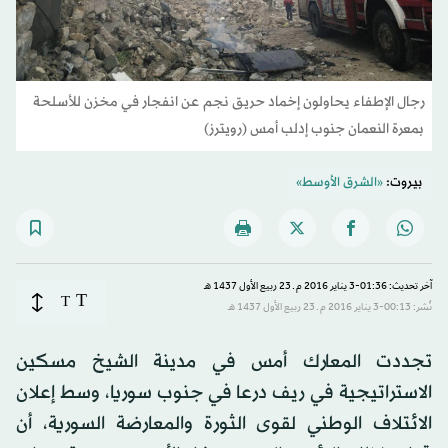
رجال الإطفاء يحاولون إخماد حريق نجم عن انفجار في مخزن للأسلحة
بمعرة النعمان جنوب إدلب أمس (رويترز)
بيروت:
«الشرق الأوسط»
آخر تحديث: 01:36-3 يناير 2016 م ـ 23 ربيع الأول 1437 هـ
T
T
نُشر: 00:13-3 يناير 2016 م ـ 23 ربيع الأول 1437 هـ
تجددت المعارك أمس في مدينة الشيخ مسكين
الاستراتيجية في ريف درعا في جنوب سوريا، وسط إعلان
الائتلاف الوطني لقوى الثورة والمعارضة السورية، أن