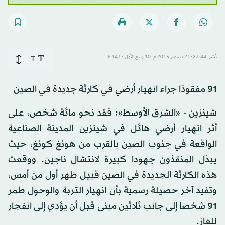
T
نُشر: 23:44-21 ديسمبر 2015 م ـ 10 ربيع الأول 1437 هـ
T
91 مفقودًا جراء انهيار أرضي في كارثة جديدة في الصين
شينزين - «الشرق الأوسط»: فقد نحو مائة شخص، على
أثر انهيار أرضي هائل في شينزين المدينة الصناعية
الواقعة في جنوب الصين بالقرب من هونغ كونغ، حيث
يبذل المنقذون جهودا كبيرة لانتشال ناجين. ووقعت
هذه الكارثة الجديدة في الصين قبيل ظهر أول من أمس،
وتفيد آخر حصيلة رسمية بأن انهيار التربة والوحول طمر
91 شخصا إلى جانب ثلاثين مبنى قبل أن يؤدي إلى انفجار
للغاز.