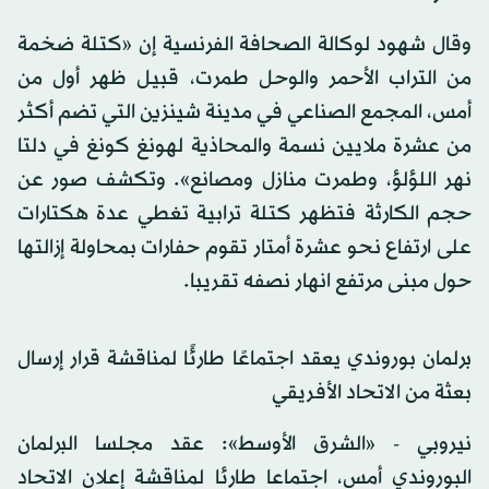
وقال شهود لوكالة الصحافة الفرنسية إن «كتلة ضخمة
من التراب الأحمر والوحل طمرت، قبيل ظهر أول من
أمس، المجمع الصناعي في مدينة شينزين التي تضم أكثر
من عشرة ملايين نسمة والمحاذية لهونغ كونغ في دلتا
نهر اللؤلؤ، وطمرت منازل ومصانع». وتكشف صور عن
حجم الكارثة فتظهر كتلة ترابية تغطي عدة هكتارات
على ارتفاع نحو عشرة أمتار تقوم حفارات بمحاولة إزالتها
حول مبنى مرتفع انهار نصفه تقريبا.
برلمان بوروندي يعقد اجتماعًا طارئًا لمناقشة قرار إرسال
بعثة من الاتحاد الأفريقي
نيروبي - «الشرق الأوسط»: عقد مجلسا البرلمان
البوروندي أمس، اجتماعا طارئا لمناقشة إعلان الاتحاد