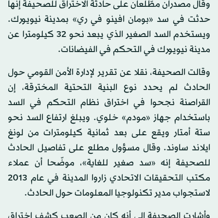
وقال مصدران مطّلعان على حادثة الاختراق للصحيفة إنها
حدثت في سد «بومان افينو في ري» بمدينة نيويورك.
ويستخدم السد الصغير الذي يبعد نحو 32 كيلومترا عن
مدينة نيويورك في التحكم في الفيضانات.
وقالت الصحيفة، نقلا عن تقرير لإدارة الأمن القومي حول
الحادث لم يحدد نوع البنية التحتية المخترقة، إن
القراصنة نجحوا في اختراق نظام التحكم في السد
باستخدام جهاز «مودم» خلوي. ويبلغ ارتفاع السد نحو
ستة أمتار ويقع على بعد ثمانية كيلومترات من لونغ
ايلاند ساوند. وقال مسؤول مطلع على تفاصيل الحادث
للصحيفة إنه «سد صغير للغاية»، موضّحا أن عملاء
مكتب التحقيقات الاتحادي زاروا المدينة في عام 2013
لاستجواب مدير تكنولوجيا المعلومات حول الحادث.
وأشارت الصحيفة إلى أنه كان من الصعب كشف اختراق