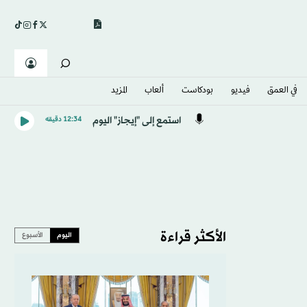
في العمق
فيديو
بودكاست
ألعاب
المزيد
استمع إلى "إيجاز" اليوم
12:34 دقيقه
الأكثر قراءة
اليوم
الأسبوع