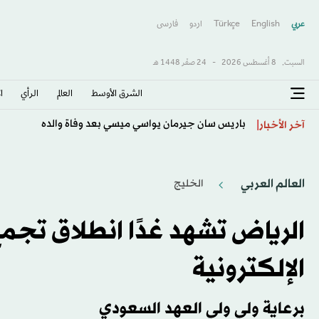
عربي
English
Türkçe
اردو
فارسى
السبت,
8 أغسطس 2026
-
24 صفَر 1448 هـ
الشرق الأوسط​
العالم
الرأي
ا
باريس سان جيرمان يواسي ميسي بعد وفاة والده
آخر الأخبار
العالم العربي
الخليج
الرياض تشهد غدًا انطلاق تج
الإلكترونية
برعاية ولي ولي العهد السعودي