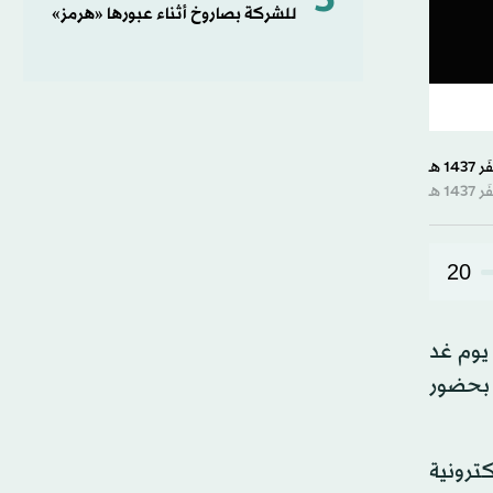
5
للشركة بصاروخ أثناء عبورها «هرمز»
20
 يوم غد
، بحضور
كترونية