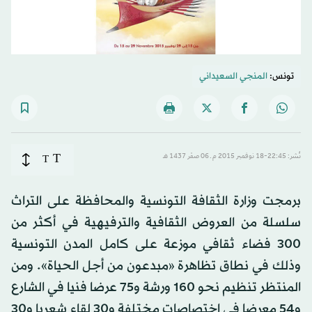
تونس:
المنجي السعيداني
T
نُشر: 22:45-18 نوفمبر 2015 م ـ 06 صفَر 1437 هـ
T
برمجت وزارة الثقافة التونسية والمحافظة على التراث
سلسلة من العروض الثقافية والترفيهية في أكثر من
300 فضاء ثقافي موزعة على كامل المدن التونسية
وذلك في نطاق تظاهرة «مبدعون من أجل الحياة». ومن
المنتظر تنظيم نحو 160 ورشة و75 عرضا فنيا في الشارع
و54 معرضا في اختصاصات مختلفة و30 لقاء شعريا و30