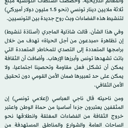
والمعالم التاريخية، وخصصت السلطات التونسية مبلغ
ثلاثة ملايين دينار تونسي (نحو 1.5 مليون دولار أميركي)
لتنشيط هذه الفضاءات وبث روح جديدة بين التونسيين.
وفي هذا الشأن، قالت شاذلية الماجري (أستاذة تنشيط)
إن تظاهرة «مبدعون من أجل الحياة» تهدف من خلال
برامجها المتعددة إلى التصدي للمخاطر المتعددة التي
باتت تشهدها تونس وأبرزها الإرهاب. وأضافت أن الثقافة
يمكن أن تشكل فعل مقاومة وتحصينا اجتماعيا، ولا
يمكن على حد تعبيرها ضمان الأمن القومي دون تحقيق
الأمن الثقافي.
ومن ناحيته قال ناجي العباسي (إعلامي تونسي) إن
المثقفين يعتبرون جزءا أساسيا من حماة الوطن واعتبر
خروج الثقافة من الفضاءات المغلقة وانطلاقها نحو
الساحات العامة والشوارع والمناطق المستهدفة من