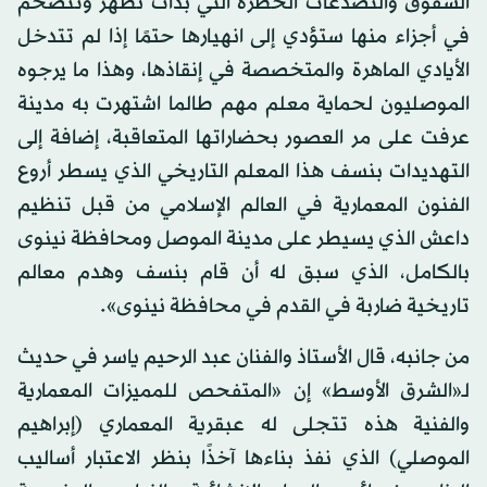
الشقوق والتصدعات الخطرة التي بدأت تظهر وتتضخم
في أجزاء منها ستؤدي إلى انهيارها حتمًا إذا لم تتدخل
الأيادي الماهرة والمتخصصة في إنقاذها، وهذا ما يرجوه
الموصليون لحماية معلم مهم طالما اشتهرت به مدينة
عرفت على مر العصور بحضاراتها المتعاقبة، إضافة إلى
التهديدات بنسف هذا المعلم التاريخي الذي يسطر أروع
الفنون المعمارية في العالم الإسلامي من قبل تنظيم
داعش الذي يسيطر على مدينة الموصل ومحافظة نينوى
بالكامل، الذي سبق له أن قام بنسف وهدم معالم
تاريخية ضاربة في القدم في محافظة نينوى».
من جانبه، قال الأستاذ والفنان عبد الرحيم ياسر في حديث
لـ«الشرق الأوسط» إن «المتفحص للمميزات المعمارية
والفنية هذه تتجلى له عبقرية المعماري (إبراهيم
الموصلي) الذي نفذ بناءها آخذًا بنظر الاعتبار أساليب