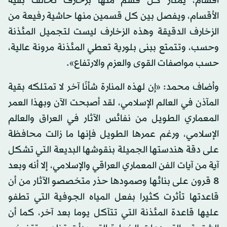
أقسام، يمتاز كل قسم منها بزخارف تخالف بقية
الأقسام، ويفصل بين كل قسمين منها حاشية رفيعة من
الزخارف الدقيقة وهذه الزخارف ليست لتجميل المئذنة
وحسب، وتتمتع ببنى بلورية تعطي المئذنة مرونة عالية،
حسب مواصفات القوى والعزم والارتفاع».
وأضاف محمد: «إن لهذه المنارة شأنًا آخر لا تمتلكه بقية
المآذن في العالم الإسلامي، لقد أصبحت الآن وبهذا العمر
المعماري الطويل من نفائس الآثار في العراق والعالم
الإسلامي، ورغم عمرها الطويل فإنها ما زالت محافظة
على دقة هندستها الجميلة بنقوشها البديعة التي تشكل
آية من آيات الفن المعماري العراقي والإسلامي، إلا أنه وبعد
8 قرون على بنائها وصمودها حذر متخصصو الآثار من أن
قاعدتها تأثرت كثيرا بفعل المياه الجوفية التي تطفو
عليها قاعدة المئذنة التي تتآكل يوما بعد آخر، كما أن