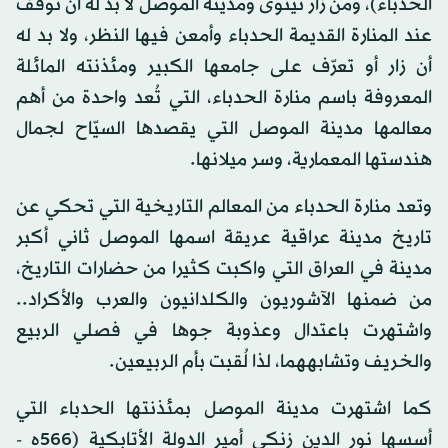
الحدباء)، ومن زار نينوى ومدينة الموصل لا بد له أن توقف
عند المنارة القديمة الحدباء وأمعن فيها النظر، ولا بد له
أن زار أو تعرّف على جامعها الكبير ومئذنته المائلة
المعروفة باسم منارة الحدباء، التي تُعد واحدة من أهم
معالمها مدينة الموصل التي يقصدها السيّاح لجمال
هندستها المعمارية، وسر ميلانها.
وتعد منارة الحدباء من المعالم التاريخية التي تحكي عن
تاريخ مدينة عراقية عريقة اسمها الموصل ثاني أكبر
مدينة في العراق التي واكبت كثيرا من حضارات التاريخ،
من ضمنها الآشوريون والكلدانيون والعرب والأكراد..
واشتهرت باعتدال وعذوبة جوها في فصلي الربيع
والخريف وتشابههما، لذا لُقبت بأم الربيعين.
كما اشتهرت مدينة الموصل بمئذنتها الحدباء التي
أسسها نور الدين زنكي أمير الدولة الأتابكية (566ه -