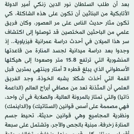
بعد أن طلب السلطان نور الدين زنكي أمير الدولة
الأتابكية من البنائين أن تكون على هذه الشاكلة، كي
تكون مثار حديث الناس على مر العصور، وكان فريق
علمي من الباحثين المختصين قد توصلوا إلى اكتشاف
سر هذا الميلان في أحدث دراسة عمرانية فيزياوية.. إذ
وجدوا بعد دراسة ميدانية لجسد المنارة من قاعدتها
المنشورية التي ترتفع 15.8 متر وصعودا إلى هيكلها
الأسطواني الذي يبلغ قطره 3 أمتار وينتهي بمترين قبل
القمة التي أخذت شكلا يشبه الخوذة، وجد الفريق
العلمي أن المئذنة تعد من مصافي أبراج العالم (الداعمة
ذاتيا) والتي تمتاز بالمرونة العالية، والصلابة في آن واحد،
فهي مصممة على أسس قوانين (الستاتيك) و(الداينمك)
ونظرية المجاميع وهي قوانين حديثة، تحيط جسم
المنارة زخرفة، مبنية بالجص والآجر، وتشتمل على سبعة