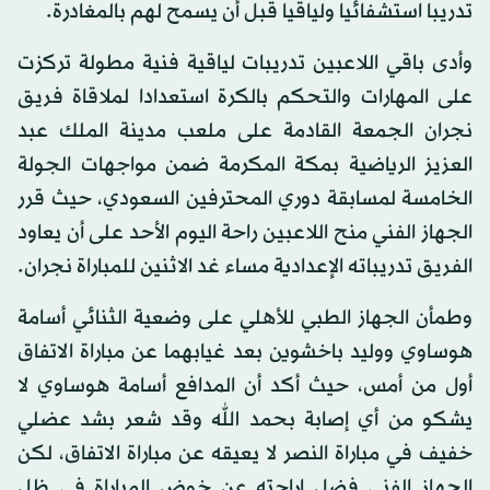
تدريبا استشفائيا ولياقيا قبل أن يسمح لهم بالمغادرة.
وأدى باقي اللاعبين تدريبات لياقية فنية مطولة تركزت
على المهارات والتحكم بالكرة استعدادا لملاقاة فريق
نجران الجمعة القادمة على ملعب مدينة الملك عبد
العزيز الرياضية بمكة المكرمة ضمن مواجهات الجولة
الخامسة لمسابقة دوري المحترفين السعودي، حيث قرر
الجهاز الفني منح اللاعبين راحة اليوم الأحد على أن يعاود
الفريق تدريباته الإعدادية مساء غد الاثنين للمباراة نجران.
وطمأن الجهاز الطبي للأهلي على وضعية الثنائي أسامة
هوساوي ووليد باخشوين بعد غيابهما عن مباراة الاتفاق
أول من أمس، حيث أكد أن المدافع أسامة هوساوي لا
يشكو من أي إصابة بحمد الله وقد شعر بشد عضلي
خفيف في مباراة النصر لا يعيقه عن مباراة الاتفاق، لكن
الجهاز الفني فضل إراحته عن خوض المباراة في ظل