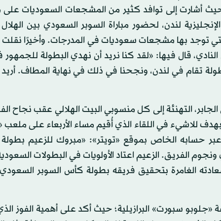
 حيث أشارت إلى توافد كثير من المشجعات السعوديات على 
نجليزية لندن، لحضور مباراة السوبر السعودي بين الهلال 
 التي توجد بها مشجعات سعوديات في المدرجات. وأخيرًا نقل
نادي، قال فيها: «لقد كنا نريد أن نهدي البطولة للجمهور ف
ولة تقام في لندن، ونجحنا في ذلك في نهاية المطاف. أريد 
الجابر، التهنئة إلى كل منسوبي البيت الهلالي عقب نجاح ال
هدف للاشيء في اللقاء الذي أُقيم مساء الأربعاء على ملعب
ة عبر حسابه الخاص بموقع «تويتر»: «مبروك للزعيم بطولة ا
ونجوم الفريق. الزعيم اعتاد الأولويات في البطولات السعودية
سعادته الغامرة بتحقيق فريقه بطولة كأس السوبر السعودي ا
 «جلوبو سبورت» البرازيلية؛ حيث أكد على أهمية الفوز ال