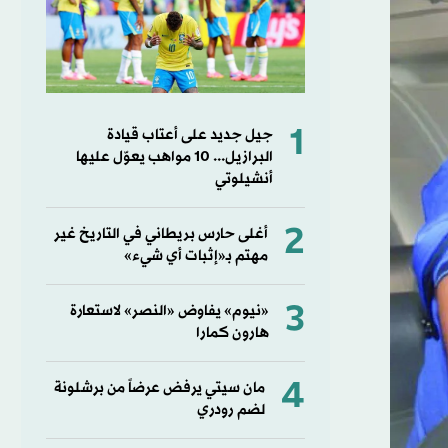
1
جيل جديد على أعتاب قيادة
البرازيل... 10 مواهب يعوّل عليها
أنشيلوتي
2
أغلى حارس بريطاني في التاريخ غير
مهتم بـ«إثبات أي شيء»
3
«نيوم» يفاوض «النصر» لاستعارة
هارون كمارا
4
مان سيتي يرفض عرضاً من برشلونة
لضم رودري