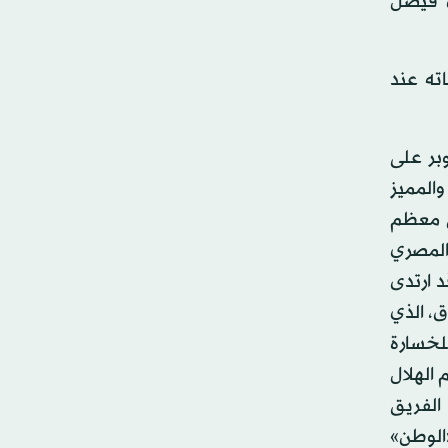
دي فيصل
ته عند
بر على
والمميز
ي معظم
المصري
د ارتدى
ريق الأزرق، الذي
للخسارة
 الهلال
الفريق
الوطن»