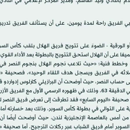
دم بالنادي وليد القاسم، ومدير المركز الإعلامي في النا
ي الفريق راحة لمدة يومين، على أن يستأنف الفريق تدريبا
و الورقية - الضوءَ على تتويج فريق الهلال بلقب كأس السو
ا على أن الهلال استحق التتويج بالبطولة بعد الأداء القوي 
ية وخطط فنية؛ «حيث تلاعب نجوم الهلال بنجوم النصر ف
ت زملائه في الفريق ويسجل هدف اللقاء الوحيد»، فصحيفة «
ى حساب النصر، حيث أوضحت أن البرازيلي كارلوس إدواردو ق
ثوبَ البطل في المباراة، بعدما سجل هدف اللقاء الوحيد في الدقيقة 63، وذلك في ظهوره الرسمي الأول مع الف
أما صحيفة «اليوم السابع» فقد تطرقت إلى تعرض فريق النصر 
نية على التوالي في بطولة كأس السوبر، وذلك بعد خسارته أمام
من أمس بالعاصمة الإنجليزية لندن، حيث أوضحت أيضًا أن 
سوبر أمام فريق الشباب عبر ركلات الترجيح. أما صحيفة «