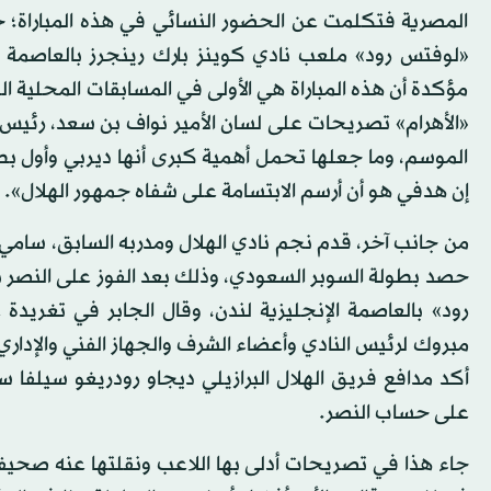
المصرية فتكلمت عن الحضور النسائي في هذه المباراة؛
«لوفتس رود» ملعب نادي كوينز بارك رينجرز بالعاصمة الإ
مؤكدة أن هذه المباراة هي الأولى في المسابقات المحلية
«الأهرام» تصريحات على لسان الأمير نواف بن سعد، رئيس ال
الموسم، وما جعلها تحمل أهمية كبرى أنها ديربي وأول بط
إن هدفي هو أن أرسم الابتسامة على شفاه جمهور الهلال».
من جانب آخر، قدم نجم نادي الهلال ومدربه السابق، سامي 
حصد بطولة السوبر السعودي، وذلك بعد الفوز على النصر ب
رود» بالعاصمة الإنجليزية لندن، وقال الجابر في تغريد
مبروك لرئيس النادي وأعضاء الشرف والجهاز الفني والإداري 
أكد مدافع فريق الهلال البرازيلي ديجاو رودريغو سيلفا 
على حساب النصر.
جاء هذا في تصريحات أدلى بها اللاعب ونقلتها عنه صحيفة