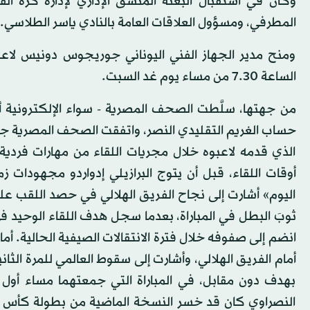
وكان في استقبال البعثة المنسق الإداري لإدارة كرة الق
المطرفي، ومسؤول العلاقات العامة بالنادي ياسر الطلاسي.
ومنح مدير الجهاز الفني اليوناني جوريجوس دونيس لاعب
الساعة 7.30 من مساء يوم غد السبت.
من جهتها، سلَّطت الصحف المصرية - سواء الإلكترونية أ
حساب الغريم التقليدي النصر، واتفقت الصحف المصرية جميعً
الذي قدمه لاعبوه خلال مجريات اللقاء من مهارات فرد
أوقات اللقاء، قبل أن يتوج البرازيلي إدواردو مجهودا
اليوم» أشارت إلى نجاح الفريق الهلالي في حصد اللقب عل
انضم إلى صفوفه خلال فترة الانتقالات الصيفية الحالية. 
أمام الفريق الهلالي، وأشارت إلى سقوط العالمي للمرة الثا
بهدف دون مقابل، في المباراة التي جمعتهما مساء أول 
النصراوي كان قد خسر النسخة الماضية من بطولة كأس ال