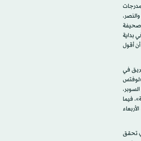
مدرجات
والنصر،
ت صحيفة
ي بداية
أن أقول
فريق في
 «لوفتس
لسوبر،
»، فيما
لأربعاء
ذي تحقق