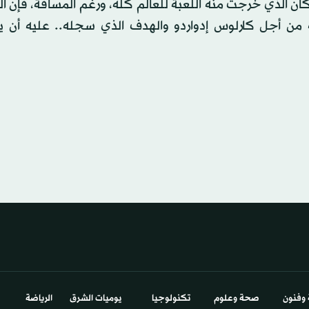
ان الذي خرجت منه اللعبة للعالم كله، ورغم المسافة، فإن ا
ية من أجل كارلوس إدواردو والهدف الذي سجله.. عليه أن ي
 وفنون
صحة وعلوم
تكنولوجيا
يوميات الشرق​
الرياضة