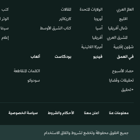
العالم العربي
الولايات المتحدة
المقالات
كتب
الخليج
أوروبا
كاريكاتير
الوتر 
شمال أفريقيا
آسيا
كتاب الشرق الأوسط
سينما
المشرق العربي
أفريقيا
إعلام
شؤون إقليمية
أميركا اللاتينية
في العمق
فيديو
بودكاست
ألعاب
حصاد الأسبوع
الكلمات المتقاطعة
تحقيقات وقضايا
سودوكو
+تحقيق
معلومات عنا
اعلن معنا
الأحكام والشروط
سياسة الخصوصية
جميع الحقوق محفوظة وتخضع لشروط واتفاق الاستخدام