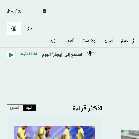
في العمق
فيديو
بودكاست
ألعاب
المزيد
استمع إلى "إيجاز" اليوم
12:34 دقيقه
الأكثر قراءة
اليوم
الأسبوع