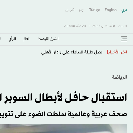
عربي
English
Türkçe
اردو
فارسى
السبت,
8 أغسطس 2026
-
24 صفَر 1448 هـ
الشرق الأوسط​
العالم
الرأي
ا
تشيلسي يهزم ميلان بثلاثية نظيفة وديّاً في جاكرتا
آخر الأخبار
الرياضة
استقبال حافل لأبطال السوبر 
صحف عربية وعالمية سلطت الضوء على تتويج ا