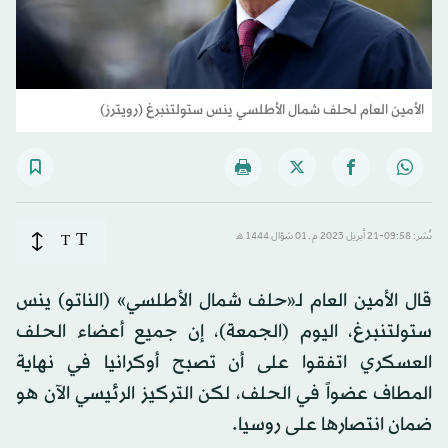
الأمين العام لحلف شمال الأطلسي ينس ستولتنبرغ (رويترز)
T
نُشر: 09:58-21 أبريل 2023 م ـ 01 شوّال 1444 هـ
T
قال الأمين العام لـ«حلف شمال الأطلسي» (الناتو) ينس
ستولتنبرغ، اليوم (الجمعة)، إن جميع أعضاء الحلف
العسكري اتفقوا على أن تصبح أوكرانيا في نهاية
المطاف عضواً في الحلف، لكن التركيز الرئيسي الآن هو
ضمان انتصارها على روسيا.