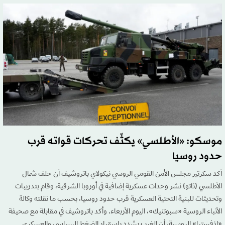
موسكو: «الأطلسي» يكثّف تحركات قواته قرب
حدود روسيا
أكد سكرتير مجلس الأمن القومي الروسي نيكولاي باتروشيف أن حلف شمال
الأطلسي (ناتو) نشر وحدات عسكرية إضافية في أوروبا الشرقية، وقام بتدريبات
وتحديثات للبنية التحتية العسكرية قرب حدود روسيا، بحسب ما نقلته وكالة
الأنباء الروسية «سبوتنيك»، اليوم الأربعاء. وأكد باتروشيف في مقابلة مع صحيفة
«إزفستيا» الروسية، أن الغرب يشدد باستمرار الضغط السياسي والعسكري