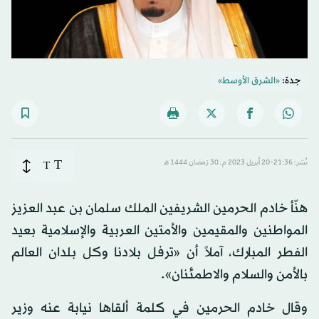
جدة:
«الشرق الأوسط»
T
نُشر: 21:36-20 أبريل 2023 م ـ 30 رَمضان 1444 هـ
T
هنّأ خادم الحرمين الشريفين الملك سلمان بن عبد العزيز
المواطنين والمقيمين والأمتين العربية والإسلامية بعيد
الفطر المبارك، آملاً أن «ترفل بلادنا وكل بلدان العالم
بالأمن والسلام والاطمئنان».
وقال خادم الحرمين في كلمة ألقاها نيابة عنه وزير