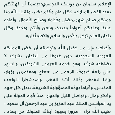
الإعلام سلمان بن يوسف الدوسري:«يسرنا أن نهنئكم
بعيد الفطر المبارك، فكل عام وأنتم بخير، وتقبل الله منا
ومنكم صيام شهر رمضان وقيامه وصالح الأعمال، وأعاده
علينا وعليكم أعواماً مديدة، ونحن وأنتم وبلادنا وكل
بلدان العالم ترفل بالأمن والسلام والاطمئنان».
وأضاف: «إن من فضل الله وتوفيقه أن خصّ المملكة
العربية السعودية، دون غيرها من البلدان، بشرف لا
يضاهيه شرف، وهو خدمة الحرمين الشريفين، والسهر
على راحة ضيوف الرحمن من حجاج ومعتمرين وزوار،
وإننا لنفتخر بذلك أشد الفخر. واستشعاراً للواجب
المقدس، وقياماً بهذه المسؤولية الشريفة، نبذل كل جهد
وفكر ومال، ونواصل الليل والنهار، منذ قيام الدولة على
يد المؤسس الملك عبد العزيز بن عبد الرحمن آل سعود -
طيب الله ثراه - مروراً بعهود أبنائه الملوك من بعده ــ