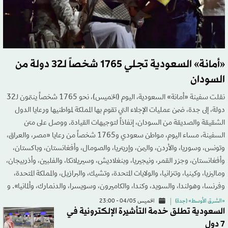
«أمانة» السعودية تجلي 1765 شخصاً لـ32 دولة من
السودان
نقلت سفينة «أمانة» السعودية، اليوم (الخميس)، نحو 1765 شخصاً ينتمون لـ32
دولة، إلى جدة، ضمن عمليات الإجلاء التي تقوم بها المملكة لمواطنيها ورعايا الدول
الشقيقة والصديقة من السودان، إنفاذاً لتوجيهات القيادة. ووصل على متن
السفينة، مساء اليوم، مواطن سعودي و1765 شخصاً من رعايا «مصر، والعراق،
وتونس، وسوريا، والأردن، واليمن، وإريتريا، والصومال، وأفغانستان، وباكستان،
وأفغانستان، وجزر القمر، ونيجيريا، وبنغلاديش، وسيريلانكا، والفلبين، وأذربيجان،
وماليزيا، وكينيا، وتنزانيا، والولايات المتحدة، وتشيك، والبرازيل، والمملكة المتحدة،
وفرنسا، وهولندا، والسويد، وكندا، والكاميرون، وسويسرا، والدنمارك، وألمانيا». و
«الشرق الأوسط» (جدة)
الخميس 04/05 - 23:00
السعودية تطلق خدمة التأشيرة الإلكترونية في
7 دول