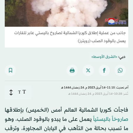
جانب من عملية إطلاق كوريا الشمالية لصاروخ باليستي عابر للقارات
يعمل بالوقود الصلب (رويترز)
دبي:
«الشرق الأوسط»
آخر تحديث: 11:15-14 أبريل 2023 م ـ 24 رَمضان 1444 هـ
T
T
نُشر: 10:28-14 أبريل 2023 م ـ 24 رَمضان 1444 هـ
فاجأت كوريا الشمالية العالم أمس (الخميس) بإطلاقها
صاروخاً باليستياً
يعمل على ما يبدو بالوقود الصلب، وهو
ما تسبب بحالة من التأهب في اليابان المجاورة، وترقب