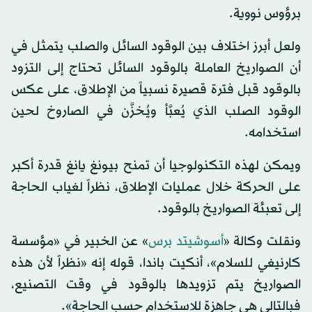
برؤوس نووية.
ولعل أبرز اختلاف بين الوقود السائل والصلب يتمثل في
أن الصواريخ العاملة بالوقود السائل تحتاج إلى التزود
بالوقود قبل فترة قصيرة نسبياً من الإطلاق، على عكس
الوقود الصلب الذي يُعبَّأ ويُخزَّن في الصاروخ لحين
استخدامه.
ويمكن لهذه التكنولوجيا أن تمنح بيونغ يانغ قدرة أكبر
على الحركة خلال عمليات الإطلاق، نظراً لغياب الحاجة
إلى تعبئة الصواريخ بالوقود.
ونقلت وكالة «
أسوشيتد برس
» عن الخبير في «مؤسسة
كارنيغي للسلام»، أنكيت باندا، قوله إنه «نظراً لأن هذه
الصواريخ يتم تزويدها بالوقود في وقت التصنيع،
فبالتالي هي جاهزة للاستخدام حسب الحاجة».