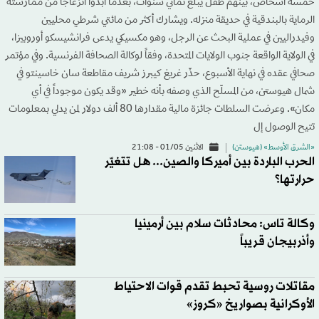
خمسة أشخاص، بينهم طفل يبلغ ثماني سنوات، بعدما أبدوا انزعاجاً من ممارسته
الرماية بالبندقية في حديقة منزله. ويشارك أكثر من مائتي شرطي محليين
وفيدراليين في عملية البحث عن الرجل، وهو مكسيكي يدعى فرانشيسكو أوروبيزا،
في الولاية الواقعة جنوب الولايات المتحدة، وفقاً لوكالة الصحافة الفرنسية. وفي مؤتمر
صحافي عقده في نهاية الأسبوع، حذّر غريغ كيبرز شريف مقاطعة سان خاسينتو في
شمال هيوستن، من المسلّح الذي وصفه بأنه خطير «وقد يكون موجوداً في أي
مكان». وعرضت السلطات جائزة مالية مقدارها 80 ألف دولار لمن يدلي بمعلومات
تتيح الوصول إل
«الشرق الأوسط» (هيوستن)
الاثنين 01/05 - 21:08
الحرب الباردة بين أميركا والصين... هل تتغيّر
حرارتها؟
وكالة تاس: محادثات سلام بين أرمينيا
وأذربيجان قريباً
مقاتلات روسية تحبط تقدم قوات الاحتياط
الأوكرانية بصواريخ «كروز»