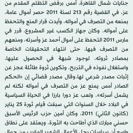
جنايات شمال القاهرة، أمس برفض التظلم المقدم من
عز، في القضية رقم 213 لسنة 2011 حصر أموال عامة،
بمنعه من التصرف في أمواله، وأيدت قرار المنع والتحفظ
على أمواله. وكان جهاز الكسب غير المشروع، قرر في
مارس 2011 التحفظ على أموال أحمد عز وأسرته، ومنعهم
من التصرف فيها، حتى انتهاء التحقيقات الخاصة
بمصادر ثروته، لوجود شبهة في الحصول عليها،
واستغلال نفوذه في التربح، وتكوين ثروة طائلة عجز عن
إثبات مصدر شرعي لها.وقال مصدر قضائي إن «الحكم
الصادر أمس يمنع عز من التصرف في أمواله لكنه لم
يشمل أسرته». ولعب عز دورا بارزا في الحياة السياسية
في البلاد خلال السنوات التي سبقت قيام ثورة 25 يناير
(كانون الثاني) 2011، وكان أمين حزب الرئيس الأسبق
حسني مبارك الذي أطاحت به الثورة. ويعتقد على نطاق
واسع أن سياسات رجل الأعمال الشهير المقرب من جمال