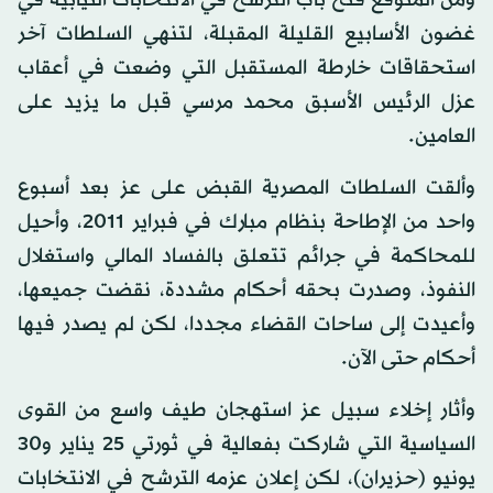
ومن المتوقع فتح باب الترشح في الانتخابات النيابية في
غضون الأسابيع القليلة المقبلة، لتنهي السلطات آخر
استحقاقات خارطة المستقبل التي وضعت في أعقاب
عزل الرئيس الأسبق محمد مرسي قبل ما يزيد على
العامين.
وألقت السلطات المصرية القبض على عز بعد أسبوع
واحد من الإطاحة بنظام مبارك في فبراير 2011، وأحيل
للمحاكمة في جرائم تتعلق بالفساد المالي واستغلال
النفوذ، وصدرت بحقه أحكام مشددة، نقضت جميعها،
وأعيدت إلى ساحات القضاء مجددا، لكن لم يصدر فيها
أحكام حتى الآن.
وأثار إخلاء سبيل عز استهجان طيف واسع من القوى
السياسية التي شاركت بفعالية في ثورتي 25 يناير و30
يونيو (حزيران)، لكن إعلان عزمه الترشح في الانتخابات