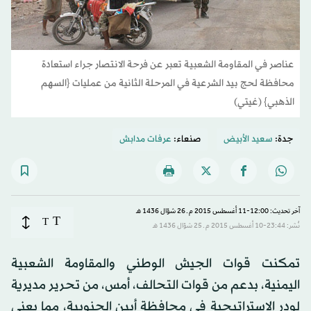
عناصر في المقاومة الشعبية تعبر عن فرحة الانتصار جراء استعادة
محافظة لحج بيد الشرعية في المرحلة الثانية من عمليات {السهم
الذهبي} (غيتي)
جدة:
سعيد الأبيض
صنعاء:
عرفات مدابش
آخر تحديث: 12:00-11 أغسطس 2015 م ـ 26 شوّال 1436 هـ
T
T
نُشر: 23:44-10 أغسطس 2015 م ـ 25 شوّال 1436 هـ
تمكنت قوات الجيش الوطني والمقاومة الشعبية
اليمنية، بدعم من قوات التحالف، أمس، من تحرير مديرية
لودر الاستراتيجية في محافظة أبين الجنوبية، مما يعني