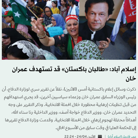
إسلام آباد: «طالبان باكستان» قد تستهدف عمران
خان
ذكرت وسائل إعلام باكستانية أمس (الاثنين)، نقلاً عن تقرير سري لوزارة الدفاع، أن
رئيس الوزراء السابق عمران خان وزعماء سياسيين آخرين، قد يجري استهدافهم
من قبل تنظيمات إرهابية محظورة خلال الحملة الانتخابية. وذكر التقرير على وجه
التحديد عمران خان، ووزير الدفاع خواجة آصف، ووزير الداخلية رنا سناء الله،
أهدافاً محتملة لهجوم إرهابي خلال الحملة الانتخابية. وقدمت وزارة الدفاع تقريرها
إلى المحكمة العليا في وقت سابق من الأسبوع الحالي.
عمر فاروق (إسلام آباد)
الاثنين 24/04 - 22:24