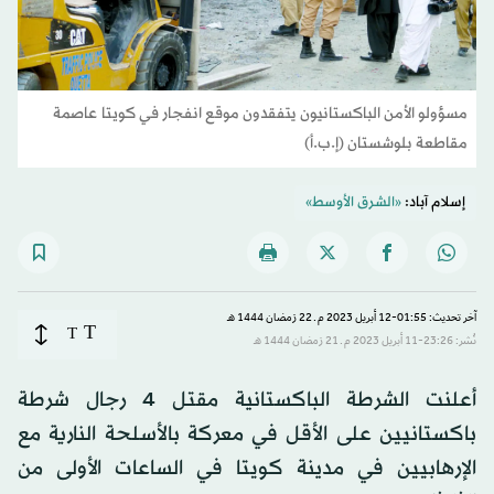
مسؤولو الأمن الباكستانيون يتفقدون موقع انفجار في كويتا عاصمة
مقاطعة بلوشستان (إ.ب.أ)
إسلام آباد:
«الشرق الأوسط»
آخر تحديث: 01:55-12 أبريل 2023 م ـ 22 رَمضان 1444 هـ
T
T
نُشر: 23:26-11 أبريل 2023 م ـ 21 رَمضان 1444 هـ
أعلنت الشرطة الباكستانية مقتل 4 رجال شرطة
باكستانيين على الأقل في معركة بالأسلحة النارية مع
الإرهابيين في مدينة كويتا في الساعات الأولى من