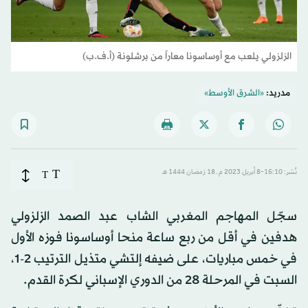
الزلزولي يلعب مع أوساسونا معاراً من برشلونة (أ.ف.ب)
مدريد:
«الشرق الأوسط»
T
نُشر: 16:10-8 أبريل 2023 م ـ 18 رَمضان 1444 هـ
T
سجّل المهاجم المغربي الشاب عبد الصمد الزلزولي
هدفين في أقل من ربع ساعة منحا أوساسونا فوزه الأول
في خمس مباريات، على ضيفه إلتشي متذيل الترتيب 2-1،
السبت في المرحلة 28 من الدوري الإسباني لكرة القدم.