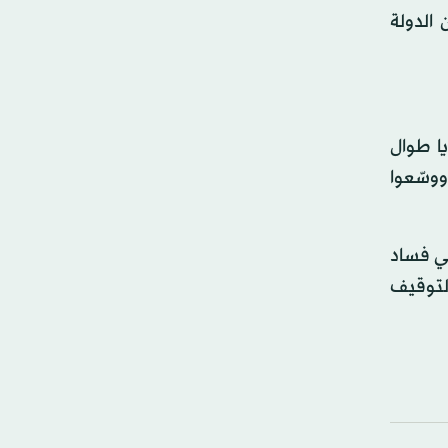
 الدولة
يا طوال
مة ووسّعوا
اسة القاضي ريموند زوندو في 2018 للتحقيق في فساد
التوقيف