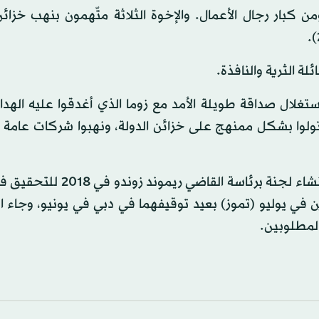
كبار رجال الأعمال. والإخوة الثلاثة متّهمون بنهب خزائن
ة الثرية والنافذة.
ستغلال صداقة طويلة الأمد مع زوما الذي أغدقوا عليه الهدا
20 - 2018). ويُعتقد أنّهم استولوا بشكل ممنهج على خزائن الدولة، ونهبوا شركات عا
وفرّ الإخوة الثلاثة من جنوب أفريقيا بعد فترة وجيزة على إنشاء لجنة برئ
 في يوليو (تموز) بعيد توقيفهما في دبي في يونيو، وجاء 
المطلوبين.