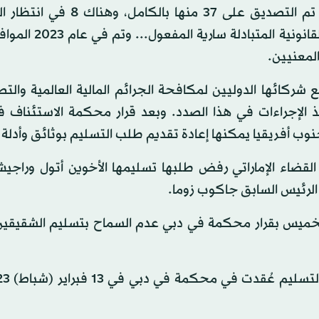
ولدى دولة الإمارات 45 اتفاقية سارية لتسليم المجرمين، تم التصديق على 37
القانوني عليها، ولديها أيضاً 44 اتفاقية ثنائية للمساعدة
مع شركائها الدوليين لمكافحة الجرائم المالية العالمية والت
ذ الإجراءات في هذا الصدد. وبعد قرار محكمة الاستئناف ف
وب أفريقيا يمكنها إعادة تقديم طلب التسليم بوثائق وأدلة 
لقضاء الإماراتي رفض طلبها تسليمها الأخوين أتول وراجيش
لرئيس السابق جاكوب زوما.
ء الخميس بقرار محكمة في دبي عدم السماح بتسليم الشقيقين