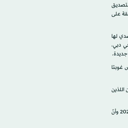
 منها بالكامل، وهناك 8 في انتظار التصديق
 القانونية المتبادلة سارية المفعول... وتم في عام 2023 الموافقة على
صدي لها
ي دبي،
جديدة.
 غوبتا
 اللذين
وقال لامولا في بيان «تبلغنا بذهول وخيبة أمل أنّ جلسة التسليم عُقدت في محكمة في دبي في 13 فبراير (شباط) 2023 وأنّ