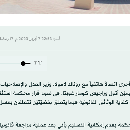
نُشر: 22:53-7 أبريل 2023 م ـ 17 رَمضان 1444 هـ
T
T
أجرى اتصالاً هاتفياً مع رونالد لامولا، وزير العدل والإصلاحيا
ميْن أتول وراجيش كومار غوبتا، في ضوء قرار محكمة استئن
فاية الوثائق القانونية فيما يتعلق بقضيّتيْن تتعلقان بغسل 
لمحكمة بعدم إمكانية التسليم يأتي بعد عملية مراجعة قانوني