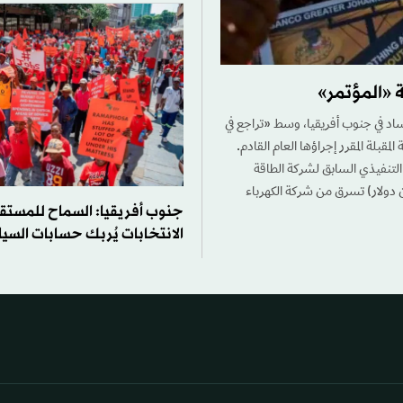
 «المؤتمر»
 في جنوب أفريقيا، وسط «تراجع في
قبلة المقرر إجراؤها العام القادم.
لحسابات العامة بالبرلمان (SCOPA)، قال الرئيس التنفيذي السابق لشركة الطاقة
جنوب أفريقيا، أندريه دي رويتر، (الأربعاء)، إن مليار راند (55 مليون دولار) تسرق من شركة الكهرباء
جنوب أفريقيا: السماح للمست
الانتخابات يُربك حسابات السي