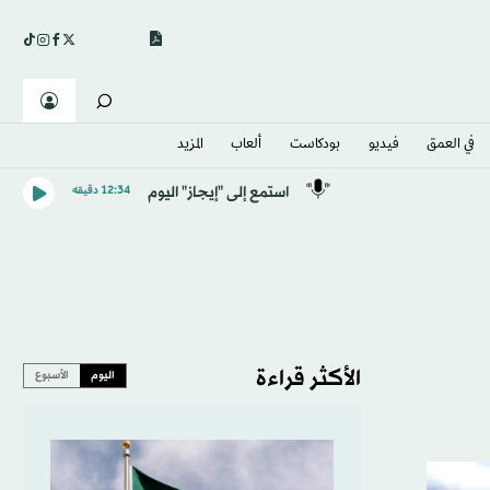
في العمق
فيديو
بودكاست
ألعاب
المزيد
استمع إلى "إيجاز" اليوم
12:34 دقيقه
الأكثر قراءة
اليوم
الأسبوع