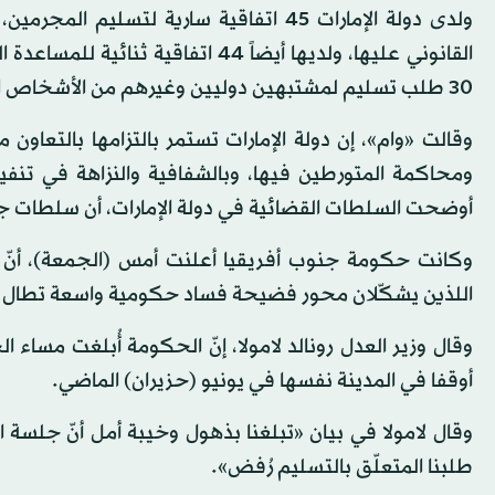
30 طلب تسليم لمشتبهين دوليين وغيرهم من الأشخاص المعنيين.
وقالت «وام»، إن دولة الإمارات تستمر بالتزامها بالتعاون 
ومحاكمة المتورطين فيها، وبالشفافية والنزاهة في تنفي
أوضحت السلطات القضائية في دولة الإمارات، أن سلطات جن
وكانت حكومة جنوب أفريقيا أعلنت أمس (الجمعة)، أنّ ا
اللذين يشكّلان محور فضيحة فساد حكومية واسعة تطال ا
وقال وزير العدل رونالد لامولا، إنّ الحكومة أُبلغت مسا
أوقفا في المدينة نفسها في يونيو (حزيران) الماضي.
طلبنا المتعلّق بالتسليم رُفض».