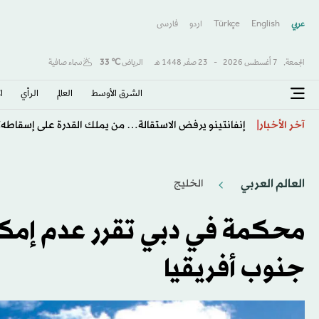
عربي
English
Türkçe
اردو
فارسى
الجمعة,
7 أغسطس 2026
-
23 صفَر 1448 هـ
الرياض
℃
33
سماء صافية
الشرق الأوسط​
العالم
الرأي
ا
طرابزون يكتب صفحة جديدة مع صلاح… استقبال أسطور
آخر الأخبار
العالم العربي
الخليج
محكمة في دبي تقرر عدم إمكان
جنوب أفريقيا