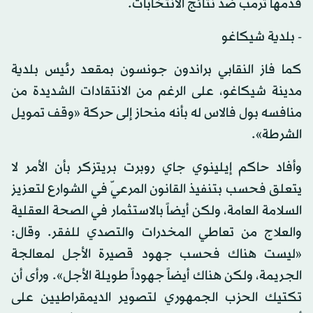
قدمها ترمب ضد نتائج الانتخابات.
- بلدية شيكاغو
كما فاز النقابي براندون جونسون بمقعد رئيس بلدية
مدينة شيكاغو، على الرغم من الانتقادات الشديدة من
منافسه بول فالاس له بأنه منحاز إلى حركة «وقف تمويل
الشرطة».
وأفاد حاكم إيلينوي جاي روبرت بريتزكر بأن الأمر لا
يتعلق فحسب بتنفيذ القانون المرعيّ في الشوارع لتعزيز
السلامة العامة، ولكن أيضاً بالاستثمار في الصحة العقلية
والعلاج من تعاطي المخدرات والتصدي للفقر. وقال:
«ليست هناك فحسب جهود قصيرة الأجل لمعالجة
الجريمة، ولكن هناك أيضاً جهوداً طويلة الأجل». ورأى أن
تكتيك الحزب الجمهوري لتصوير الديمقراطيين على