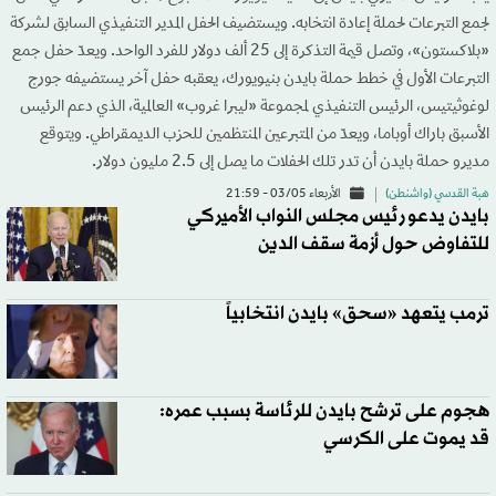
لجمع التبرعات لحملة إعادة انتخابه. ويستضيف الحفل المدير التنفيذي السابق لشركة
«بلاكستون»، وتصل قيمة التذكرة إلى 25 ألف دولار للفرد الواحد. ويعدّ حفل جمع
التبرعات الأول في خطط حملة بايدن بنيويورك، يعقبه حفل آخر يستضيفه جورج
لوغوثيتيس، الرئيس التنفيذي لمجموعة «ليبرا غروب» العالمية، الذي دعم الرئيس
الأسبق باراك أوباما، ويعدّ من المتبرعين المنتظمين للحزب الديمقراطي. ويتوقع
مديرو حملة بايدن أن تدر تلك الحفلات ما يصل إلى 2.5 مليون دولار.
هبة القدسي (واشنطن)
الأربعاء 03/05 - 21:59
بايدن يدعو رئيس مجلس النواب الأميركي
للتفاوض حول أزمة سقف الدين
ترمب يتعهد «سحق» بايدن انتخابياً
هجوم على ترشح بايدن للرئاسة بسبب عمره:
قد يموت على الكرسي