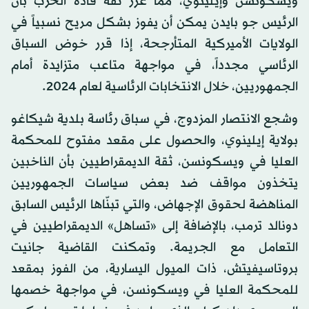
ويسكونسن وإيلينوي، مما عزّز ثقة قادة الحزب بأن
الرئيس جو بايدن يمكن أن يفوز بشكل مريح نسبياً في
الولايات الأميركية المتأرجحة، إذا قرر خوض السباق
الرئاسي مجدداً، في مواجهة متاعب متزايدة أمام
الجمهوريين، خلال الانتخابات الرئاسية لعام 2024.
وشجع الانتصار المزدوج، في سباق رئاسة بلدية شيكاغو
بولاية إيلينوي، والحصول على مقعد مفتوح للمحكمة
العليا في ويسكونسن، ثقة الديمقراطيين بأن الناخبين
يتخذون مواقف ضد بعض سياسات الجمهوريين
المناهضة لحقوق الإجهاض، والتي تبنّاها الرئيس السابق
دونالد ترمب، بالإضافة إلى «تساهل» الديمقراطيين في
التعامل مع الجريمة. وتمكنت القاضية جانيت
بروتاسيفيتش، ذات الميول اليسارية، من الفوز بمقعد
للمحكمة العليا في ويسكونسن، في مواجهة خصمها