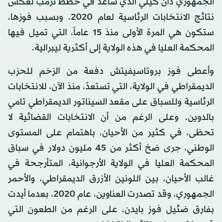
الجمهوري دان كيلي الذي ساعد في خطط ترمب لعكس
نتائج الانتخابات الرئاسية لعام 2020. وبسبب فوزها،
ستكون هي المرة الأولى منذ 15 عاماً، التي تميل فيها
المحكمة العليا في هذه الولاية إلى أكثرية ليبرالية.
وأعطى فوز بروتاسيفيتش دفعة من الزخم للحزب
الديمقراطي في الولاية، التي تستعدّ، منذ الآن، للانتخابات
الرئاسية وللسباق على مقعد السيناتور الديمقراطي تامي
بالدوين. وعلى الرغم من أن الانتخابات القضائية لا
تحظى، في كثير من الأحيان، باهتمام على المستوى
الوطني، جرى ضخ أكثر من 45 مليون دولار في سباق
المحكمة العليا في الولاية الأرجوانية، المتأرجحة في
غالب الأحيان، بين اللونين الأزرق الديمقراطي، والأحمر
الجمهوري، وقد تصدرت العناوين، عام 2020، بعدما أيدت
بفارق ضئيل فوز بايدن، على الرغم من الطعون التي