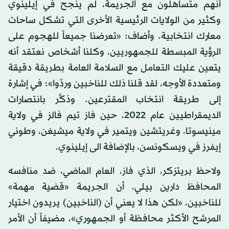
أنهم متساهلون مع الجريمة، لم ينجح في إيلينوي
وكثير من الولايات الرئيسية الأخرى التي تشكل ساحات
معارك انتخابية. وأضاف: «تعرضنا جميعاً للهجوم على
الرؤية المبسطة للجمهوريين، وكلنا أشخاص نعتقد أنه
يتعين عليك التعامل مع السلامة العامة بطريقة دقيقة
ومتعددة الأوجه، لقد قلنا ذلك للناخبين وردّوا»؛ في إشارة
إلى طريقة انتخاب المقترعين. وذكَّر بانتصارات
الديمقراطيين عام 2022، حين فاز تيم فالز في ولاية
مينيسوتا، وغريتشين ويتمير في ولاية ميشيغن، وطوني
إيفرز في ويسكونسن، بالإضافة الى إيلينوي.
ولاحظ بريتزكر، الذي فاز، العام الماضي، ضد منافسه
المحافظ دارين بيلي، أن الجريمة «قضية مهمة»
للناخبين، «لكن هذا لا يعني أن (الناخبين) يريدون اختيار
المرشح الأكثر محافظة أو الجمهوري»، مضيفاً أن الأمر