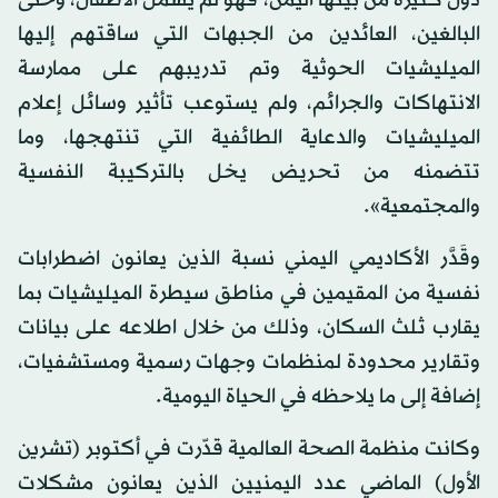
دول كثيرة من بينها اليمن، فهو لم يشمل الأطفال، وحتى
البالغين، العائدين من الجبهات التي ساقتهم إليها
الميليشيات الحوثية وتم تدريبهم على ممارسة
الانتهاكات والجرائم، ولم يستوعب تأثير وسائل إعلام
الميليشيات والدعاية الطائفية التي تنتهجها، وما
تتضمنه من تحريض يخل بالتركيبة النفسية
والمجتمعية».
وقَدَّر الأكاديمي اليمني نسبة الذين يعانون اضطرابات
نفسية من المقيمين في مناطق سيطرة الميليشيات بما
يقارب ثلث السكان، وذلك من خلال اطلاعه على بيانات
وتقارير محدودة لمنظمات وجهات رسمية ومستشفيات،
إضافة إلى ما يلاحظه في الحياة اليومية.
وكانت منظمة الصحة العالمية قدّرت في أكتوبر (تشرين
الأول) الماضي عدد اليمنيين الذين يعانون مشكلات