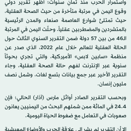
واستمرار الحرب منذ ثمانِ سنوات؛ أظهر تقرير دولي
وقوع اليمن في مرتبة متأخرة من حيث الصحة العقلية،
حيث تمتلئ شوارع العاصمة صنعاء والمدن الرئيسية
بالمتشردين والمضطربين عقلياً. وحلّت اليمن في المرتبة
الـ46 من بين 57 دولة ضمن التقرير السنوي الثالث حول
الحالة العقلية للعالم خلال عام 2022، الذي صدر عن
منظمة «سابين لابس» الأميركية، والتي تجري بحوثاً
سنوية عبر الإنترنت لفهم حالة الصحة العقلية، وجاء
التقرير الأخير عبر جمع بيانات بتسع لغات، وشمل نصف
مليون إنسان.
وبحسب التقرير الصادر أوائل مارس (آذار) الحالي؛ فإن
24.4 في المائة ممن شملهم البحث من اليمنيين يعانون
صعوبات في التعامل مع ضغوط الحياة اليومية.
إلا أن التقرير لم يشر إلى علاقة الحرب والأوضاع المعيشية