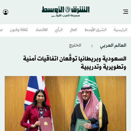
الرئيسية
الشرق الأوسط​
العالم
الرأي
الاقتصاد
ثقافة وفنون
صح
العالم العربي
الخليج
السعودية وبريطانيا توقّعان اتفاقيات أمنية
وتطويرية وتدريبية