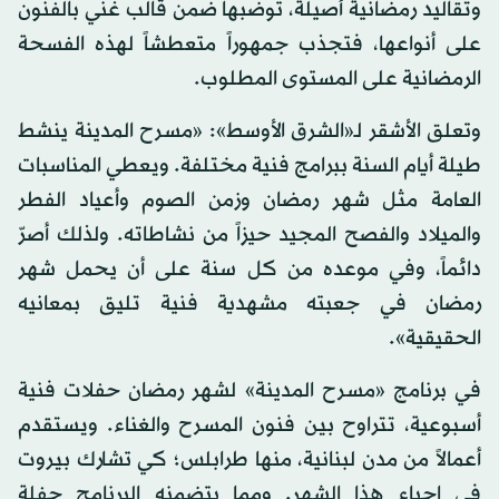
وتقاليد رمضانية أصيلة، توضبها ضمن قالب غني بالفنون
على أنواعها، فتجذب جمهوراً متعطشاً لهذه الفسحة
الرمضانية على المستوى المطلوب.
وتعلق الأشقر لـ«الشرق الأوسط»: «مسرح المدينة ينشط
طيلة أيام السنة ببرامج فنية مختلفة. ويعطي المناسبات
العامة مثل شهر رمضان وزمن الصوم وأعياد الفطر
والميلاد والفصح المجيد حيزاً من نشاطاته. ولذلك أصرّ
دائماً، وفي موعده من كل سنة على أن يحمل شهر
رمضان في جعبته مشهدية فنية تليق بمعانيه
الحقيقية».
في برنامج «مسرح المدينة» لشهر رمضان حفلات فنية
أسبوعية، تتراوح بين فنون المسرح والغناء. ويستقدم
أعمالاً من مدن لبنانية، منها طرابلس؛ كي تشارك بيروت
في إحياء هذا الشهر. ومما يتضمنه البرنامج حفلة