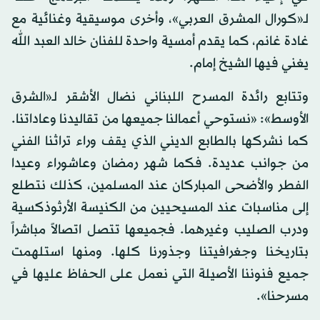
لـ«كورال المشرق العربي»، وأخرى موسيقية وغنائية مع
غادة غانم، كما يقدم أمسية واحدة للفنان خالد العبد الله
يغني فيها الشيخ إمام.
وتتابع رائدة المسرح اللبناني نضال الأشقر لـ«الشرق
الأوسط»: «نستوحي أعمالنا جميعها من تقاليدنا وعاداتنا.
كما نشركها بالطابع الديني الذي يقف وراء تراثنا الفني
من جوانب عديدة. فكما شهر رمضان وعاشوراء وعيدا
الفطر والأضحى المباركان عند المسلمين، كذلك نتطلع
إلى مناسبات عند المسيحيين من الكنيسة الأرثوذكسية
ودرب الصليب وغيرهما. فجميعها تتصل اتصالاً مباشراً
بتاريخنا وجغرافيتنا وجذورنا كلها. ومنها استلهمت
جميع فنوننا الأصيلة التي نعمل على الحفاظ عليها في
مسرحنا».