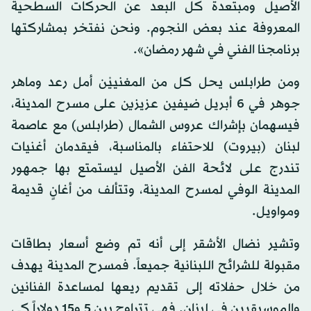
الأصيل ومبتعدة كل البعد عن الحركات السطحية
المعروفة عند بعض النجوم. ونحن نفتخر بمشاركتها
برنامجنا الفني في شهر رمضان».
ومن طرابلس يحل كل من المغنييْن أمل رعد وماهر
جوهر في 6 أبريل ضيفين عزيزين على مسرح المدينة،
فيسهمان بإشراك عروس الشمال (طرابلس) مع عاصمة
لبنان (بيروت) للاحتفاء بالمناسبة، فيقدمان أغنيات
تندرج على لائحة الفن الأصيل ليستمتع بها جمهور
المدينة الوفي لمسرح المدينة، وتتألف من أغانٍ قديمة
ومواويل.
وتشير نضال الأشقر إلى أنه تم وضع أسعار بطاقات
مقبولة للشرائح اللبنانية جميعاً. فمسرح المدينة يهدف
من خلال حفلاته إلى تقديم ريعها لمساعدة الفنانين
والموسيقيين في لبنان. فهي تتراوح بين 5 و15 دولاراً كي