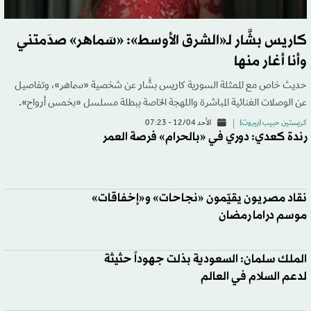
كاريس بشَّار لـ«الشرق الأوسط»: «سَماهر» صدَمتني
وأنا أغار منها
حديث خاص مع الممثلة السورية كاريس بشَّار عن شخصية «سماهر»، وتفاصيل
عن الوصلات الغنائية المباشرة واللهجة الخاصة ببطلة مسلسل «بخمس أرواح».
كريستين حبيب (بيروت)
الأحد 12/04 - 07:23
رندة كعدي: دوري في «بالحرام» فرصة العمر
نقاد مصريون يقيّمون «نجاحات» و«إخفاقات»
موسم دراما رمضان
الملك سلمان: السعودية بذلت جهوداً حثيثة
لدعم السلام في العالم