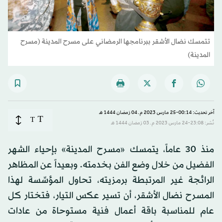
تتمسك نضال الأشقر ببرنامجها الرمضاني على مسرح المدينة (مسرح
المدينة)
آخر تحديث: 00:14-25 مارس 2023 م ـ 04 رَمضان 1444 هـ
T
T
نُشر: 23:08-24 مارس 2023 م ـ 03 رَمضان 1444 هـ
منذ 30 عاماً، يتمسك «مسرح المدينة» بإحياء الشهر
الفضيل من خلال وضع الفن بخدمته. وبعيداً عن المظاهر
الرائجة غير المرتبطة برمزيته، تحاول المؤسِّسة لهذا
المسرح نضال الأشقر، أن تسير عكس التيار، فتختار كل
عام للمناسبة باقة أعمال فنية مستوحاة من عادات