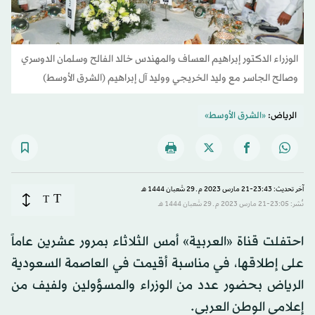
الوزراء الدكتور إبراهيم العساف والمهندس خالد الفالح وسلمان الدوسري
وصالح الجاسر مع وليد الخريجي ووليد آل إبراهيم (الشرق الأوسط)
الرياض:
«الشرق الأوسط»
آخر تحديث: 23:43-21 مارس 2023 م ـ 29 شَعبان 1444 هـ
T
T
نُشر: 23:05-21 مارس 2023 م ـ 29 شَعبان 1444 هـ
احتفلت قناة «العربية» أمس الثلاثاء بمرور عشرين عاماً
على إطلاقها، في مناسبة أقيمت في العاصمة السعودية
الرياض بحضور عدد من الوزراء والمسؤولين ولفيف من
إعلامي الوطن العربي.