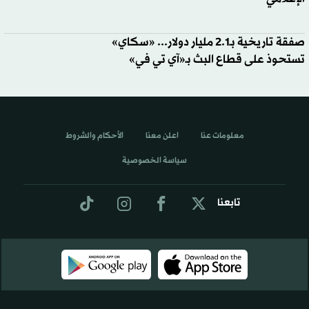
صفقة تاريخية بـ2.1 مليار دولار... «سكاي»
تستحوذ على قطاع البث بـ«آي تي في»
معلومات عنا
اعلن معنا
الأحكام والشروط
سياسة الخصوصية
تابعنا