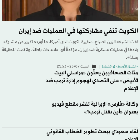
الكويت تنفي مشاركتها في العمليات ضد إيران
نفت الشيخة الزين الصباح، سفيرة الكويت لدى أميركا، ما أورده تقرير عن مشاركة
بلادها في عمليات عسكرية ضد إيران، مؤكدةً أنها «ادعاءات باطلة، ولا تمت للحقيقة
بصلة».
«الشرق الأوسط» (واشنطن)
السبت 25/07 - 21:53
مئات الصحافيين يحثّون «مراسلي البيت
الأبيض» على التصدي لهجوم إدارة ترمب ضد
الإعلام
وكالة «فارس» الإيرانية تنشر مقطع فيديو
بعنوان «أين نقتل ترمب؟»
لقاء سعودي يبحث تطوير الخطاب القانوني
الإعلامي