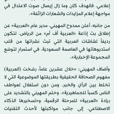
إعلامي، فالهدف كان وما زال إيصال صوت الاعتدال في
مواجهة إعلام المزايدات والشعارات الزائفة».
من جانبه، أعلن ممدوح المهيني، مدير عام «العربية» عن
إطلاق بث إذاعة «العربية أف أم» من الرياض، لتكون
رديفاً لشاشات العربية التي تبث نشراتها من قلب
استديوهاتها في العاصمة السعودية، في استمرارٍ لتوسّع
المجموعة الإخبارية».
وأضاف المهيني: «خلال عشرين عاماً، رسّخت (العربية)
مفهوم الصحافة الحقيقية بطريقتها الموضوعية التي لا
تخلط بين الرأي والخبر، ومن دون استغلال لعواطف
الناس كسباً للجماهيرية». وختم المهيني بالتشديد على
ريادة «العربية» للمرحلة الرقمية، و«تسخيرها الذكاء
الاصطناعي، إلى جانب مواكبتها لأحدث التقنيات