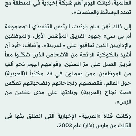
العالمية، فباتت اليوم أهم شبكة إخبارية في المنطقة مع
تعدد الوسائط والمنصات».
إلى ذلك ثمّن سام بارنيت، الرئيس التنفيذي لـ«مجموعة
أم بي سي» جهود الفريق المؤسّس الأول، والموظفين
والإداريين الذين تعاقبوا على «العربية»، وأضاف: «أود أن
أشيد بالكوكبة الرائعة من الأشخاص الذين شكّلوا معاً
فريق العمل على مرّ السنين، وقوامهم اليوم نحو ألفٍ
من الموظفين ممن يعملون في 23 مكتباً لـ(العربية)
حول العالم، فقصصهم ونجاحاتهم وتضحياتهم تعكس
قصة نجاح (العربية) وريادتها على مدى عقدين من
الزمن».
وكانت قناة «العربية» الإخبارية التي انطلق بثها في
الثالث من مارس (آذار) عام 2003.