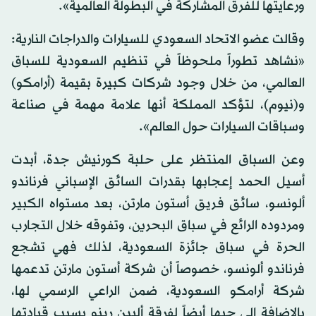
ورعايتها للفرق المشاركة في البطولة العالمية».
وقالت عضو الاتحاد السعودي للسيارات والدراجات النارية:
«نشاهد تطوراً ملحوظاً في تنظيم السعودية للسباق
العالمي، من خلال وجود شركات كبيرة بقيمة (أرامكو)
و(نيوم)، لتؤكد المملكة أنها علامة مهمة في صناعة
وسباقات السيارات حول العالم».
وعن السباق المنتظر على حلبة كورنيش جدة، أبدت
أسيل الحمد إعجابها بقدرات السائق الإسباني فرناندو
ألونسو، سائق فريق أستون مارتن، بعد مستواه الكبير
ومردوده الرائع في سباق البحرين، وتفوقه خلال التجارب
الحرة في سباق جائزة السعودية، لذلك فهي تشجع
فرناندو ألونسو، خصوصاً أن شركة أستون مارتن تدعمها
شركة أرامكو السعودية، ضمن الراعي الرسمي لها،
بالإضافة إلى حبها أيضاً لفرقة ألبين رينو بسبب قيادتها