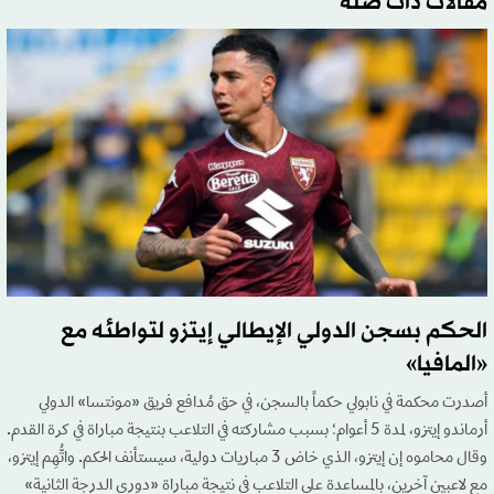
مقالات ذات صلة
الحكم بسجن الدولي الإيطالي إيتزو لتواطئه مع
«المافيا»
أصدرت محكمة في نابولي حكماً بالسجن، في حق مُدافع فريق «مونتسا» الدولي
أرماندو إيتزو، لمدة 5 أعوام؛ بسبب مشاركته في التلاعب بنتيجة مباراة في كرة القدم.
وقال محاموه إن إيتزو، الذي خاض 3 مباريات دولية، سيستأنف الحكم. واتُّهِم إيتزو،
مع لاعبين آخرين، بالمساعدة على التلاعب في نتيجة مباراة «دوري الدرجة الثانية»