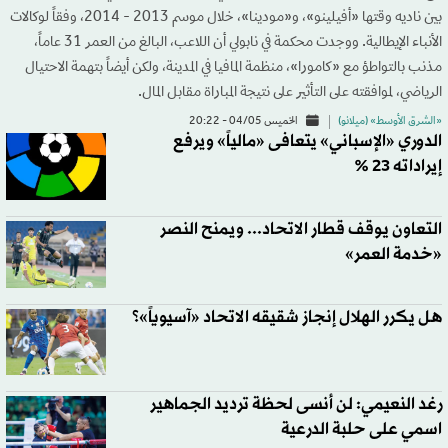
بين ناديه وقتها «أفيلينو»، و«مودينا»، خلال موسم 2013 - 2014، وفقاً لوكالات
الأنباء الإيطالية. ووجدت محكمة في نابولي أن اللاعب، البالغ من العمر 31 عاماً،
مذنب بالتواطؤ مع «كامورا»، منظمة المافيا في المدينة، ولكن أيضاً بتهمة الاحتيال
الرياضي، لموافقته على التأثير على نتيجة المباراة مقابل المال.
«الشرق الأوسط» (ميلانو)
الخميس 04/05 - 20:22
الدوري «الإسباني» يتعافى «مالياً» ويرفع
إيراداته 23 %
التعاون يوقف قطار الاتحاد... ويمنح النصر
«خدمة العمر»
هل يكرر الهلال إنجاز شقيقه الاتحاد «آسيوياً»؟
رغد النعيمي: لن أنسى لحظة ترديد الجماهير
اسمي على حلبة الدرعية