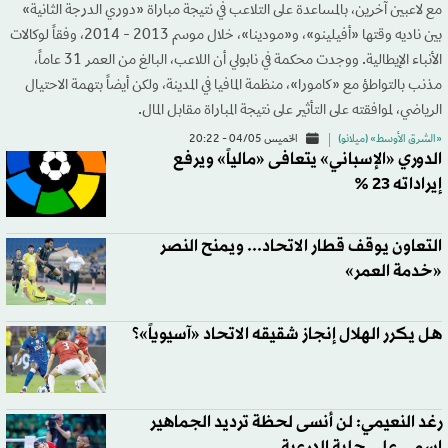
مع لاعبين آخرين، بالمساعدة على التلاعب في نتيجة مباراة «دوري الدرجة الثانية»
بين ناديه وقتها «أفيلينو»، و«مودينا»، خلال موسم 2013 - 2014، وفقاً لوكالات
الأنباء الإيطالية. ووجدت محكمة في نابولي أن اللاعب، البالغ من العمر 31 عاماً،
مذنب بالتواطؤ مع «كامورا»، منظمة المافيا في المدينة، ولكن أيضاً بتهمة الاحتيال
الرياضي، لموافقته على التأثير على نتيجة المباراة مقابل المال.
«الشرق الأوسط» (ميلانو)
الخميس 04/05 - 20:22
الدوري «الإسباني» يتعافى «مالياً» ويرفع
إيراداته 23 %
التعاون يوقف قطار الاتحاد... ويمنح النصر
«خدمة العمر»
هل يكرر الهلال إنجاز شقيقه الاتحاد «آسيوياً»؟
رغد النعيمي: لن أنسى لحظة ترديد الجماهير
اسمي على حلبة الدرعية