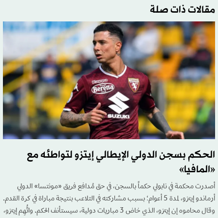
مقالات ذات صلة
الحكم بسجن الدولي الإيطالي إيتزو لتواطئه مع
«المافيا»
أصدرت محكمة في نابولي حكماً بالسجن، في حق مُدافع فريق «مونتسا» الدولي
أرماندو إيتزو، لمدة 5 أعوام؛ بسبب مشاركته في التلاعب بنتيجة مباراة في كرة القدم.
وقال محاموه إن إيتزو، الذي خاض 3 مباريات دولية، سيستأنف الحكم. واتُّهِم إيتزو،