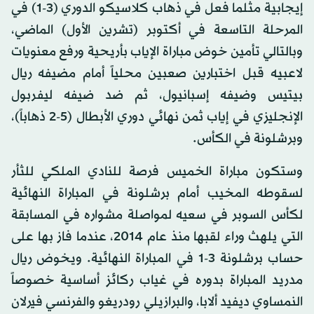
إيجابية مثلما فعل في ذهاب كلاسيكو الدوري (3-1) في
المرحلة التاسعة في أكتوبر (تشرين الأول) الماضي،
وبالتالي تأمين خوض مباراة الإياب بأريحية ورفع معنويات
لاعبيه قبل اختبارين صعبين محلياً أمام مضيفه ريال
بيتيس وضيفه إسبانيول، ثم ضد ضيفه ليفربول
الإنجليزي في إياب ثمن نهائي دوري الأبطال (5-2 ذهاباً)،
وبرشلونة في الكأس.
وستكون مباراة الخميس فرصة للنادي الملكي للثأر
لسقوطه المخيب أمام برشلونة في المباراة النهائية
لكأس السوبر في سعيه لمواصلة مشواره في المسابقة
التي يلهث وراء لقبها منذ عام 2014، عندما فاز بها على
حساب برشلونة 3-1 في المباراة النهائية. ويخوض ريال
مدريد المباراة بدوره في غياب ركائز أساسية خصوصاً
النمساوي ديفيد ألابا، والبرازيلي رودريغو والفرنسي فيرلان