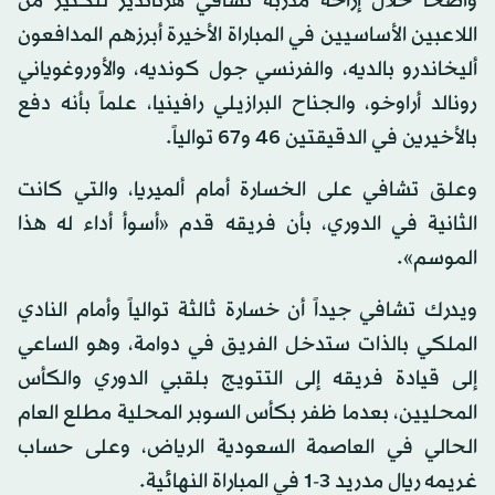
واضحاً خلال إراحة مدربه تشافي هرنانديز للكثير من
اللاعبين الأساسيين في المباراة الأخيرة أبرزهم المدافعون
أليخاندرو بالديه، والفرنسي جول كونديه، والأوروغوياني
رونالد أراوخو، والجناح البرازيلي رافينيا، علماً بأنه دفع
بالأخيرين في الدقيقتين 46 و67 توالياً.
وعلق تشافي على الخسارة أمام ألميريا، والتي كانت
الثانية في الدوري، بأن فريقه قدم «أسوأ أداء له هذا
الموسم».
ويدرك تشافي جيداً أن خسارة ثالثة توالياً وأمام النادي
الملكي بالذات ستدخل الفريق في دوامة، وهو الساعي
إلى قيادة فريقه إلى التتويج بلقبي الدوري والكأس
المحليين، بعدما ظفر بكأس السوبر المحلية مطلع العام
الحالي في العاصمة السعودية الرياض، وعلى حساب
غريمه ريال مدريد 3-1 في المباراة النهائية.