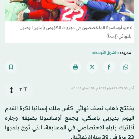
لاعبو أوساسونا المتخصصون في مباريات الكؤوس يأملون الوصول
للنهائي (إ.ب.أ)
مدريد:
«الشرق الأوسط»
T
نُشر: 23:06-28 فبراير 2023 م ـ 08 شَعبان 1444 هـ
T
يفتتح ذهاب نصف نهائي كأس ملك إسبانيا لكرة القدم
اليوم بديربي باسكي، يجمع أوساسونا بضيفه وجاره
أتلتيك بلباو الاختصاصي في المسابقة، التي تُوج بلقبها
23 مرة في 39 مباراة نهائية.