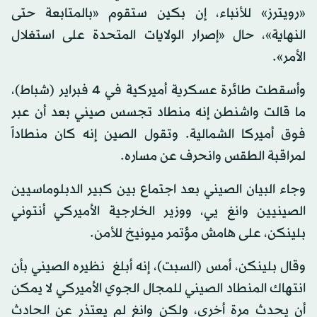
«رويترز» للأنباء، إن بكين ستقوم «بالمتابعة حتى
النهاية»، حال «إصرار الولايات المتحدة على استغلال
الأمر».
وأسقطت طائرة عسكرية أميركية في 4 فبراير (شباط)،
ما قالت واشنطن إنه منطاد تجسس صيني بعد أن عبر
فوق أميركا الشمالية. وتقول الصين إنه كان منطاداً
لمراقبة الطقس وانحرف عن مساره.
وجاء البيان الصيني بعد اجتماع بين كبير الدبلوماسيين
الصينيين وانغ يي، ووزير الخارجية الأميركي أنتوني
بلينكن، على هامش مؤتمر ميونيخ للأمن.
وقال بلينكن، أمس (السبت)، إنه أبلغ ‭ ‬نظيره الصيني بأن
انتهاك المنطاد الصيني للمجال الجوي الأميركي لا يمكن
أن يحدث مرة أخرى، ولكن وانغ لم يعتذر عن الحادث