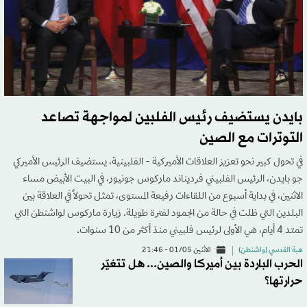
بايدن يستضيف رئيس الفلبين لمواجهة تصاعد
التوترات مع الصين
في تحول كبير نحو تعزيز العلاقات الأميركية - الفلبينية، يستضيف الرئيس الأميركي
جو بايدن، الرئيس الفلبيني فرديناند ماركوس جونيور، في البيت الأبيض مساء
الاثنين، في بداية أسبوع من اللقاءات رفيعة المستوى، تمثل تحولاً في العلاقة بين
البلدين التي ظلت في حالة من الجمود لفترة طويلة. زيارة ماركوس لواشنطن التي
تمتد 4 أيام، هي الأولى لرئيس فلبيني منذ أكثر من 10 سنوات.
هبة القدسي (واشنطن)
الاثنين 01/05 - 21:46
الحرب الباردة بين أميركا والصين... هل تتغيّر
حرارتها؟