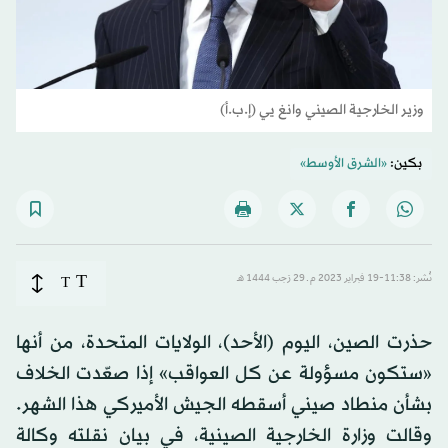
وزير الخارجية الصيني وانغ يي (إ.ب.أ)
بكين:
«الشرق الأوسط»
T
نُشر: 11:38-19 فبراير 2023 م ـ 29 رَجب 1444 هـ
T
حذرت الصين، اليوم (الأحد)، الولايات المتحدة، من أنها
«ستكون مسؤولة عن كل العواقب» إذا صعّدت الخلاف
بشأن منطاد صيني أسقطه الجيش الأميركي هذا الشهر.
وقالت وزارة الخارجية الصينية، في بيان نقلته وكالة