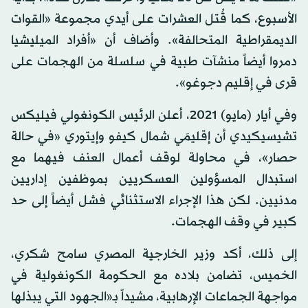
الأسبوع، كما قُتل العشرات على أيدي مجموعة «القوات
الديمقراطية المتحالفة». وأضاف أن «أفراد الميليشيا
دمروا أيضاً منشآت طبية في سلسلة من الهجمات على
قرى في إقليم دجوغو».
وفي أيار (مايو) 2021، أعلن الرئيس الكونغولي فيليكس
تشيسيكيدي أن إقليمَي شمال كيفو وإيتوري «في حالة
حصار»، في محاولة لوقف أعمال العنف فيهما مع
استبدال المسؤولين العسكريين بموظفين إداريين
مدنيين. لكن هذا الإجراء الاستثنائي فشل أيضاً إلى حد
كبير في وقف الهجمات.
إلى ذلك، أكد وزير الخارجية المصري سامح شكري،
الخميس، تضامن بلاده مع الحكومة الكونغولية في
مواجهة الجماعات الإرهابية، مشيداً بـ«الجهود التي يبذلها