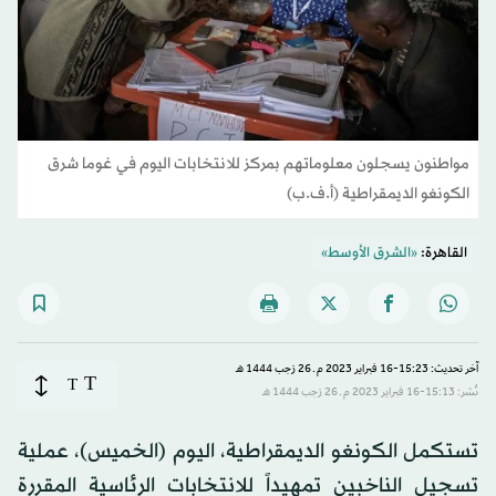
مواطنون يسجلون معلوماتهم بمركز للانتخابات اليوم في غوما شرق
الكونغو الديمقراطية (أ.ف.ب)
القاهرة:
«الشرق الأوسط»
آخر تحديث: 15:23-16 فبراير 2023 م ـ 26 رَجب 1444 هـ
T
T
نُشر: 15:13-16 فبراير 2023 م ـ 26 رَجب 1444 هـ
تستكمل الكونغو الديمقراطية، اليوم (الخميس)، عملية
تسجيل الناخبين تمهيداً للانتخابات الرئاسية المقررة