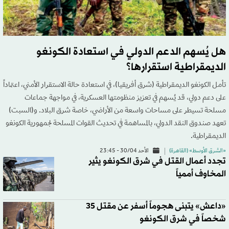
هل يُسهم الدعم الدولي في استعادة الكونغو
الديمقراطية استقرارها؟
تأمل الكونغو الديمقراطية (شرق أفريقيا)، في استعادة حالة الاستقرار الأمني، اعتماداً
على دعم دولي، قد يُسهم في تعزيز منظومتها العسكرية، في مواجهة جماعات
مسلحة تسيطر على مساحات واسعة من الأراضي، خاصة شرق البلاد. و(السبت)
تعهد صندوق النقد الدولي، بالمساهمة في تحديث القوات المسلحة لجمهورية الكونغو
الديمقراطية.
«الشرق الأوسط» (القاهرة)
الأحد 30/04 - 23:45
تجدد أعمال القتل في شرق الكونغو يثير
المخاوف أممياً
«داعش» يتبنى هجوماً أسفر عن مقتل 35
شخصاً في شرق الكونغو