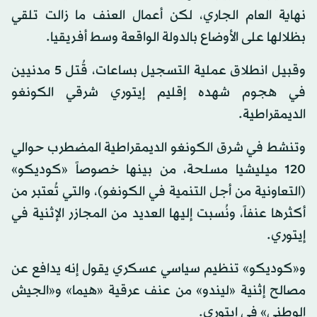
نهاية العام الجاري، لكن أعمال العنف ما زالت تلقي
بظلالها على الأوضاع بالدولة الواقعة وسط أفريقيا.
وقبيل انطلاق عملية التسجيل بساعات، قُتل 5 مدنيين
في هجوم شهده إقليم إيتوري شرقي الكونغو
الديمقراطية.
وتنشط في شرق الكونغو الديمقراطية المضطرب حوالي
120 ميليشيا مسلحة، من بينها خصوصاً «كوديكو»
(التعاونية من أجل التنمية في الكونغو)، والتي تُعتبر من
أكثرها عنفاً، ونُسبت إليها العديد من المجازر الإثنية في
إيتوري.
و«كوديكو» تنظيم سياسي عسكري يقول إنه يدافع عن
مصالح إثنية «ليندو» من عنف عرقية «هيما» و«الجيش
الوطني» في إيتوري.