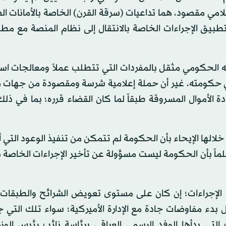
لامي مقصود، هما تداعيات (سرقة القرن) الخاصة بالأمانات ال
ي) تطبيق الإجراءات الخاصة بالانتقال إلى نظام المنصة مع مطل
 الحكومي مثقل بالمفردات التي تتطلب عملاً ومعالجات استث
ي حكومته، غير أن حملة إعلامية شرسة ومقصودة من جهات 
ة الأموال المسروقة طبقاً لما كان القضاء قرره؛ بما في ذل
خلالها الإيحاء بأن الحكومة لم تتمكن من تنفيذ الوعود التي 
؛ علماً بأن الحكومة ليست مسؤولة عن تأخير الإجراءات الخاصة
جراءات؛ إن كان على مستوى تعويض الشرائح والطبقات ا
ل بدء مفاوضات جادة مع الإدارة الأميركية؛ سواء تلك التي
 التي بدأها الوفد الرسمي العراقي برئاسة نائب رئيس الوزر