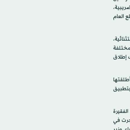
ضريبية،
ع العام
نائية،
مختلفة
ك إطلاق
أطلقتها
 بتطبيق
لفقيرة
 جرت في
اء وزير