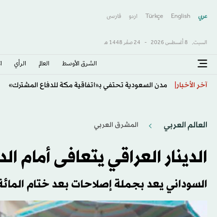
عربي
English
Türkçe
اردو
فارسى
السبت,
8 أغسطس 2026
-
24 صفَر 1448 هـ
الشرق الأوسط​
العالم
الرأي
ا
جيمس تالاريكو... يأمل في إنهاء إبعاد «ديمقراطيي» ت
آخر الأخبار
العالم العربي
المشرق العربي
الدينار العراقي يتعافى أمام ا
السوداني يعد بجملة إصلاحات بعد ختام المائة