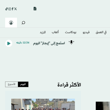
في العمق
فيديو
بودكاست
ألعاب
المزيد
استمع إلى "إيجاز" اليوم
12:34 دقيقه
الأكثر قراءة
اليوم
الأسبوع