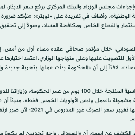
جراءات مجلس الوزراء والبنك المركزي برفع سعر الدينار، لما
ة الوطنية». وأضاف في تغريدة على «تويتر»: «نؤكد ضرورة 
ستثمار والقطاع الخاص ومكافحة الفساد، وصولاً إلى تحقيق 
 السوداني، خلال مؤتمر صحافي عقده مساء أول من أمس، إ
 وضعت 5 أولويات منذ اليوم الأول للتصويت عليها وعلى منهاجها الوزاري، اعتمد اختياره
د»، لافتاً إلى أن «الحكومة بدأت عملها بتجربة جديدة وإ
وأوضح السوداني أن «مسار العلاقات الدولية اعتمد الدبلوماسية المنتجة خلال 100 يوم من عمر الحكومة، 
 مشمولة بالعمل وليس الأولويات الخمس فقط»، مبيناً أن «ا
الاقتصادي كان مشمولاً بالأولويات بسبب الهزة التي أحدثها تغيير سعر الصرف
».
 الكشف عن اسمه، أن «السوداني واجه تحديين لم يكونا م