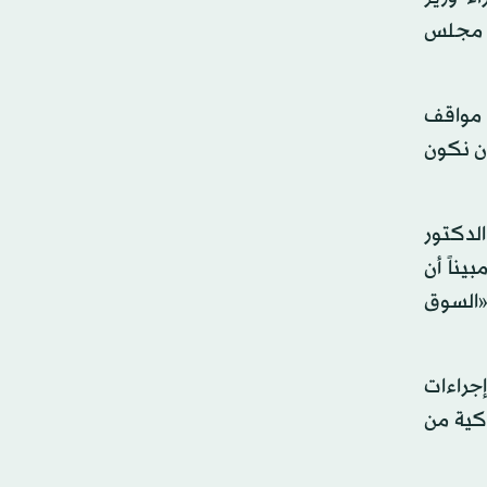
س مجلس
 مواقف
أن نكون
لدكتور
ناً أن
 «السوق
إجراءات
اكية من