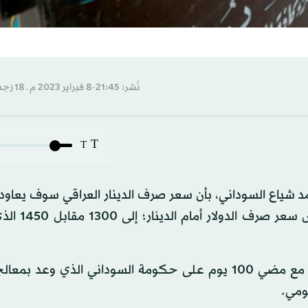
نُشر: 21:45-8 فبراير 2023 م ـ 18 رَجب 1444 هـ
T
T
 شياع السوداني، بأن سعر صرف الدينار العراقي سوف يعاود ا
أمام الدولار الأميركي، قرر البنك المرك
وحظي قرار البنك المركزي بموافقة مجلس الوزراء تزامناً مع مضي 100 يوم على حكومة السوداني الذي 
ومي.