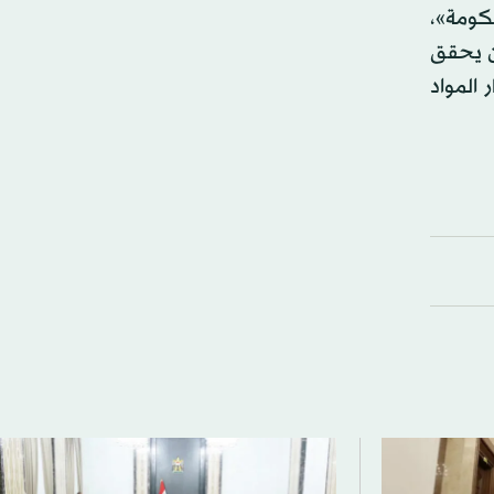
كومة»،
لن يحقق
 المواد