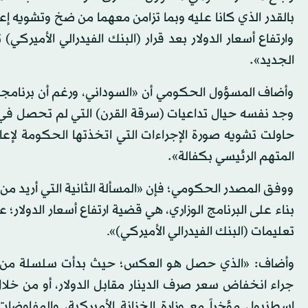
بالقدر الذي كانا عليه وبما تزامن معهما من ضخ وتشويه إع
وارتفاع أسعار الدولار بعد قرار (البنك الفيدرالي الأميرك
الجديد».
وأضاف المسؤول الحكومي أن «السوداني، ورغم أن برنامجه
وجد نفسه حيال تداعيات (سرقة القرن) التي لم تحصل ف
حاولت تشويه صورة الإجراءات التي اتخذتها الحكومة لإعاد
المتهم الرئيسي بكفالة».
ووفق المصدر الحكومي؛ فإن «المسألة الثانية التي أريد من 
بناء على البرنامج الوزاري، هي قضية ارتفاع أسعار الدولار
تعليمات (البنك الفيدرالي الأميركي)»ـ
وأضاف: «الذي حصل هو العكس؛ حيث بدأت سلسلة من الإ
جراء انخفاض سعر صرف الدينار مقابل الدولار، أو من خلا
إسطنبول مؤخراً مع وزارة الخزانة الأميركية، والمفاوضات