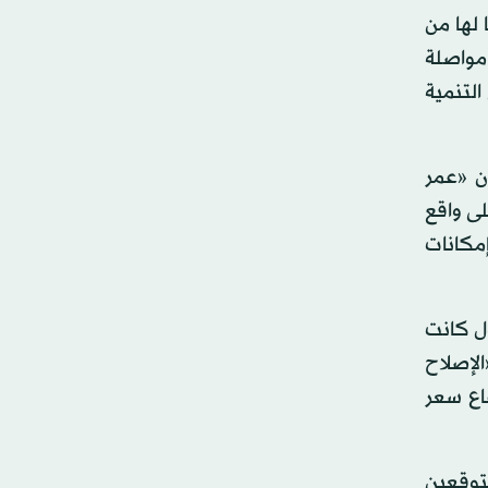
 لها من
مواصلة
التنمية
ن «عمر
ا على واقع
مكانات
وزياراتنا للدول كانت
لإصلاح
 غير المدروس في 2021؛ لأن ضرر ارتفاع سعر
توقعين