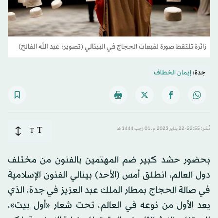
زائرة تلتقط صورة لقبعات الحجاج في البينالي (تصوير: عبد الله الفالح)
جدة:
إيمان الخطاف
T
نُشر: 22:55-22 يناير 2023 م ـ 01 رَجب 1444 هـ
T
بحضور حشد كبير ضم المهتمين بالفنون من مختلف
دول العالم، انطلق أمس (الأحد) بينالي الفنون الإسلامية
في صالة الحجاج بمطار الملك عبد العزيز في جدة، الذي
يعد الأول من نوعه في العالم، تحت شعار «أول بيت»،