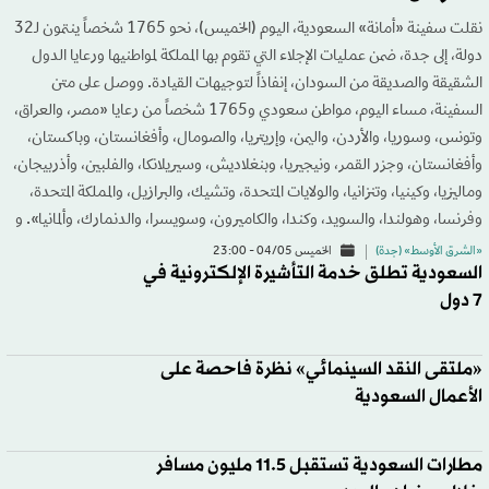
نقلت سفينة «أمانة» السعودية، اليوم (الخميس)، نحو 1765 شخصاً ينتمون لـ32
دولة، إلى جدة، ضمن عمليات الإجلاء التي تقوم بها المملكة لمواطنيها ورعايا الدول
الشقيقة والصديقة من السودان، إنفاذاً لتوجيهات القيادة. ووصل على متن
السفينة، مساء اليوم، مواطن سعودي و1765 شخصاً من رعايا «مصر، والعراق،
وتونس، وسوريا، والأردن، واليمن، وإريتريا، والصومال، وأفغانستان، وباكستان،
وأفغانستان، وجزر القمر، ونيجيريا، وبنغلاديش، وسيريلانكا، والفلبين، وأذربيجان،
وماليزيا، وكينيا، وتنزانيا، والولايات المتحدة، وتشيك، والبرازيل، والمملكة المتحدة،
وفرنسا، وهولندا، والسويد، وكندا، والكاميرون، وسويسرا، والدنمارك، وألمانيا». و
«الشرق الأوسط» (جدة)
الخميس 04/05 - 23:00
السعودية تطلق خدمة التأشيرة الإلكترونية في
7 دول
«ملتقى النقد السينمائي» نظرة فاحصة على
الأعمال السعودية
مطارات السعودية تستقبل 11.5 مليون مسافر