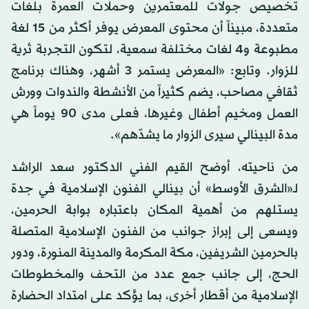
تخصيص جولات للمعتمرين وحملات العمرة بلغات
متعددة، مبيناً أن محتوى المعرض يوفر أكثر من 15 لغة
مطبوعة و4 لغات مختلفة سمعية، لتكون التجربة ثرية
للزوار. وتابع: «المعرض يستمر 3 أشهر، وهناك برنامج
ثقافي مصاحب، يضم كثيراً من الأنشطة والندوات وورش
العمل ومخيم أطفال وغيرها، فعلى مدى 90 يوماً هي
مدة البينالي سيرى الزوار ما يشدّهم».
من ناحيته، أوضح القيم الفني الدكتور سعد الراشد
لـ«الشرق الأوسط» أن بينالي الفنون الإسلامية في جدة
يستلهم من أهمية المكان باعتباره بوابة الحرمين،
ويسعى إلى إبراز جوانب من الفنون الإسلامية المتصلة
بالحرمين الشريفين، مكة المكرمة والمدينة المنورة، ودور
الحج، إلى جانب جمع عدد من التحف والمخطوطات
الإسلامية من أقطار أخرى، بما يؤكد على امتداد الحضارة