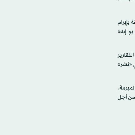
 بإبرام
و إيه»
لتقارير
ي «نشر»
لمبرمة.
 من أجل