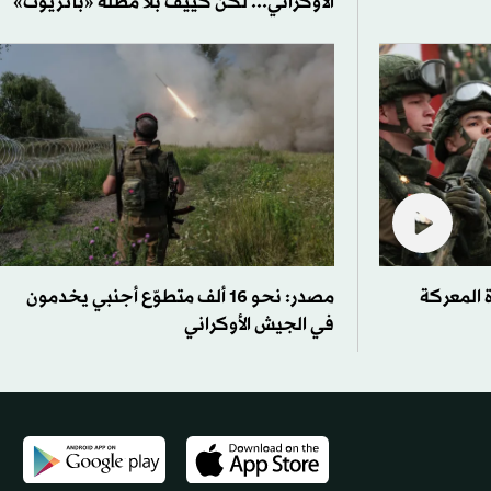
الأوكراني... لكن كييف بلا مظلة «باتريوت»
 المعركة
مصدر: نحو 16 ألف متطوّع أجنبي يخدمون
في الجيش الأوكراني