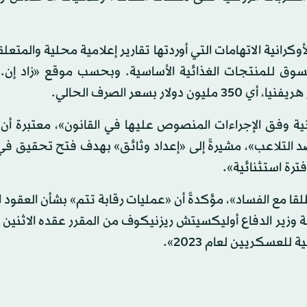
انية الاتهامات التي أوردتها تقارير إعلامية محلية والمتعلقة
سوق للمنتجات الغذائية الأساسية. وبحسب موقع «زاد إن. ي
نية وفق الإجراءات المنصوص عليها في القانون»، معتبرة أن ا
قصد التلاعب»، مشيرةً إلى «إعداد وثائق» بهدف فتح تحقيق ف
ترة استثنائية».
قا مع الفساد»، مؤكدةً أن «عمليات رقابة تتم» بشأن العقود ا
 وزير الدفاع أوليكسيتش ريزنيكوف من المقرر عقده الاثنين
لعسكريين لعام 2023».