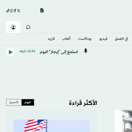
في العمق
فيديو
بودكاست
ألعاب
المزيد
استمع إلى "إيجاز" اليوم
12:34 دقيقه
الأكثر قراءة
اليوم
الأسبوع