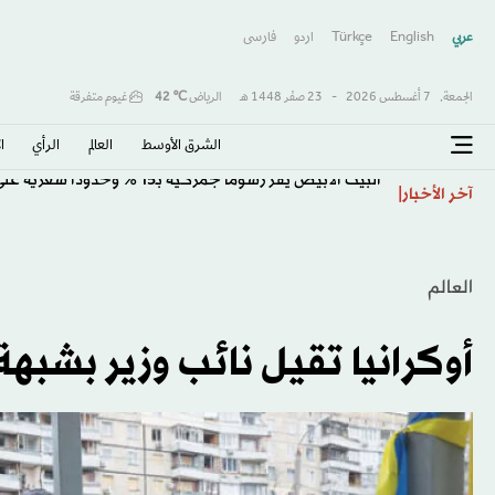
عربي
English
Türkçe
اردو
فارسى
الجمعة,
7 أغسطس 2026
-
23 صفَر 1448 هـ
الرياض
℃
42
غيوم متفرقة
الشرق الأوسط​
العالم
الرأي
ا
البيت الأبيض يقر رسوماً جمركية بـ15 % وحدوداً سعرية على «البولي سيليكون»
آخر الأخبار
العالم
أوكرانيا تقيل نائب وزير بشبهة