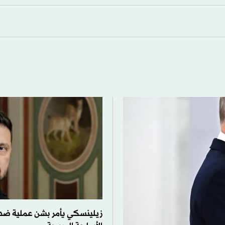
زيلينسكي يأمر بشن عملية ضد