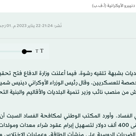
يبرو الأوكرانية (أ.ف.ب)
نُشر: 21:24-22 يناير 2023 م ـ 01 رَجب 1444 هـ
T
T
بلديات بشبهة تلقيه رشوة، فيما أعلنت وزارة الدفاع فتح تح
مخصصة للعسكريين. وقال رئيس الوزراء الأوكراني دينيس شمي
ش من منصب نائب وزير تنمية البلديات والأقاليم والبنية الت
 الفساد. وأورد المكتب الوطني لمكافحة الفساد السبت أن
لوزينكيتش الذي شغل منصبه منذ مايو (أيار) 2020. «تلقى 400 ألف دولار لتسهيل إبرام عقود شراء معدات 
د الضربات الروسية على منشآت الطاقة. وعمليات الاختلاس وا