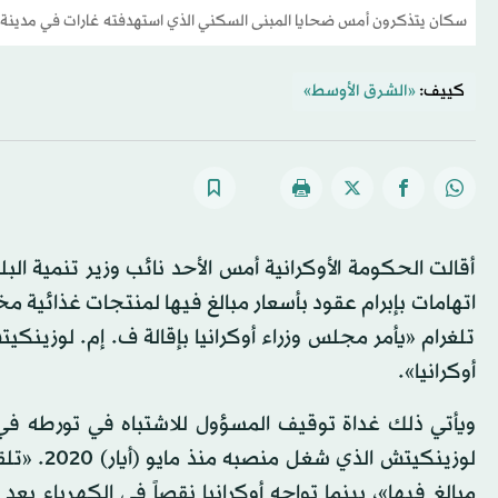
سكان يتذكرون أمس ضحايا المبنى السكني الذي استهدفته غارات في مدينة دن
كييف:
«الشرق الأوسط»
أقالت الحكومة الأوكرانية أمس الأحد نائب وزير تنمية ال
اتهامات بإبرام عقود بأسعار مبالغ فيها لمنتجات غذائية 
تلغرام «يأمر مجلس وزراء أوكرانيا بإقالة ف. إم. لوزينكيت
أوكرانيا».
ويأتي ذلك غداة توقيف المسؤول للاشتباه في تورطه في
مبالغ فيها»، بينما تواجه أوكرانيا نقصاً في الكهرباء بع