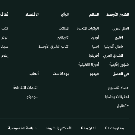
الشرق الأوسط​
العالم
الرأي
الاقتصاد
ثقافة
العالم العربي
الولايات المتحدة
المقالات
كتب
الخليج
أوروبا
كاريكاتير
الوتر 
شمال أفريقيا
آسيا
كتاب الشرق الأوسط
سينما
المشرق العربي
أفريقيا
إعلام
شؤون إقليمية
أميركا اللاتينية
في العمق
فيديو
بودكاست
ألعاب
حصاد الأسبوع
الكلمات المتقاطعة
تحقيقات وقضايا
سودوكو
+تحقيق
معلومات عنا
اعلن معنا
الأحكام والشروط
سياسة الخصوصية