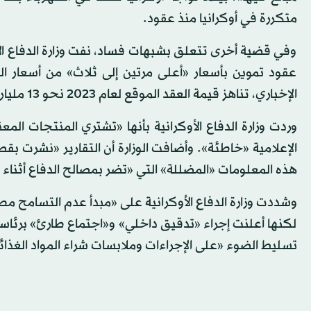
متكررة في أوكرانيا منذ عقود.
وفي قضية أخرى تتعلق بشبهات فساد، نفت وزارة الدفاع الأوكر
عقود تموين بأسعار «أعلى مرتين إلى ثلاث» من أسعار ال
الإخباري، تناهز قيمة العقد الموقع لعام 2023 نحو 13 مليار هريفنيا، أي 350 مليون دولار بسعر الصرف الحالي.
وردت وزارة الدفاع الأوكرانية بأنها «تشتري المنتجات المع
الإعلامية «خاطئة». وأضافت الوزارة أن التقارير «نشرت ب
هذه المعلومات «المضللة» التي «تضر بمصالح الدفاع أثناء ف
وشددت وزارة الدفاع الأوكرانية على «مبدأ عدم التسامح مطل
لكنها أعلنت إجراء «تدقيق داخلي» و«اجتماع طارئ» برئاسة
تسليط الضوء «على الإجراءات وملابسات شراء المواد الغذائية ل