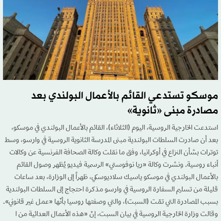
موسكو تستدعي القائم بالأعمال البولندي بعد
مصادرة مبنى «ثانوية»
استدعت الخارجية الروسية، اليوم (الثلاثاء)، القائم بالأعمال البولندي في موسكو،
بعد أن صادرت السلطات البولندية مبنى المدرسة الثانوية الروسية في وارسو، وسط
توترات بشأن النزاع في أوكرانيا، وفق ما نقلت وكالة الصحافة الفرنسية عن وكالات
أنباء روسية. ونشرت وكالة «ريا نوفوستي» الرسمية فيديو يُظهر وصول القائم
بالأعمال البولندي في موسكو ياسيك سلاديوسكي، ظهراً إلى الوزارة، بعد ساعات
قليلة من تسليم السفارة الروسية في وارسو مذكرة احتجاج إلى السلطات البولندية
بسبب المصادرة التي تمّت (السبت)، والتي وصفتها روسيا بأنّها «عمل غير قانوني».
وقالت وزارة الخارجية الروسية في بيان السبت، إنّ «هذه الأعمال العدائية من ا