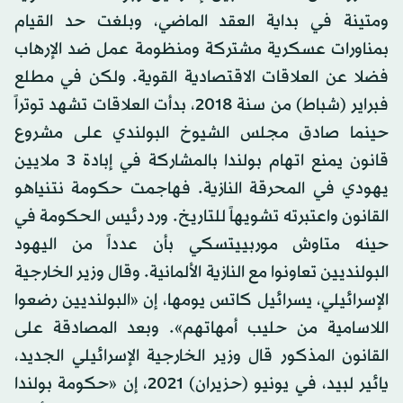
ومتينة في بداية العقد الماضي، وبلغت حد القيام
بمناورات عسكرية مشتركة ومنظومة عمل ضد الإرهاب
فضلا عن العلاقات الاقتصادية القوية. ولكن في مطلع
فبراير (شباط) من سنة 2018، بدأت العلاقات تشهد توتراً
حينما صادق مجلس الشيوخ البولندي على مشروع
قانون يمنع اتهام بولندا بالمشاركة في إبادة 3 ملايين
يهودي في المحرقة النازية. فهاجمت حكومة نتنياهو
القانون واعتبرته تشويهاً للتاريخ. ورد رئيس الحكومة في
حينه متاوش موربييتسكي بأن عدداً من اليهود
البولنديين تعاونوا مع النازية الألمانية. وقال وزير الخارجية
الإسرائيلي، يسرائيل كاتس يومها، إن «البولنديين رضعوا
اللاسامية من حليب أمهاتهم». وبعد المصادقة على
القانون المذكور قال وزير الخارجية الإسرائيلي الجديد،
يائير لبيد، في يونيو (حزيران) 2021، إن «حكومة بولندا