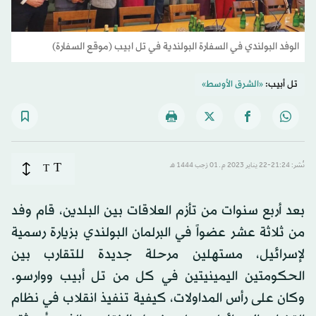
الوفد البولندي في السفارة البولندية في تل ابيب (موقع السفارة)
تل أبيب:
«الشرق الأوسط»
T
نُشر: 21:24-22 يناير 2023 م ـ 01 رَجب 1444 هـ
T
بعد أربع سنوات من تأزم العلاقات بين البلدين، قام وفد
من ثلاثة عشر عضواً في البرلمان البولندي بزيارة رسمية
لإسرائيل، مستهلين مرحلة جديدة للتقارب بين
الحكومتين اليمينيتين في كل من تل أبيب ووارسو.
وكان على رأس المداولات، كيفية تنفيذ انقلاب في نظام