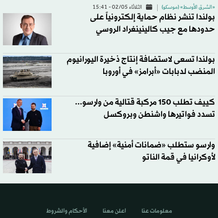
«الشرق الأوسط» (موسكو)
الثلاثاء 02/05 - 15:41
بولندا تنشر نظام حماية إلكترونياً على
حدودها مع جيب كالينينغراد الروسي
بولندا تسعى لاستضافة إنتاج ذخيرة اليورانيوم
المنضب لدبابات «أبرامز» في أوروبا
كييف تطلب 150 مركبة قتالية من وارسو...
تسدد فواتيرها واشنطن وبروكسل
وارسو ستطلب «ضمانات أمنية» إضافية
لأوكرانيا في قمة الناتو
معلومات عنا
اعلن معنا
الأحكام والشروط