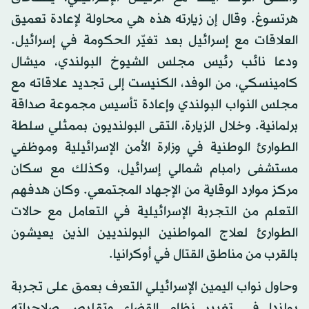
هرتسوغ. وقال إن زيارته هذه هي محاولة لإعادة تعميق
العلاقات مع إسرائيل بعد تغيّر الحكومة في إسرائيل.
ودعا نائب رئيس مجلس الشيوخ البولندي، ميشال
كامينسكي، من الوفد، الكنيست إلى تجديد علاقاته مع
مجلس النواب البولندي وإعادة تأسيس مجموعة صداقة
برلمانية. وخلال الزيارة، التقى البولنديون بممثلي سلطة
الطوارئ الوطنية في وزارة الأمن الإسرائيلية وموظفي
مستشفى رامبام شمالي إسرائيل، وكذلك مع سكان
مركز موارد الوقاية من الإجهاد المجتمعي. وكان هدفهم
التعلم من التجربة الإسرائيلية في التعامل مع حالات
الطوارئ لعلاج المواطنين البولنديين الذين يعيشون
بالقرب من مناطق القتال في أوكرانيا.
وحاول نواب اليمين الإسرائيلي التعرف بعمق على تجربة
بولندا في تغيير نظام القضاء وتقليص صلاحياته