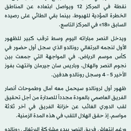
نقطة في المركز 12 ويواصل ابتعاده عن المناطق
الخطرة المؤدية للهبوط، بينما بقي الطائي على رصيده
السابق «18» في المركز التاسع.
ويدخل النصر مباراته اليوم وسط ترقب كبير للظهور
الأول لنجمه البرتغالي رونالدو الذي سجل أول حضور في
كأس موسم الرياض، في المواجهة التي جمعت بين
نجوم النصر والهلال، وباريس سان جيرمان وانتهت بفوز
الأخير 5 – 4 وسجل رونالدو هدفين.
ظهور أول لرونالدو سيحمل معه آمال وطموحات أنصار
الفريق العاصمي بالعودة مجدداً للصدارة من أجل تحقيق
لقب الدوري الغائب عن خزانة الفريق في آخر ثلاثة
مواسم، إذ حقق الهلال اللقب في هذه المدة الزمنية.
ورغم انتعاش فريق النصر ببدء مشاركة البرتغالي رونالدو