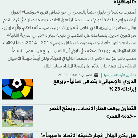
«المافيا»
أصدرت محكمة في نابولي حكماً بالسجن، في حق مُدافع فريق «مونتسا» الدولي
أرماندو إيتزو، لمدة 5 أعوام؛ بسبب مشاركته في التلاعب بنتيجة مباراة في كرة القدم.
وقال محاموه إن إيتزو، الذي خاض 3 مباريات دولية، سيستأنف الحكم. واتُّهِم إيتزو،
مع لاعبين آخرين، بالمساعدة على التلاعب في نتيجة مباراة «دوري الدرجة الثانية»
بين ناديه وقتها «أفيلينو»، و«مودينا»، خلال موسم 2013 - 2014، وفقاً لوكالات
الأنباء الإيطالية. ووجدت محكمة في نابولي أن اللاعب، البالغ من العمر 31 عاماً،
مذنب بالتواطؤ مع «كامورا»، منظمة المافيا في المدينة، ولكن أيضاً بتهمة الاحتيال
الرياضي، لموافقته على التأثير على نتيجة المباراة مقابل المال.
«الشرق الأوسط» (ميلانو)
الخميس 04/05 - 20:22
الدوري «الإسباني» يتعافى «مالياً» ويرفع
إيراداته 23 %
التعاون يوقف قطار الاتحاد... ويمنح النصر
«خدمة العمر»
هل يكرر الهلال إنجاز شقيقه الاتحاد «آسيوياً»؟