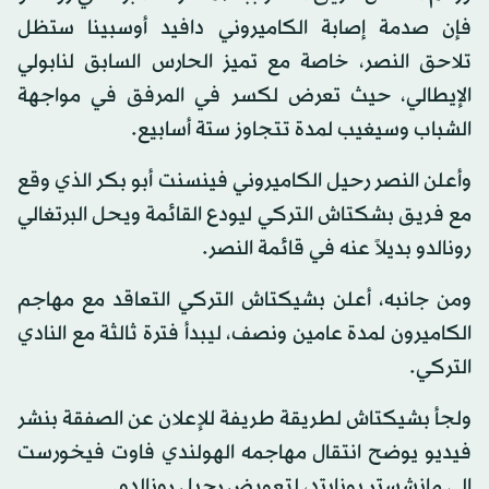
فإن صدمة إصابة الكاميروني دافيد أوسبينا ستظل
تلاحق النصر، خاصة مع تميز الحارس السابق لنابولي
الإيطالي، حيث تعرض لكسر في المرفق في مواجهة
الشباب وسيغيب لمدة تتجاوز ستة أسابيع.
وأعلن النصر رحيل الكاميروني فينسنت أبو بكر الذي وقع
مع فريق بشكتاش التركي ليودع القائمة ويحل البرتغالي
رونالدو بديلاً عنه في قائمة النصر.
ومن جانبه، أعلن بشيكتاش التركي التعاقد مع مهاجم
الكاميرون لمدة عامين ونصف، ليبدأ فترة ثالثة مع النادي
التركي.
ولجأ بشيكتاش لطريقة طريفة للإعلان عن الصفقة بنشر
فيديو يوضح انتقال مهاجمه الهولندي فاوت فيخورست
إلى مانشستر يونايتد، لتعويض رحيل رونالدو.