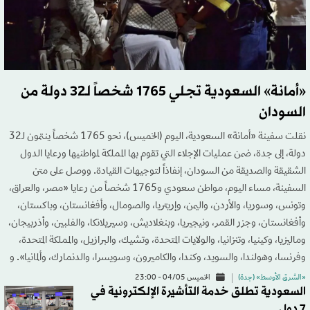
«أمانة» السعودية تجلي 1765 شخصاً لـ32 دولة من
السودان
نقلت سفينة «أمانة» السعودية، اليوم (الخميس)، نحو 1765 شخصاً ينتمون لـ32
دولة، إلى جدة، ضمن عمليات الإجلاء التي تقوم بها المملكة لمواطنيها ورعايا الدول
الشقيقة والصديقة من السودان، إنفاذاً لتوجيهات القيادة. ووصل على متن
السفينة، مساء اليوم، مواطن سعودي و1765 شخصاً من رعايا «مصر، والعراق،
وتونس، وسوريا، والأردن، واليمن، وإريتريا، والصومال، وأفغانستان، وباكستان،
وأفغانستان، وجزر القمر، ونيجيريا، وبنغلاديش، وسيريلانكا، والفلبين، وأذربيجان،
وماليزيا، وكينيا، وتنزانيا، والولايات المتحدة، وتشيك، والبرازيل، والمملكة المتحدة،
وفرنسا، وهولندا، والسويد، وكندا، والكاميرون، وسويسرا، والدنمارك، وألمانيا». و
«الشرق الأوسط» (جدة)
الخميس 04/05 - 23:00
السعودية تطلق خدمة التأشيرة الإلكترونية في
7 دول