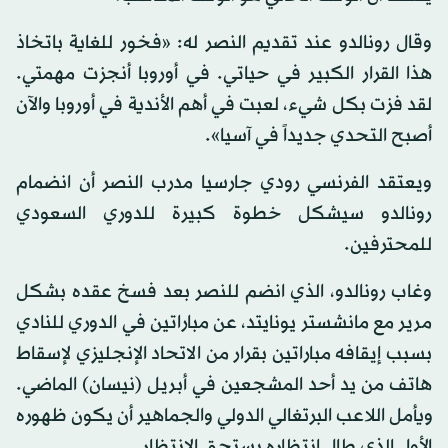
وقال رونالدو عند تقديم النصر له: «فخور للغاية باتخاذ
هذا القرار الكبير في حياتي. في أوروبا أنجزت مهمتي.
لقد فزت بكل شيء، لعبت في أهم الأندية في أوروبا والآن
أصبح التحدي جديداً في آسيا».
ويعتقد الفرنسي رودي جارسيا مدرب النصر أن انضمام
رونالدو سيشكل خطوة كبيرة للدوري السعودي
للمحترفين.
وغاب رونالدو، الذي انضم للنصر بعد فسخ عقده بشكل
مرير مع مانشستر يونايتد، عن مباراتين في الدوري للنادي
بسبب إيقافه مباراتين بقرار من الاتحاد الإنجليزي لإسقاط
هاتف من يد أحد المشجعين في أبريل (نيسان) الماضي.
ويأمل اللاعب البرتغالي الدولي والجماهير أن يكون ظهوره
الأول الذي طال انتظاره يستحق الانتظار.