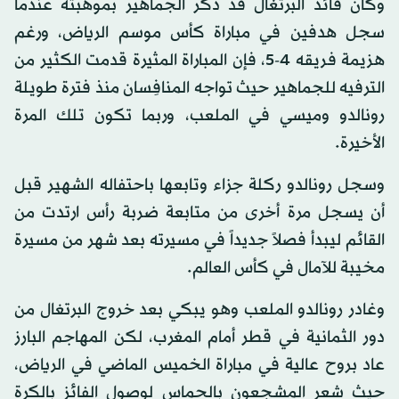
وكان قائد البرتغال قد ذكّر الجماهير بموهبته عندما
سجل هدفين في مباراة كأس موسم الرياض، ورغم
هزيمة فريقه 4-5، فإن المباراة المثيرة قدمت الكثير من
الترفيه للجماهير حيث تواجه المنافِسان منذ فترة طويلة
رونالدو وميسي في الملعب، وربما تكون تلك المرة
الأخيرة.
وسجل رونالدو ركلة جزاء وتابعها باحتفاله الشهير قبل
أن يسجل مرة أخرى من متابعة ضربة رأس ارتدت من
القائم ليبدأ فصلاً جديداً في مسيرته بعد شهر من مسيرة
مخيبة للآمال في كأس العالم.
وغادر رونالدو الملعب وهو يبكي بعد خروج البرتغال من
دور الثمانية في قطر أمام المغرب، لكن المهاجم البارز
عاد بروح عالية في مباراة الخميس الماضي في الرياض،
حيث شعر المشجعون بالحماس لوصول الفائز بالكرة