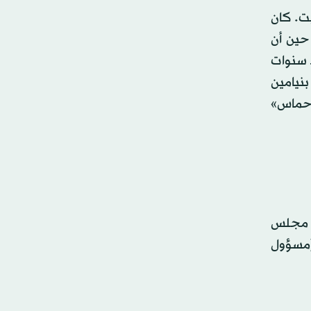
بناني رفيق الحريري في 10 داونينغ ستريت. كان
 حين أن
د سنوات
نيامين
«حماس»
مين عام مجلس
 (مسؤول