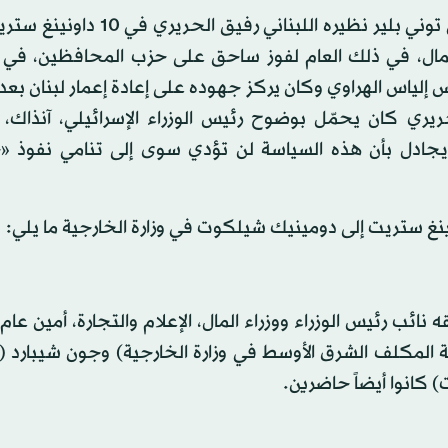
في 17 يوليو (تموز) 1997، استقبل رئيس الوزراء البريطاني توني بلير نظيره الل
 العمال، في ذلك العام لفوز ساحق على حزب المحافظين، في
 إلياس الهراوي وكان يركز جهوده على إعادة إعمار لبنان بع
يري كان يحمّل بوضوح رئيس الوزراء الإسرائيلي، آنذاك، ب
ويجادل بأن هذه السياسة لن تؤدي سوى إلى تنامي نفوذ 
الوزراء لمدة 35 دقيقة في 17 يوليو. رافقه نائب رئيس الوزراء ووزراء المال، الإعلام والتجارة، أ
ولة المكلف الشرق الأوسط في وزارة الخارجية) وجون شيبارد
) كانوا أيضاً حاضرين.