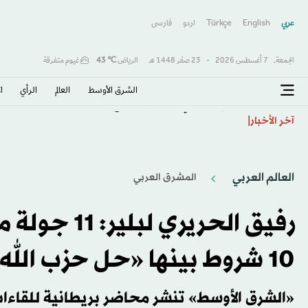
عربي
English
Türkçe
اردو
فارسى
الجمعة,
7 أغسطس 2026
-
23 صفَر 1448 هـ
الرياض
℃
43
غيوم متفرقة
الشرق الأوسط​
العالم
الرأي
ا
متى تستدعي الغازات والانتفاخ مراجعة الطبيب؟
آخر الأخبار
العالم العربي
المشرق العربي
رفيق الحرير
10 شروط بينها «حل حزب الله»
«الشرق الأوسط» تنشر محاضر بريطانية للقاءات ع