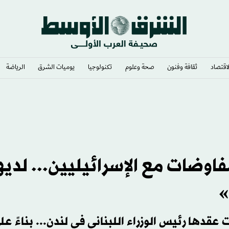
لاقتصاد
ثقافة وفنون
صحة وعلوم
تكنولوجيا
يوميات الشرق​
الرياضة
ي لبلير: 11 جولة مفاوضات مع الإسرائيليين... لد
قدها رئيس الوزراء اللبناني في لندن... بناءً عل