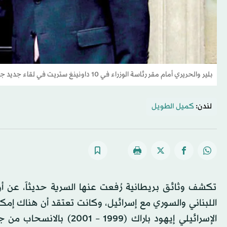
بلير والحريري أمام مقر رئاسة الوزراء في 10 داونينغ ستريت في لقاء جديد جمعهما في 29 يوليو 2003 (غيتي)
لندن:
كميل الطويل
تكشف وثائق بريطانية رُفعت عنها السرية حديثاً، عن 
اللبناني والسوري مع إسرائيل، وكانت تعتقد أن هناك إمك
الإسرائيلي إيهود باراك (