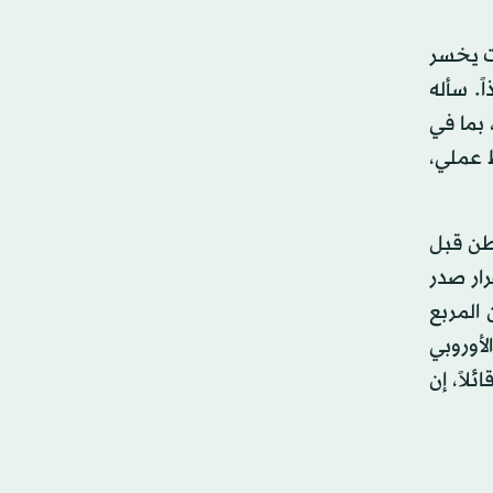
ات يخسر
. سأله
 بما في
 عملي،
الحريري، إنه حصل 11 لقاءً في واشنطن قبل
 فيها حل «حزب الله»، من دون أن يذكروا قرار مجلس الأمن الرقم 425 (القرار صدر
 المربع
لأوروبي
لاً، إن