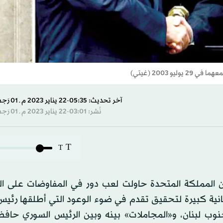
آخر تحديث: 05:35-22 يناير 2023 م ـ 01 رَجب 1444 هـ
نُشر: 03:01-22 يناير 2023 م ـ 01 رَجب 1444 هـ
T
T
أن المملكة المتحدة حاولت لعب دور في المفاوضات على ال
انية كبيرة لتحقيق تقدم في ضوء الوعود التي أطلقها رئيس 
1999 – 2001) بالانسحاب من جنوب لبنان، و«المجاملات» بينه وبين الرئيس السوري حا