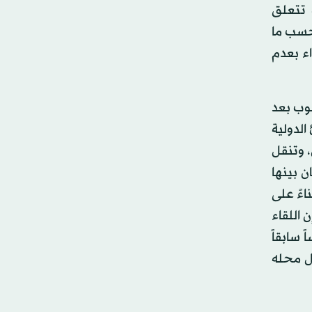
 تتعلق
بحسب ما
اء بعدم
نوب بعد
رئ الدولية
، وتنقل
لكن إسرائيل تضع 10 شروط على لبنان بينها
اءً على
وزراء، فإن اللقاء
ً سابقاً
 وحل محله