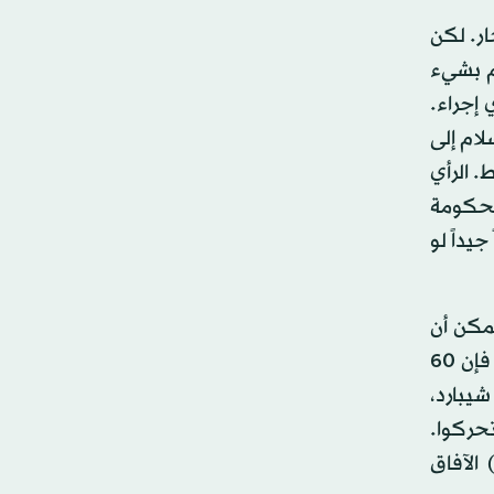
ار. لكن
م بشيء
 إجراء.
لام إلى
. الرأي
للحكومة
يداً لو
يمكن أن
يأتي بنتيجة. قال الحريري، إن إسرائيل تعتمد اعتماداً كاملاً على الولايات المتحدة، سياسياً وعسكرياً. وفي الوقت ذاته، فإن 60
 شيبارد،
تحركوا.
 الآفاق