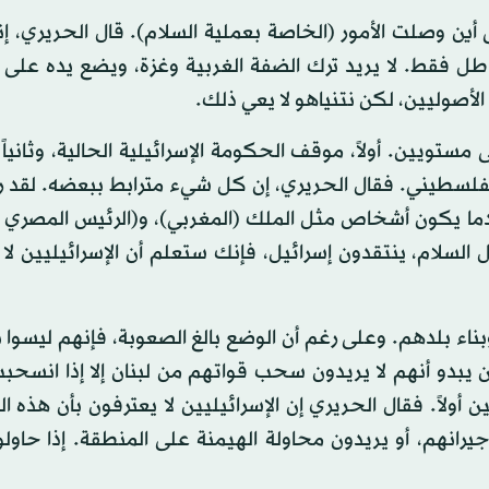
ين وصلت الأمور (الخاصة بعملية السلام). قال الحريري، إن
طل فقط. لا يريد ترك الضفة الغربية وغزة، ويضع يده على 
لأصوليين، لكن نتنياهو لا يعي ذلك.
مستويين. أولاً، موقف الحكومة الإسرائيلية الحالية، وثانياً 
 الفلسطيني. فقال الحريري، إن كل شيء مترابط ببعضه. لقد رأ
وعندما يكون أشخاص مثل الملك (المغربي)، و(الرئيس المصري
السلام، ينتقدون إسرائيل، فإنك ستعلم أن الإسرائيليين لا 
وبناء بلدهم. وعلى رغم أن الوضع بالغ الصعوبة، فإنهم ليسوا 
يين يبدو أنهم لا يريدون سحب قواتهم من لبنان إلا إذا انسحب
ن أولاً. فقال الحريري إن الإسرائيليين لا يعترفون بأن هذه 
انهم، أو يريدون محاولة الهيمنة على المنطقة. إذا حاولوا