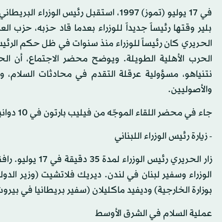
بلير وقتها رئيساً جديداً للوزراء بعدما قاد حزبه، حزب
الحريري كان رئيساً للوزراء منذ سنوات في ظل حكم الرئيس
الحرب الأهلية الطويلة. ويوضح محضر الاجتماع، أن الحر
نتنياهو، مسؤولية عرقلة التقدم في محادثات السلام، 
والأصوليين.
جاء في محضر اللقاء الموجّه من فيليب بارتون في 10 دوانينغ ستريت إلى دومينيك شيلكوت في وزارة الخارجية ما يلي:
- زيارة رئيس الوزراء اللبناني
زار الحريري رئيس 
الوزراء وسفير لبنان في لندن. ديريك فلاتشيت (وزير الد
بوزارة الخارجية) وديفيد ماكليلان (سفير بريطانيا في بيروت
عملية السلام في الشرق الأوسط