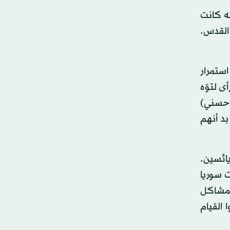
ه كانت
القدس.
استمرار
ى لتوّه
 حسني)
بد أنهم
يائسين.
ت سوريا
المشاكل
 القيام