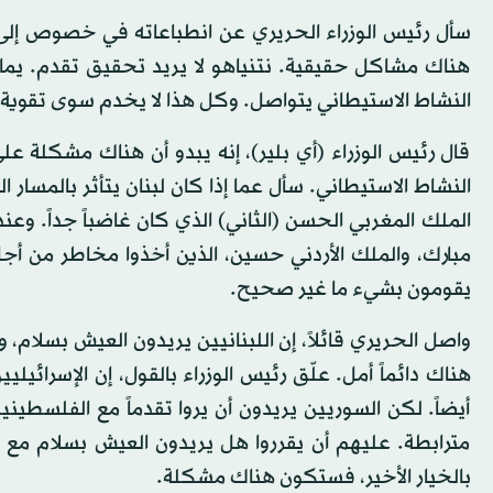
سأل رئيس الوزراء الحريري عن انطباعاته في خصوص إلى أ
هناك مشاكل حقيقية. نتنياهو لا يريد تحقيق تقدم. يما
النشاط الاستيطاني يتواصل. وكل هذا لا يخدم سوى تقوية ا
قال رئيس الوزراء (أي بلير)، إنه يبدو أن هناك مشكلة على 
النشاط الاستيطاني. سأل عما إذا كان لبنان يتأثر بالمسار
الملك المغربي الحسن (الثاني) الذي كان غاضباً جداً. 
مبارك، والملك الأردني حسين، الذين أخذوا مخاطر من أجل 
يقومون بشيء ما غير صحيح.
واصل الحريري قائلاً، إن اللبنانيين يريدون العيش بسلام، 
هناك دائماً أمل. علّق رئيس الوزراء بالقول، إن الإسرائيل
أيضاً. لكن السوريين يريدون أن يروا تقدماً مع الفلسطينيي
مترابطة. عليهم أن يقرروا هل يريدون العيش بسلام مع جير
بالخيار الأخير، فستكون هناك مشكلة.