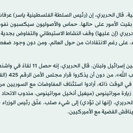
ية. قال الحريري، إن (رئيس السلطة الفلسطينية ياسر) عرف
بقيت الأمور على حالها. حماس والأصوليون سيكسبون نفوذاً
لحريري (إن عليها) وقف النشاط الاستيطاني والتفاوض بجدية،
يء، على رغم الانتقادات من حول العالم. ومن دون وجود ضغط
سأل رئيس الوزراء متى كانت هناك آخر محادثات حقيقية بين إسرائيل ولبنان. قال 
3 سنوات. وضع الإسرائيليون 10 شروط، بما
ن). في الوقت ذاته، أرادوا استئناف المفاوضات مع السوريين من
زيارة موراتينوس (ميغيل أنخيل موراتينوس، مندوب الاتحاد ا
ريري، (إنها لن تؤدي) إلى شيء صلب. علّق رئيس الوزراء قائ
سيناقش القضية مع الأميركيين.