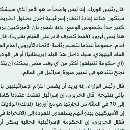
قال رئيس الوزراء، إنه ليس واضحاً ما هو الأمر الذي سيش
ستكون هناك إعادة انتشار إسرائيلية أخرى بحلول الخريف
كبير جداً بخصوص الوضع. لديه شعور بأن الأميركيين يريدو
هذا يُبقي أوروبا (فقط كطرف قادر على القيام بشيء). قال رئ
أمام، خصوصاً عندما نتسلم رئاسة الاتحاد الأوروبي العام 
العام اليهودي، سواء داخل هذا البلد (بريطانيا) أو في الولاي
(أي حكومة نتنياهو) أكثر من أي وقت مضى يمكنه أن يتذكره
نجح نتنياهو في تغيير صورة إسرائيل في العالم.
قال رئيس الوزراء، إنه يريد أن يضمن التزام الإسرائيليي
إلى 70 في المائة من تجارتها هو مع أوروبا. (لذلك) الولا
إن الأميركيين يبدو أنهم يستعدون للعودة إلى (الانخراط في
فقال الحريري، إن الحكومة الإسرائيلية الحالية يمكن أن ت