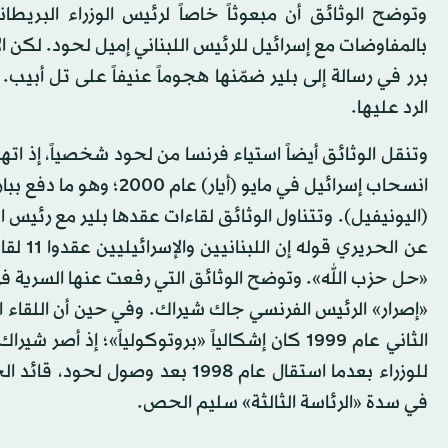
وتوضح الوثائق أن مبعوثاً خاصاً لرئيس الوزراء البري
بالمفاوضات مع إسرائيل للرئيس اللبناني إميل لحود. لكن 
برر في رسالة إلى بلير ضمّنها هجوماً عنيفاً على تل أبيب.
الرد عليها.
وتنقل الوثائق أيضاً استياء فرنسا من لحود شخصياً، إذ ات
انسحاب إسرائيل في مايو
(اليونيفيل). وتتناول الوثائق لقاءات عقدها بلير مع رئيس 
«حل حزب الله». وتوضح الوثائق التي رفعت عنها السرية في 
الثاني عام 1999 كان إشكالياً «بروتوكولياً»؛ إذ
للوزراء بعدما استقال عام 1998 بع
في سدة «الرئاسة الثالثة» سليم الحص.