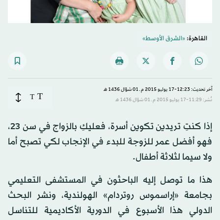
القاهرة:
«الشرق الأوسط»
آخر تحديث: 12:23-17 يوليو 2015 م ـ 01 شوّال 1436 هـ
T
T
نُشر: 11:29-17 يوليو 2015 م ـ 01 شوّال 1436 هـ
إذا كنتِ تريدين تكوين أسرة، فعليكِ بالزواج في سن 23،
فهو أفضل عمر للزوجة للبدء في الإنجاب لكي تصبح أما
ولا سيما لثلاثة أطفال.
هذا ما توصل إليه الباحثون في المستشفى التعليمي
بجامعة «إراسموس روتردام» الهولندية، ونشر البحث
الدولي هذا الأسبوع في الدورية الأكاديمية للتناسل