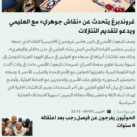
غروندبرغ يتحدث عن «نقاش جوهري» مع العليمي
ويدعو لتقديم التنازلات
وصف المبعوث الأممي إلى اليمن هانس غروندبرغ (الخميس) اللقاء الذي جمعه
برئيس مجلس القيادة الرئاسي اليمني رشاد العليمي في عدن بـ«المثمر والجوهري»،
وذلك بعد نقاشات أجراها في صنعاء مع الحوثيين في سياق الجهود المعززة للتوصل إلى
تسوية يمنية تطوي صفحة الصراع. تصريحات المبعوث الأممي جاءت في وقت أكدت
فيه الحكومة اليمنية جاهزيتها للتعاون مع الأمم المتحدة والصليب الأحمر لما وصفته
بـ«بتصفير السجون» وإغلاق ملف الأسرى والمحتجزين مع الجماعة الحوثية. وأوضح
المبعوث في بيان أنه أطلع العليمي على آخر المستجدات وسير المناقشات الجارية التي
تهدف لبناء الثقة وخفض وطأة معاناة اليمنيين؛ تسهيلاً لاستئناف العملية
السياسية
علي ربيع (عدن)
الخميس 04/05 - 22:41
الحوثيون يفرجون عن فيصل رجب بعد اعتقاله
8 سنوات