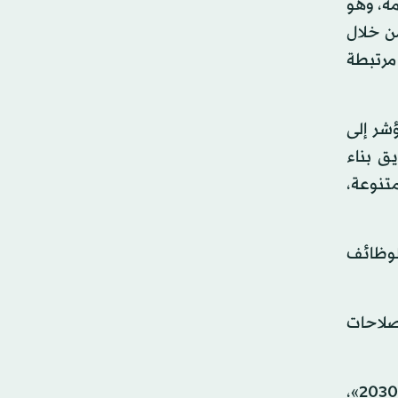
مة، وهو
تياطيات من خلال
مرتبطة
ؤشر إلى
يق بناء
متنوعة،
الوظائف
إصلاحات
وبيّن الجبيري، أن البلاد تمضي قدماً في تنفيذ البرامج والمشاريع ذات العائد الاقتصادي والاجتماعي لتحقيق «رؤية 2030»،