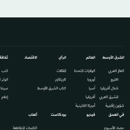
الشرق الأوسط​
العالم
الرأي
الاقتصاد
ثقافة
العالم العربي
الولايات المتحدة
المقالات
كتب
الخليج
أوروبا
كاريكاتير
الوتر 
شمال أفريقيا
آسيا
كتاب الشرق الأوسط
سينما
المشرق العربي
أفريقيا
إعلام
شؤون إقليمية
أميركا اللاتينية
في العمق
فيديو
بودكاست
ألعاب
حصاد الأسبوع
الكلمات المتقاطعة