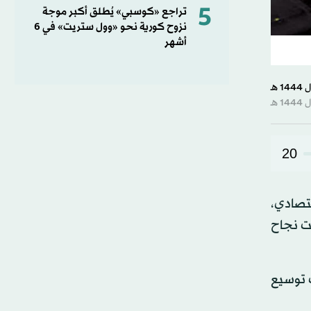
5
تراجع «كوسبي» يُطلق أكبر موجة
نزوح كورية نحو «وول ستريت» في 6
أشهر
20
تحول الاقتصادي،
ت نجاح
إلى جانب توسيع