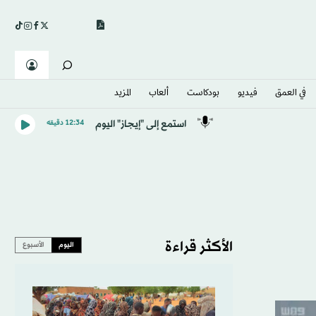
في العمق
فيديو
بودكاست
ألعاب
المزيد
استمع إلى "إيجاز" اليوم
12:34 دقيقه
الأكثر قراءة
اليوم
الأسبوع