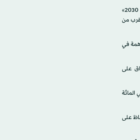
وقال فضل البوعينين، عضو مجلس الشورى، لـ«الشرق الأوسط»، إن الإصلاحات الاقتصادية والهيكلية المنبثقة عن «رؤية 2030»
قرب من
إلى المساهمة في
اق على
دّ من تغذية التضخم المحلي وجعله في مستوياته الدنيا وتوقعات بأن ينخفض إلى 2.1 في المائة
الحفاظ على