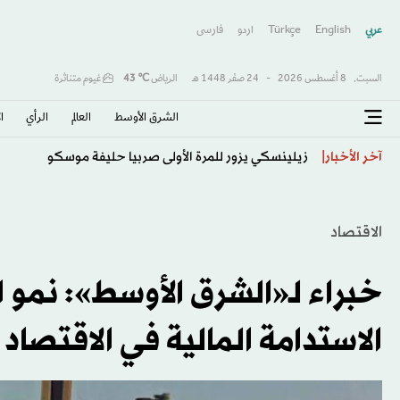
عربي
English
Türkçe
اردو
فارسى
السبت,
8 أغسطس 2026
-
24 صفَر 1448 هـ
الرياض
℃
43
غيوم متناثرة
الشرق الأوسط​
العالم
الرأي
ا
تقرير: رئيس الأركان الأميركي يبحث عن مخرج من حرب إي
آخر الأخبار
الاقتصاد
خبراء لـ«الشرق الأوسط»: نمو 
الاستدامة المالية في الاقتصا