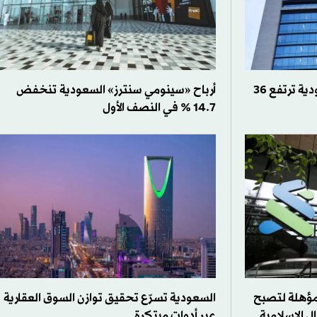
أرباح «مجموعة صافولا» السعودية ترتفع 36
أرباح «سينومي سنترز» السعودية تنخفض
14.7 % في النصف الأول
 مؤهلة لتصبح
السعودية تسرّع تحقيق توازن السوق العقارية
ال الإسلامية
عبر أدوات مبتكرة