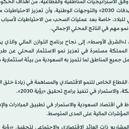
ة وفق الاستراتيجيات المناطقية والقطاعية، من أهداف الحكو
أمر سينعكس على تحقيق التنمية المتوازنة وفق «مستهدفات 2030» والتوجهات الوطنية، وأن تعزيز الاح
ي للبلاد، خاصة بعد عمليات السحب من الاحتياطيات لأسباب 
مو مهم في الناتج المحلي الإجمالي.
ـ«الشرق الأوسط»، إلى نجاح برنامج التوازن المالي والذي ي
أن المملكة مستمرة في تعزيز نمو الاستثمار المحلي عن طر
 جميع المناطق لما تتميز به السعودية من بيئة استثمارية 
يادة القطاع الخاص للنمو الاقتصادي والمساهمة في زيادة خلق 
والاستمرار في تنفيذ برامج تحقيق «رؤية 2030».
وظ في اقتصاد السعودية والاستمرار في تطبيق المبادرات وال
 المؤشرات المالية على المدى المتوسط.