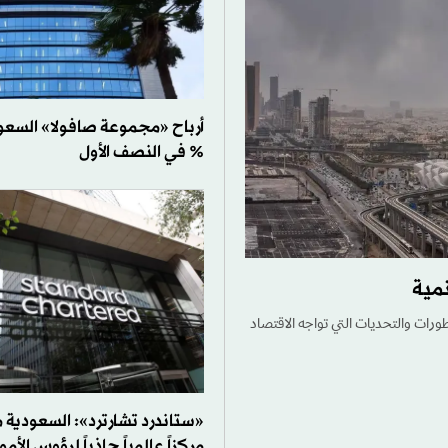
% في النصف الأول
مية
رات والتحديات التي تواجه الاقتصاد
«ستاندرد تشارترد»: السعودية
مركزاً عالمياً جاذباً لرؤوس الأمو