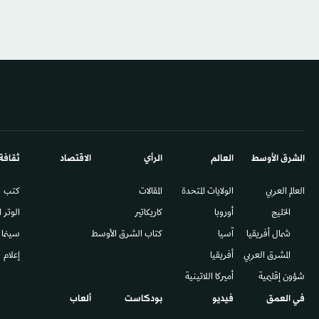
الشرق الأوسط​
العالم
الرأي
الاقتصاد
ثقافة
العالم العربي
الولايات المتحدة
المقالات
كتب
الخليج
أوروبا
كاريكاتير
الوتر 
شمال أفريقيا
آسيا
كتاب الشرق الأوسط
سينما
المشرق العربي
أفريقيا
إعلام
شؤون إقليمية
أميركا اللاتينية
في العمق
فيديو
بودكاست
ألعاب