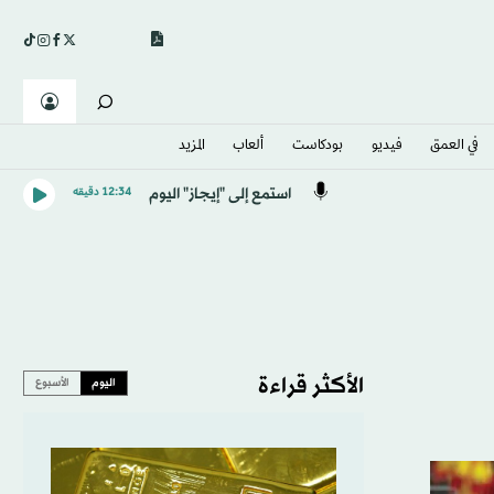
في العمق
فيديو
بودكاست
ألعاب
المزيد
استمع إلى "إيجاز" اليوم
12:34 دقيقه
الأكثر قراءة
اليوم
الأسبوع