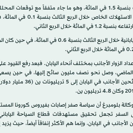
في الوقت نفسه ارتفع الإنفاق الرأسمالي خلال الربع الثالث بنسبة 1.5 في المائة، وهو ما جاء متفقاً مع توقع
تراجعه بنسبة 2.4 في المائة خلال الربع الثاني. كما ارتفع الاستهلاك الخاص 
في المقابل تراجع الطلب الخارجي على السلع والخدمات اليابانية خلال الربع الثالث بنسبة 0.6 في 
اد الزوار الأجانب بمختلف أنحاء اليابان. فبعد رفع القيود عل
ر الماضي، وصل نحو نصف مليون سائح إليها، في حين يسع
الوزراء الياباني فوميو كيشيدا لزيادة الإنفاق السنوي للسائحين الأجانب في ا
كالة بلومبرغ أن سياسة صفر إصابات بفيروس كورونا المستج
ى السفر تجعل تحقيق مستهدفات قطاع السياحة الياباني 
جانب في اليابان، وإنما هم الأكثر إنفاقاً أيضاً، حيث يزيد 