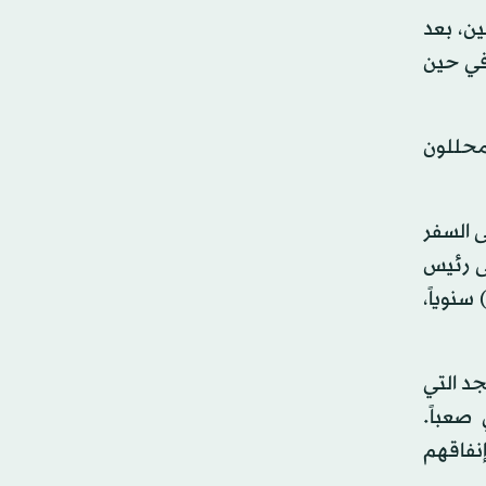
ات المحللين، بعد
خلال الربع الثالث بنسبة 0.1 في المائة، في حين
المائة، في حين كان المحللون
ى السفر
ى رئيس
ليابان إلى 5 تريليونات ين (36 مليار دولار) سنوياً،
د التي
صعباً.
إنفاقهم