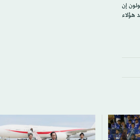
لون إن
د هؤلاء