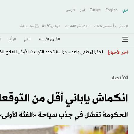
عربي
English
Türkçe
اردو
فارسى
الجمعة,
7 أغسطس 2026
-
23 صفَر 1448 هـ
الرياض
℃
41
سماء صافية
الشرق الأوسط​
العالم
الرأي
ا
اختراق طبي واعد... دراسة تحدد التوقيت الأمثل للعلاج ا
آخر الأخبار
الاقتصاد
انكماش ياباني أقل من التوقع
الحكومة تفشل في جذب سياحة «الفئة الأولى»