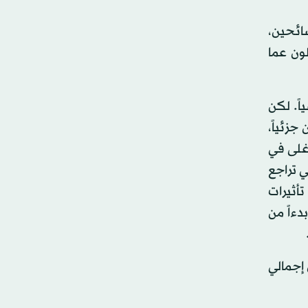
سائحين،
ون عما
اً. لكن
جزئياً،
غلى في
ي تراجع
أثيرات
دءاً من
لقيمة المضافة يمثلون 1 في المائة من إجمالي