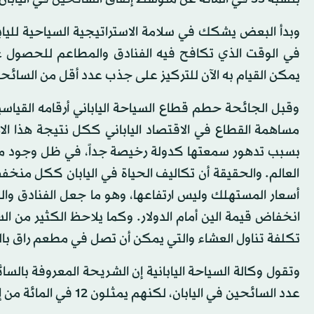
وبدأ البعض يشكك في سلامة الاستراتيجية السياحية للياب
في الوقت الذي تكافح فيه الفنادق والمطاعم للحصول على
يمكن القيام به الآن للتركيز على جذب عدد أقل من السائحي
وقبل الجائحة حطم قطاع السياحة الياباني أرقامه القياسية 
مساهمة القطاع في الاقتصاد الياباني ككل نتيجة هذا الا
بسبب تدهور سمعتها كدولة رخيصة جداً، في ظل وجود مدين
العالم. والحقيقة أن تكاليف الحياة في اليابان ككل منخف
أسعار المستهلك وليس ارتفاعها، وهو ما جعل الفنادق وا
انخفاض قيمة الين أمام الدولار. وكما يلاحظ الكثير من ا
تكلفة تناول العشاء والتي يمكن أن تصل في مطعم راق بالعاصمة طوكيو إلى 5 دولارات فق
عدد السائحين في اليابان، لكنهم يمثلون 12 في المائة من إجمالي الإنفاق على القطاع السياحي.