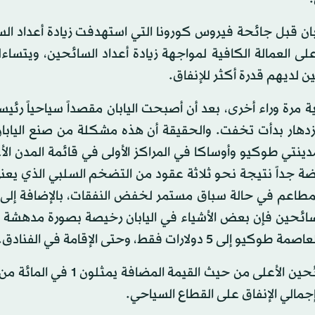
ان قبل جائحة فيروس كورونا التي استهدفت زيادة أعداد ال
 العمالة الكافية لمواجهة زيادة أعداد السائحين، ويتساءل
ن لديهم قدرة أكثر للإنفاق.
مرة وراء أخرى، بعد أن أصبحت اليابان مقصداً سياحياً رئيسي
زدهار بدأت تخفت. والحقيقة أن هذه مشكلة من صنع اليابان 
تي طوكيو وأوساكا في المراكز الأولى في قائمة المدن الأ
ضة جداً نتيجة نحو ثلاثة عقود من التضخم السلبي الذي يعن
لمطاعم في حالة سباق مستمر لخفض النفقات، بالإضافة إلى ت
لسائحين فإن بعض الأشياء في اليابان رخيصة بصورة مدهشة ب
ط، وحتى الإقامة في الفنادق.
وتقول وكالة السياحة اليابانية إن الشريحة المعروفة بالسائحين الأعلى من حيث ا