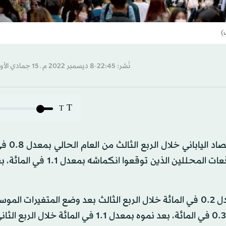
)
نُشر: 22:45-8 ديسمبر 2022 م ـ 15 جمادي الأول 1444 هـ
T
T
أعلن مكتب الحكومة اليابانية
من إجمالي الناتج المحلي سنوياً، وهو ما جاء أفضل من توقعات المحللين الذين
وعلى أساس ربع سنوي، سجل اقتصاد اليابان انكماشاً بمعدل 0.2 في المائة خلال الربع الثالث بعد وضع المتغير