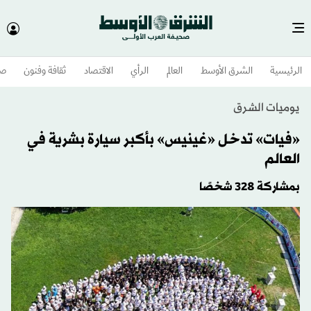
الرئيسية
الشرق الأوسط​
العالم
الرأي
الاقتصاد
ثقافة وفنون
صح
يوميات الشرق
«فيات» تدخل «غينيس» بأكبر سيارة بشرية في
العالم
بمشاركة 328 شخصًا