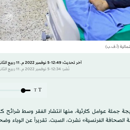
مالية (أ.ف.ب)
آخر تحديث: 12:49-5 نوفمبر 2022 م ـ 11 ربيع الثاني 1444 هـ
نُشر: 12:34-5 نوفمبر 2022 م ـ 11 ربيع الثاني 1444 هـ
T
T
 نتيجة جملة عوامل كارثية، منها انتشار الفقر وسط شرائح ك
الة الصحافة الفرنسية» نشرت، السبت، تقريراً عن الوباء وضح