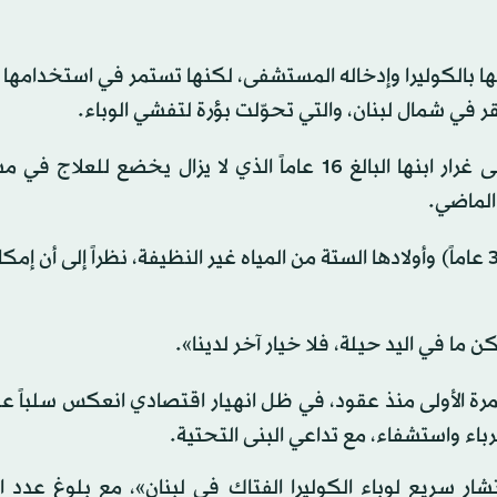
ابنها بالكوليرا وإدخاله المستشفى، لكنها تستمر في استخدامها ل
 في شمال لبنان، والتي تحوّلت بؤرة لتفشي الوباء.
وتتوقع المرأة أن «يصاب الجميع بالكوليرا» في البلدة، على غرار ابنها البالغ 16 عاماً الذي لا يزال يخ
 الماضي.
ومثل كثر من سكان هذه البلدة المكتظة، تشرب مروى (35 عاماً) وأولادها الستة من المياه غير النظيفة، نظراً إلى أ
ا في اليد حيلة، فلا خيار آخر لدينا».
مرة الأولى منذ عقود، في ظل انهيار اقتصادي انعكس سلباً ع
باء واستشفاء، مع تداعي البنى التحتية.
ار سريع لوباء الكوليرا الفتاك في لبنان»، مع بلوغ عدد ا