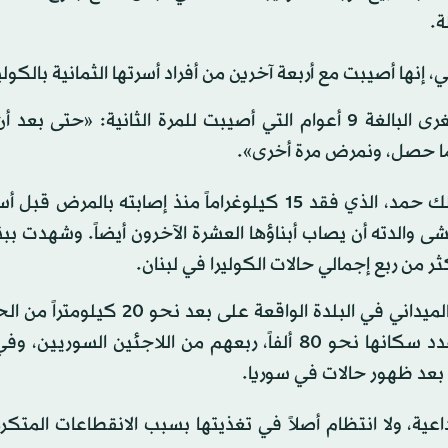
إنها أصيبت مع أربعة آخرين من أفراد أسرتها الثمانية بالكولير
وتضيف، وهي تهتم بابنتها الكبرى البالغة 17 عاماً، والصغرى البالغة 9 أعوام التي أصيبت للمرة الثانية: «
 ما حصل، ونمرض مرة أخرى».
في الجانب الآخر خلف ستارة فاصلة، يقبع ابن العاشرة مالك حمد، الذي فقد 15 كيلوغراماً منذ إصابته 
الدته أن يصاب أبناؤها العشرة الآخرون أيضاً. وشهدت ببني
ثر من ربع إجمالي حالات الكوليرا في لبنان.
ويحضر يومياً نحو 450 شخصاً للمراجعة في المستشفى الميداني في البلدة الواقعة ع
سوريا، على ما تفيد مديرته ناهد سعد الدين، بينما يبلغ عدد سكانها نحو 80 ألفاً، ربعهم من اللاجئين 
 بعد ظهور حالات في سوريا.
ية، ولا انتظام أصلاً في تغذيتها بسبب الانقطاعات المتكررة