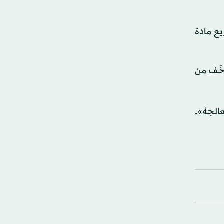
يع مادة
 أخَف من
عالجة».