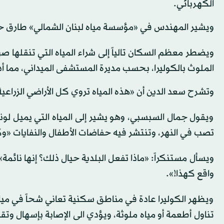
الكهربائي.
ويشير المهندس في «مؤسسة مياه لبنان الشمالي» طارق حمود إ
ويضطر معظم السكان تالياً إلى شراء المياه التي تنقلها صهاري
الملوث بالكوليرا، بحسب مديرة المستشفى الميداني، مما أدى
وتشرح سعد الدين أن «هذه المياه تروي كل الأراضي الزراعية،
ويقول جمال السبسبي، وهو يشير إلى المياه التي يميل لونها
تصب في النهر، وتنتشر فيه حفاضات الأطفال والنفايات «وك
ويسأل مستنكراً: «ماذا تفعل البلدية حيال ذلك؟ إنها نائم
واقع كهذا!».
ويظهر الكوليرا عادة في مناطق سكنية تعاني شحاً في ميا
تناول أطعمة أو مياه ملوثة، ويؤدي الى الإصابة بإسهال 