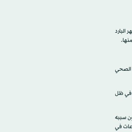
 البارد
نها.
ف الصحي
ى في ظل
ون سببه
اعات في