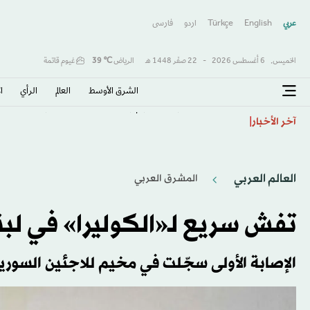
عربي
English
Türkçe
اردو
فارسى
الخميس,
6 أغسطس 2026
-
22 صفَر 1448 هـ
الرياض
℃
39
غيوم قاتمة
الشرق الأوسط​
العالم
الرأي
ا
المخدرات تغزو الخرطوم والحرب تعمّق الأزمة وتهدد الشبا
آخر الأخبار
العالم العربي
المشرق العربي
تفش سريع لـ«الكوليرا» في لبنا
الإصابة الأولى سجّلت في مخيم للاجئين السوريي