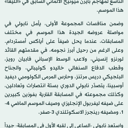
التاسع لمهاجم بايرن ميونيخ الألماني السابق في «الليغا»
هذا الموسم.
وضمن منافسات المجموعة الأولى، يأمل نابولي في
مواصلة عروضه الجيدة هذا الموسم في مختلف
المسابقات، عندما يحل ضيفاً على أياكس أمستردام.
وعلى الرغم من رحيل أبرز نجومه، في مقدمتهم القائد
لورنزو إنسيني، ولاعب الوسط الإسباني فابيان رويز،
وقطب الدفاع السنغالي خاليدو كوليبالي، والجناح
البلجيكي دريس مرتنز، وحارس المرمى الكولومبي ديفيد
أوسبينا، يتصدّر نابولي الدوري بستة انتصارات وتعادلين،
وكذلك مجموعته في المسابقة القارية بفوزين كبيرين
على ضيفه ليفربول الإنجليزي وصيف الموسم الماضي 4-
1، ومضيفه رينجرز الاسكوتلندي 3-صفر.
واستعد نابولي -الساعي إلى لقبه الأول في المسابقة- جيداً