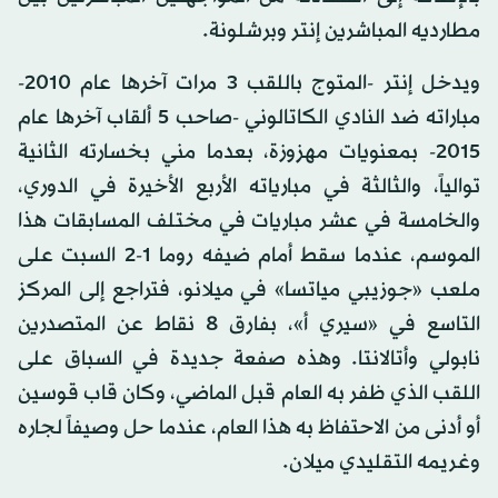
مطارديه المباشرين إنتر وبرشلونة.
ويدخل إنتر -المتوج باللقب 3 مرات آخرها عام 2010-
مباراته ضد النادي الكاتالوني -صاحب 5 ألقاب آخرها عام
2015- بمعنويات مهزوزة، بعدما مني بخسارته الثانية
توالياً، والثالثة في مبارياته الأربع الأخيرة في الدوري،
والخامسة في عشر مباريات في مختلف المسابقات هذا
الموسم، عندما سقط أمام ضيفه روما 1-2 السبت على
ملعب «جوزيبي مياتسا» في ميلانو، فتراجع إلى المركز
التاسع في «سيري أ»، بفارق 8 نقاط عن المتصدرين
نابولي وأتالانتا. وهذه صفعة جديدة في السباق على
اللقب الذي ظفر به العام قبل الماضي، وكان قاب قوسين
أو أدنى من الاحتفاظ به هذا العام، عندما حل وصيفاً لجاره
وغريمه التقليدي ميلان.