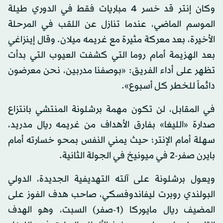
وكان إنتر قد خسر 4 مباريات فقط في الدوري طيلة
الموسم الماضي، عندما تنازل عن اللقب في المرحلة
الأخيرة، بعد معركة مثيرة مع غريمه ميلان. وقال إينزاغي
بعد الهزيمة أمام روما التي كشفت العيوب التي بدأت
تظهر على أداء الفريق: «بوصفنا مدربين، نحن معرضون
دائماً للخطر كل أسبوع».
في المقابل، لن تكون مهمة برشلونة المنتشي بانتزاع
صدارة «الليغا» بفارق الأهداف من غريمه ريال مدريد،
سهلة أمام الإنتر؛ حيث يمني النفس بمحو خسارته أمام
بايرن صفر-2 في ميونيخ في الجولة الثانية.
ويعول برشلونة على آلته التهديفية الجديدة، الدولي
البولندي روبرت ليفاندوفسكي، صاحب هدف الفوز على
المضيف ريال مايوركا (1-صفر) السبت، وهو الهدف