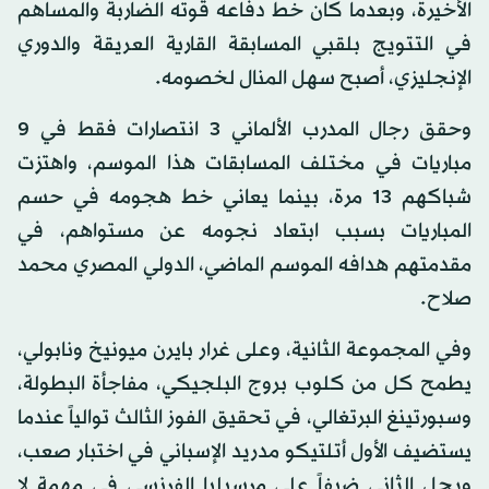
الأخيرة، وبعدما كان خط دفاعه قوته الضاربة والمساهم
في التتويج بلقبي المسابقة القارية العريقة والدوري
الإنجليزي، أصبح سهل المنال لخصومه.
وحقق رجال المدرب الألماني 3 انتصارات فقط في 9
مباريات في مختلف المسابقات هذا الموسم، واهتزت
شباكهم 13 مرة، بينما يعاني خط هجومه في حسم
المباريات بسبب ابتعاد نجومه عن مستواهم، في
مقدمتهم هدافه الموسم الماضي، الدولي المصري محمد
صلاح.
وفي المجموعة الثانية، وعلى غرار بايرن ميونيخ ونابولي،
يطمح كل من كلوب بروج البلجيكي، مفاجأة البطولة،
وسبورتينغ البرتغالي، في تحقيق الفوز الثالث توالياً عندما
يستضيف الأول أتلتيكو مدريد الإسباني في اختبار صعب،
ويحل الثاني ضيفاً على مرسيليا الفرنسي في مهمة لا