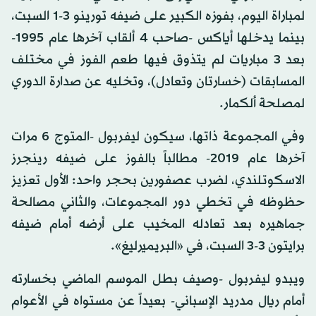
لمباراة اليوم، بفوزه الكبير على ضيفه تورينو 3-1 السبت،
بينما يدخلها أياكس -صاحب 4 ألقاب آخرها عام 1995-
بعد 3 مباريات لم يتذوق فيها طعم الفوز في مختلف
المسابقات (خسارتان وتعادل)، وتخليه عن صدارة الدوري
لمصلحة ألكمار.
وفي المجموعة ذاتها، سيكون ليفربول -المتوج 6 مرات
آخرها عام 2019- مطالباً بالفوز على ضيفه رينجرز
الاسكوتلندي، لضرب عصفورين بحجر واحد: الأول تعزيز
حظوظه في تخطي دور المجموعات، والثاني مصالحة
جماهيره بعد تعادله المخيب على أرضه أمام ضيفه
برايتون 3-3 السبت، في «البريميرليغ».
ويبدو ليفربول -وصيف بطل الموسم الماضي بخسارته
أمام ريال مدريد الإسباني- بعيداً عن مستواه في الأعوام