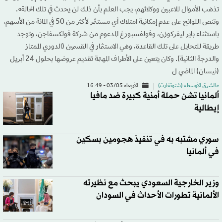
تذهب الأموال للاعبين ووكلائهم، يجب العلم بأن ذلك لن يحدث في تلك الحالة».
وتنص اللوائح على عدم إمكانية امتلاك أي مستثمر لأكثر من 50 في المائة من الأسهم،
باستثناء باير ليفركوزن، وفولفسبورغ المدعوم من شركة فولكسفاجن، وتوجد
طريقة للتحايل على تلك القاعدة، وهي الاستثمار في القسمين (الدوري الممتاز
والدرجة الثانية). وكان يتعين على الأطراف المهتمة تقديم عروضها بحلول 24 أبريل
(نيسان) الماضي ل
«الشرق الأوسط» (شتوتغارت)
الأربعاء 03/05 - 16:49
ألمانيا تشن حملة أمنية كبيرة ضد مافيا
إيطالية
سوري مشتبه به في تنفيذ هجومين بسكين
في ألمانيا
وزير الخارجية السعودي يبحث مع نظيرته
الألمانية تطورات الأحداث في السودان