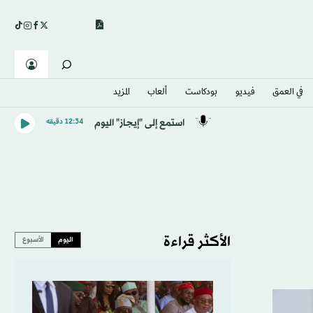
في العمق
فيديو
بودكاست
ألعاب
المزيد
استمع إلى "إيجاز" اليوم
12:34 دقيقه
الأكثر قراءة
اليوم
الأسبوع