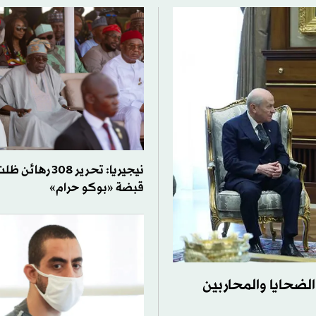
قبضة «بوكو حرام»
الضحايا والمحاربين