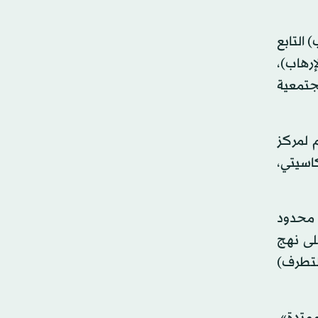
 التابع
إرهاب)،
المجتمعية
م لمركز
كاسيتي،
 محدود
على نهج
التطرف)
ممتدة»،