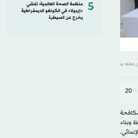
5
منظمة الصحة العالمية: تفشي
«إيبولا» في الكونغو الديمقراطية
يخرج عن السيطرة
20
مكافحة
ظ وبناء
إنمائي،