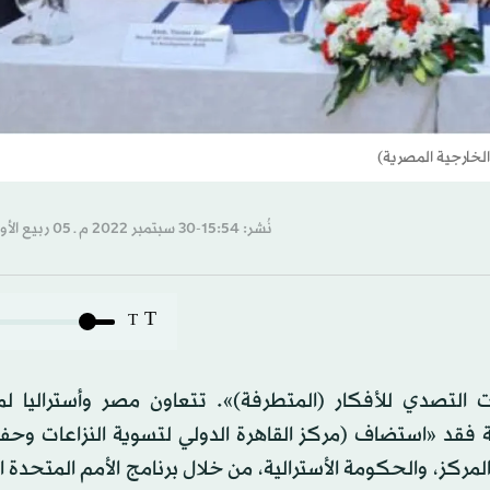
الخارجية المصرية)
نُشر: 15:54-30 سبتمبر 2022 م ـ 05 ربيع الأول 1444 هـ
T
T
رات التصدي للأفكار (المتطرفة)». تتعاون مصر وأستراليا ل
ية فقد «استضاف (مركز القاهرة الدولي لتسوية النزاعات وحف
ركز، والحكومة الأسترالية، من خلال برنامج الأمم المتحدة ال