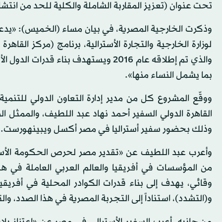
تحت عنوان (تعزيز المقاربة الشاملة والكلية للحد من انتشار
وذكرت الخارجية المصرية، في بيان مساء (الخميس): «يدعم ه
لوزارة الخارجية والتجارة الأسترالية، برنامج (مركز القاهر
والذي تم إطلاقه عام 2016 ويستهدف بناء
بما يشمل النساء منها».
ووقّع المشروع كل من مدير إدارة التعاون الدولي للتنمية 
القاهرة الدولي السفير أحمد نهاد عبد اللطيف، والممثل ال
وذلك بحضور سفير أستراليا في مصر أكسل ويبينهورست.
وأعرب عبد اللطيف عن «تقدير مصر لحرص الحكومة الأست
من المؤسسات في أفريقيا والعالم العربي العاملة في هذا
وقائي، يهدف إلى بناء قدرات الكوادر المحلية في أفريقيا
و(التشدد)، استناداً إلى التجربة المصرية في هذا الصدد، وا
من جانبه، أعرب السفير الأسترالي في مصر عن «اعتزاز بلا