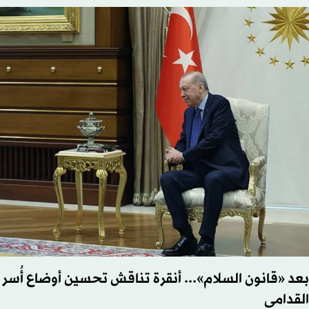
بعد «قانون السلام»... أنقرة تناقش تحسين أوضاع أُسر 
القدامى