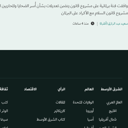
وافقت لجنة برلمانية على مشروع قانون يتضمن تعديلات بشأن أُسر الضحايا والمحاربين
مشروع قانون السلام مع الأكراد على البرلمان
سعيد عبد الرازق (أنقرة)
منذ 4 ساعات
الشرق الأوسط​
العالم
الرأي
الاقتصاد
ثقافة
العالم العربي
الولايات المتحدة
المقالات
كتب
الخليج
أوروبا
كاريكاتير
الوتر 
شمال أفريقيا
آسيا
كتاب الشرق الأوسط
سينما