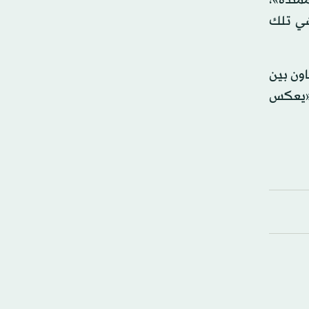
شي تلك
اون بين
ي «يعكس