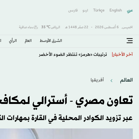
عربي
English
Türkçe
اردو
فارسى
الخميس,
6 أغسطس 2026
-
22 صفَر 1448 هـ
الرياض
℃
35
سماء صافية
الشرق الأوسط​
العالم
الرأي
ا
جولة مفاوضات لبنانية ــ إسرائيلية غير حاسمة
آخر الأخبار
العالم
أفريقيا
تعاون مصري - أسترالي لمكافح
عبر تزويد الكوادر المحلية في القارة بمهارات ا