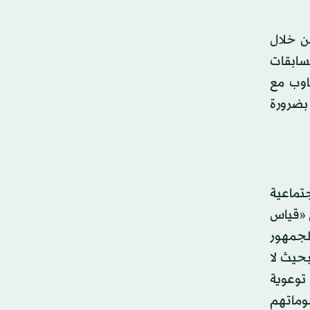
من خلال
المسابقات
اوب مع
بضرورة
جتماعية
ى «قياس
ع زيارات من الجمهور
 بحيث لا
توعوية
وماتهم