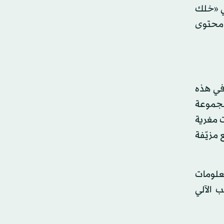
لي «خلك
 محتوى
 في هذه
بمجموعة
لانات مغرية
مزيّفة
علومات
 الآلي