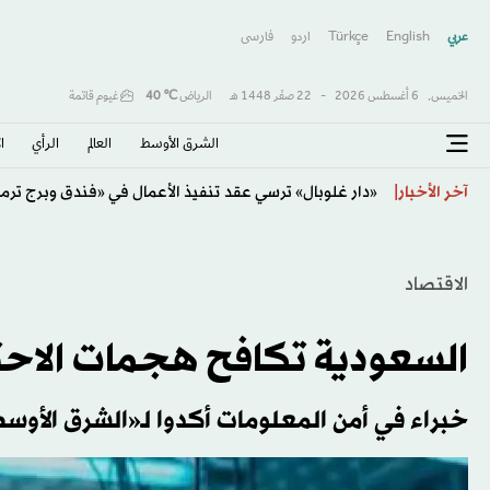
عربي
English
Türkçe
اردو
فارسى
الخميس,
6 أغسطس 2026
-
22 صفَر 1448 هـ
الرياض
℃
40
غيوم قاتمة
الشرق الأوسط​
العالم
الرأي
ا
«شنب البنات»... مسرحية مصرية تتناول الهوية فانتازياً
آخر الأخبار
الاقتصاد
السعودية تكافح هجمات الاحتي
خبراء في أمن المعلومات أكدوا لـ«الشرق الأوسط