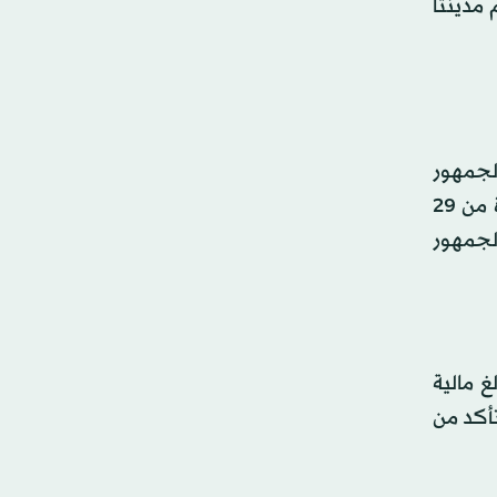
، ثم الدمام بنسبة 9.2 في المائة، ثم مدينتا
لجمهور
ودراسة سلوكهم في التجاوب مع العروض المغرية وكيفية محافظتهم على معلوماتهم الشخصية وذلك خلال الفترة من 29
 الجمهور
 مالية
أكد من