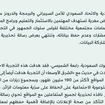
ة والاتحاد السعودي للأمن السيبراني والبرمجة والدرونز 
، تتضمّن تقديم عروض مغرية تستهدف المهتمين بالاستثمار والتعليم وبرامج 
هتمامات مجتمعية مختلفة لقياس سلوك الجمهور في التج
المشارك وعدم حفظ بياناته، وتنتهي بعرض رسالة تحذيرية 
ركة البيانات.
لبنوك السعودية، رابعة الشميسي، فقد هدفت هذه التجربة الا
دت في حديث مع «الشرق الأوسط» أن التجربة هدفت أيضاً إل
سلوك الزائر للموقع، حيث أظهرت الدراسة ظهور إعلانات المواقع لأكثر من 190 مليون ظهور، وبمجمو
ه التجربة التوعوية الاجتماعية على الحفاظ على سرّية معلومات الزائر،
 نافذه تحذيرية لجميع المتفاعلين مع المواقع تحوي رسالة 
لتأكد من صحة الإعلانات بالإضافة لأهمية حفظهم لمعل