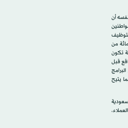
نفسه أن
واطنين
لتوظيف
ئم لمساعدة المحتاجين. وبرهنوا على ذلك بأن «95 في المائة من
كترونية تكون
قع قبل
خدام البرامج
ا يتيح
لسعودية
عملاء،