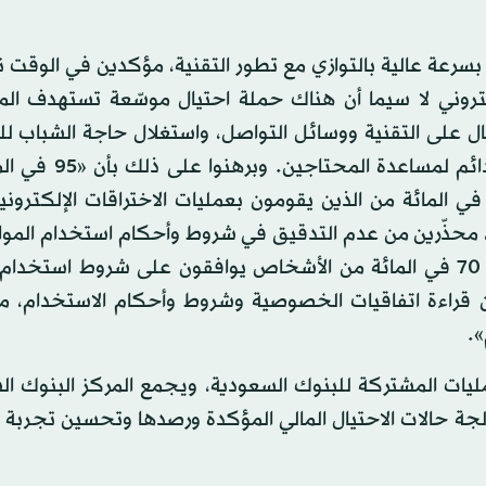
 بسرعة عالية بالتوازي مع تطور التقنية، مؤكدين في الوقت 
كتروني لا سيما أن هناك حملة احتيال موسّعة تستهدف الم
بال على التقنية ووسائل التواصل، واستغلال حاجة الشباب ل
وزيادة الدخل، واستغلال عواطف السعوديين وسعيهم الدا
لتهديدات الإلكترونية تحصل بسبب أخطاء بشرية، و70 في المائة من الذين يقومون بعمليات الاختراقات الإل
، محذّرين من عدم التدقيق في شروط وأحكام استخدام الموا
التسجيل فيها، حيث أظهرت بيانات رسمية أن «أكثر من 70 في المائة من الأشخاص يوافقون على شروط است
ن قراءة اتفاقيات الخصوصية وشروط وأحكام الاستخدام، مم
».
مليات المشتركة للبنوك السعودية، ويجمع المركز البنوك ا
حالات الاحتيال المالي المؤكدة ورصدها وتحسين تجربة ال